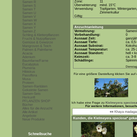
Zone:
11
Samen R
Überwinterung:
mind. 15°C
Samen S
Verwendung:
Topfgarten, Wintergarten
Samen T
Zimmerkultur
Samen U
Giftig:
Samen V
Samen W
Samen X
Anzuchtanleitung
Samen Y
Vermehrung:
Samen/
Samen Z
Vorbehandlung:
0
Schling & Kletterpflanzen
Aussaat Zeit:
ganzjäh
Frucht & Nutzpflanzen
Aussaat Tiefe:
ca. 0,5
Gemüse & Gewürze
Aussaat Substrat:
Kokohum
Mangroven & Teich
Aussaat Temperatur:
ca. 25-
Palmen & Palmfarne
Aussaat Standort:
hell + 
Acacia
Keimzeit:
ca. 3-
Adenium
Schädlinge:
Spinnmi
Baumfarne/Farne
Eucalyptus
Dienstag
Plumeria
Hibiskus
Für eine größere Darstellung klicken Sie auf 
Passiflora
Musa
Proteen
Samen-Raritäten
Gekeimte Samen
Samen-Sets
Herkunft
PFLANZEN SHOP
Ich habe eine Frage zu
Kielmeyera speciosa
Bücher
Für weitere Informationen, besuch
Alles für die Anzucht
««
Khaya madagas
Alle Artikel
Angebote
Kunden, die
Kielmeyera speciosa*
gekau
Neue Produkte
Schnellsuche