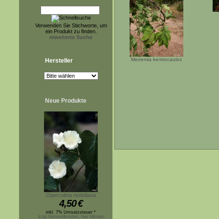
Verwenden Sie Stichworte, um
ein Produkt zu finden.
erweiterte Suche
Merremia kentrocaulos
Hersteller
Neue Produkte
Operculina riedeliana
4,50
€
inkl. 7% Umsatzsteuer *
zzgl.Versandkosten, hier klicken