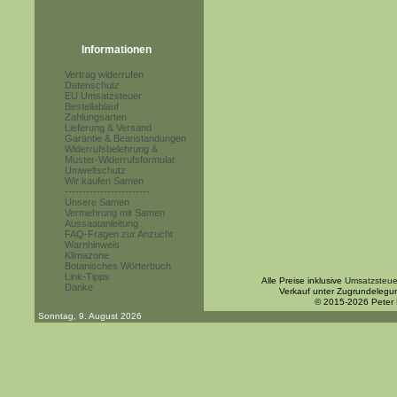
Informationen
Vertrag widerrufen
Datenschutz
EU Umsatzsteuer
Bestellablauf
Zahlungsarten
Lieferung & Versand
Garantie & Beanstandungen
Widerrufsbelehrung &
Muster-Widerrufsformular
Umweltschutz
Wir kaufen Samen
------------------------
Unsere Samen
Vermehrung mit Samen
Aussaatanleitung
FAQ-Fragen zur Anzucht
Warnhinweis
Klimazone
Botanisches Wörterbuch
Link-Tipps
Alle Preise inklusive
Umsatzsteue
Danke
Verkauf unter Zugrundelegu
© 2015-2026 Peter
Sonntag, 9. August 2026