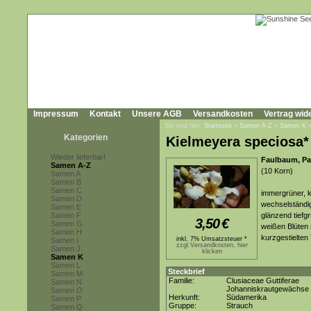
Impressum
Kontakt
Unsere AGB
Versandkosten
Vertrag wid
Sie sind hier:
Startseite
»
Samen A-Z
»
Samen K
Kategorien
Kielmeyera speciosa*
Wieder lieferbar!
Faulbaum, Pa
Samen A-Z
(10 Korn)
Samen A
Samen B
Samen C
immergrüner, k
Samen D
wechselständig
Samen E
Samen F
glänzend tiefg
3,50
€
Samen G
weißen Blüten 
Samen H
kurzgestielten
inkl. 7% Umsatzsteuer *
Samen I
zzgl.Versandkosten, hier
Samen J
klicken
Samen K
Samen L
Steckbrief
Samen M
Familie:
Clusiaceae Guttiferae
Samen N
Johanniskrautgewächse
Samen O
Herkunft:
Südamerika
Samen P
Gruppe:
Strauch
Samen Q