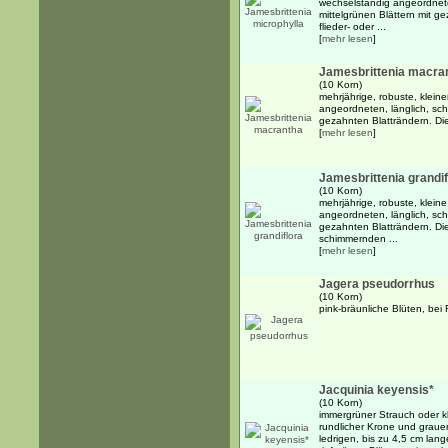
wechselständig angeordneten
mittelgrünen Blättern mit g
flieder- oder ...
[
mehr lesen
]
Jamesbrittenia macra
(10 Korn)
mehrjährige, robuste, klein
angeordneten, länglich, schm
gezahnten Blatträndern. Die
[
mehr lesen
]
Jamesbrittenia grandif
(10 Korn)
mehrjährige, robuste, klein
angeordneten, länglich, schm
gezahnten Blatträndern. Di
schimmernden ...
[
mehr lesen
]
Jagera pseudorrhus
(10 Korn)
pink-bräunliche Blüten, b
Jacquinia keyensis*
(10 Korn)
immergrüner Strauch oder k
rundlicher Krone und grau
ledrigen, bis zu 4,5 cm lang