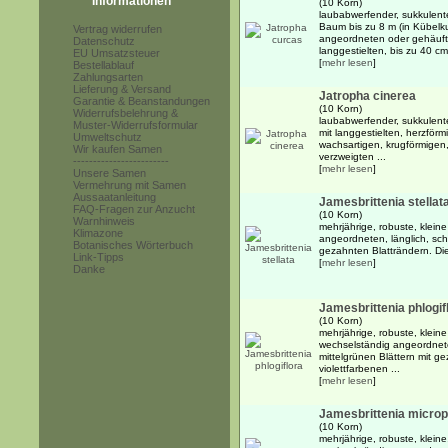
Informationen
(10 Korn)
laubabwerfender, sukkulente
Baum bis zu 8 m (in Kübelku
Vertrag widerrufen
angeordneten oder gehäuft
Datenschutz
langgestielten, bis zu 40 cm
EU Umsatzsteuer
[
mehr lesen
]
Bestellablauf
Zahlungsarten
Lieferung & Versand
Jatropha cinerea
Garantie & Beanstandungen
(10 Korn)
Widerrufsbelehrung &
laubabwerfender, sukkulent
Muster-Widerrufsformular
mit langgestielten, herzförm
Umweltschutz
wachsartigen, krugförmigen,
Wir kaufen Samen
verzweigten ...
------------------------
[
mehr lesen
]
Unsere Samen
Vermehrung mit Samen
Aussaatanleitung
Jamesbrittenia stellat
FAQ-Fragen zur Anzucht
(10 Korn)
Warnhinweis
mehrjährige, robuste, klein
Klimazone
angeordneten, länglich, schm
Botanisches Wörterbuch
gezahnten Blatträndern. Die
Link-Tipps
[
mehr lesen
]
Danke
Jamesbrittenia phlogif
(10 Korn)
mehrjährige, robuste, klein
wechselständig angeordneten
mittelgrünen Blättern mit gez
violettfarbenen ...
[
mehr lesen
]
Jamesbrittenia microp
(10 Korn)
mehrjährige, robuste, klein