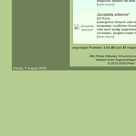
tiefgrünen Blättern mit stark 
[
mehr lesen
]
Jacquinia arborea*
(10 Korn)
immergrüner Strauch oder k
kompakter, rundlichen Kron
oder auch quirlig angeordne
cm breiten, länglich-ovalen b
[
mehr lesen
]
angezeigte Produkte:
1
bis
20
(von
27
insges
Alle Preise inklusive
Umsatzsteue
Verkauf unter Zugrundelegu
© 2015-2026 Peter
Freitag, 7. August 2026