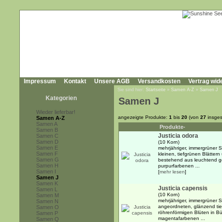
Impressum
Kontakt
Unsere AGB
Versandkosten
Vertrag wid
Sie sind hier:
Startseite
»
Samen A-Z
»
Samen J
Kategorien
Samen J
Wieder lieferbar!
angezeigte Produkte:
1
bis
20
(von
27
insges
Samen A-Z
Samen A
Produkte-
Samen B
Justicia odora
Samen C
Samen D
(10 Korn)
Samen E
mehrjähriger, immergrüner 
Samen F
kleinen, tiefgrünen Blätter
Samen G
bestehend aus leuchtend ge
Samen H
purpurfarbenen ...
Samen I
[
mehr lesen
]
Samen J
Samen K
Justicia capensis
Samen L
(10 Korn)
Samen M
mehrjähriger, immergrüner S
Samen N
angeordneten, glänzend tie
Samen O
röhrenförmigen Blüten in B
Samen P
magentafarbenen ...
Samen Q