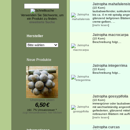
Jatropha mahafalensi
(10 Korn)
laubabwerfender, sukkulente
bis ca. 4 m mit spiralig ang
Verwenden Sie Stichworte, um
glänzend tiefgrünen Blättern
ein Produkt zu finden.
creme-gelben, ...
erweiterte Suche
[
mehr lesen
]
Jatropha macrocarpa
Hersteller
(10 Korn)
Beschreibung folgt....
Neue Produkte
Jatropha integerrima
(10 Korn)
Beschreibung folgt...
Jatropha gossypifolia
Unonopsis pittieri
(10 Korn)
6,50
€
immergrüner oder laubabwer
mit wechselständig angeord
inkl. 7% Umsatzsteuer *
gefiederten, glänzend mitt
zzgl.Versandkosten, hier klicken
rotbraunen Blättern mit auffäl
[
mehr lesen
]
Jatropha curcas