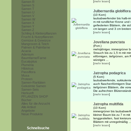
[
mehr lesen
]
Samen R
Samen S
Samen T
Julbernardia globiflora
Samen U
(10 Korn)
Samen V
laubabwerfender bis halb-im
Samen W
m mit rundlicher Krone und
Samen X
gefiederten Blättern, die si
Samen Y
cm langen und 3 cm breiten,
Samen Z
[
mehr lesen
]
Schling & Kletterpflanzen
Frucht & Nutzpflanzen
Gemüse & Gewürze
Jovellana punctata
Mangroven & Teich
(Port.)
Palmen & Palmfarne
mehrjähriger, immergrüner 
Acacia
Strauch bis zu 1,5 m mit mi
Adenium
eiförmigen, tiefgrünen, am 
Baumfarne/Farne
würziges ...
Eucalyptus
[
mehr lesen
]
Plumeria
Hibiskus
Passiflora
Jatropha podagrica
Musa
(5 Korn)
Proteen
laubabwerfende, sukkulente 
Samen-Raritäten
auch flaschenförmigem Stam
Gekeimte Samen
tiefgrünen Blättern, die vo
Samen-Sets
Die aufrechten Blütenstände
Herkunft
[
mehr lesen
]
PFLANZEN SHOP
Bücher
Alles für die Anzucht
Jatropha multifida
Alle Artikel
(10 Korn)
Angebote
immergrüner bis laubabwerfe
Neue Produkte
kleiner Baum bis zu 7 m mi
langgestielten, fast kreisr
Blättern mit unregelmäßig ..
[
mehr lesen
]
Schnellsuche