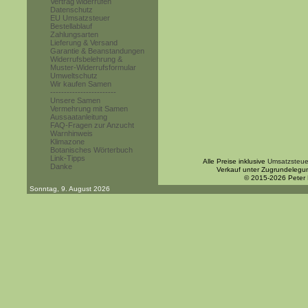
Vertrag widerrufen
Datenschutz
EU Umsatzsteuer
Bestellablauf
Zahlungsarten
Lieferung & Versand
Garantie & Beanstandungen
Widerrufsbelehrung &
Muster-Widerrufsformular
Umweltschutz
Wir kaufen Samen
------------------------
Unsere Samen
Vermehrung mit Samen
Aussaatanleitung
FAQ-Fragen zur Anzucht
Warnhinweis
Klimazone
Botanisches Wörterbuch
Link-Tipps
Alle Preise inklusive
Umsatzsteue
Danke
Verkauf unter Zugrundelegu
© 2015-2026 Peter
Sonntag, 9. August 2026