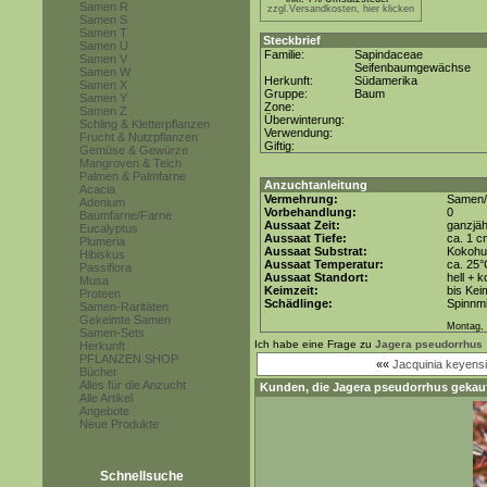
Samen R
zzgl.Versandkosten, hier klicken
Samen S
Samen T
Steckbrief
Samen U
Familie:
Sapindaceae
Samen V
Seifenbaumgewächse
Samen W
Herkunft:
Südamerika
Samen X
Gruppe:
Baum
Samen Y
Zone:
Samen Z
Überwinterung:
Schling & Kletterpflanzen
Verwendung:
Frucht & Nutzpflanzen
Giftig:
Gemüse & Gewürze
Mangroven & Teich
Palmen & Palmfarne
Anzuchtanleitung
Acacia
Vermehrung:
Samen/
Adenium
Vorbehandlung:
0
Baumfarne/Farne
Aussaat Zeit:
ganzjäh
Eucalyptus
Aussaat Tiefe:
ca. 1 c
Plumeria
Aussaat Substrat:
Kokohum
Hibiskus
Aussaat Temperatur:
ca. 25
Passiflora
Aussaat Standort:
hell + 
Musa
Keimzeit:
bis Kei
Proteen
Schädlinge:
Spinnmi
Samen-Raritäten
Gekeimte Samen
Montag, 
Samen-Sets
Ich habe eine Frage zu
Jagera pseudorrhus
Herkunft
PFLANZEN SHOP
««
Jacquinia keyensi
Bücher
Alles für die Anzucht
Kunden, die
Jagera pseudorrhus
gekauf
Alle Artikel
Angebote
Neue Produkte
Schnellsuche