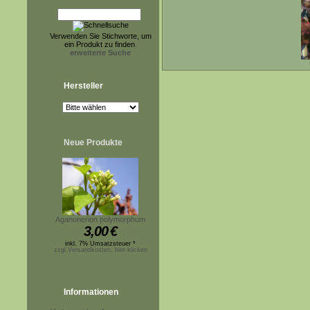
Verwenden Sie Stichworte, um
ein Produkt zu finden.
erweiterte Suche
Hersteller
Neue Produkte
Aganonerion polymorphum
3,00
€
inkl. 7% Umsatzsteuer *
zzgl.Versandkosten, hier klicken
Informationen