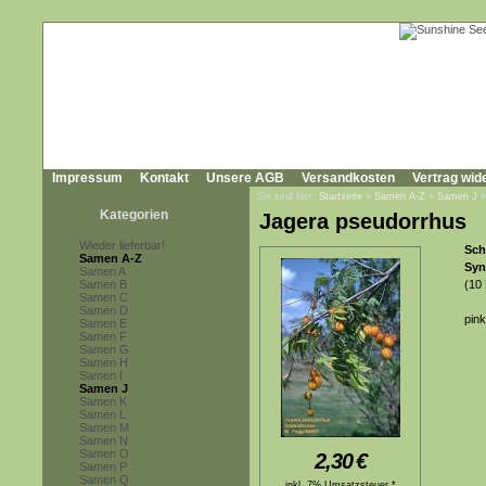
Impressum
Kontakt
Unsere AGB
Versandkosten
Vertrag wid
Sie sind hier:
Startseite
»
Samen A-Z
»
Samen J
Kategorien
Jagera pseudorrhus
Wieder lieferbar!
Sc
Samen A-Z
Syn
Samen A
Samen B
(10
Samen C
Samen D
pin
Samen E
Samen F
Samen G
Samen H
Samen I
Samen J
Samen K
Samen L
Samen M
Samen N
Samen O
2,30
€
Samen P
Samen Q
inkl. 7% Umsatzsteuer *