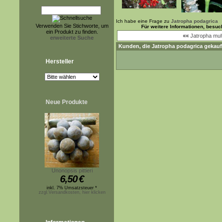
Ich habe eine Frage zu
Jatropha podagrica
Verwenden Sie Stichworte, um
Für weitere Informationen, besu
ein Produkt zu finden.
««
Jatropha mult
erweiterte Suche
Kunden, die
Jatropha podagrica
gekauf
Hersteller
Neue Produkte
Unonopsis pittieri
6,50
€
inkl. 7% Umsatzsteuer *
zzgl.Versandkosten, hier klicken