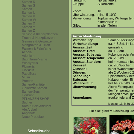
Herkunft:
Nordamerika
Samen R
Gruppe:
Sukkulente
Samen S
Samen T
Zone:
10
Samen U
Überwinterung:
mind. 5-10°C
Samen V
Verwendung:
Topfgarten, Wintergarten
Samen W
Zimmerkultur
Samen X
Giftig:
in allen Teilen!
Samen Y
Samen Z
Schling & Kletterpflanzen
Anzuchtanleitung
Frucht & Nutzpflanzen
Vermehrung:
Samen/Steckling
Gemüse & Gewürze
Vorbehandlung:
ca. 4-6 Std. im 
Mangroven & Teich
Aussaat Zeit:
ganzjährig
Palmen & Palmfarne
Aussaat Tiefe:
ca. 1-2 cm
Acacia
Aussaat Substrat:
Kokohum oder Anz
Adenium
Aussaat Temperatur:
ca. 25-28°C
Baumfarne/Farne
Aussaat Standort:
hell + konstant fe
Eucalyptus
Keimzeit:
ca. 2-6 Wochen
Plumeria
Giessen:
in der Wachstum
Hibiskus
Düngen:
alle 2 Wochen 0,
Passiflora
Schädlinge:
Spinnmilben > be
Musa
Substrat:
Kakteen- oder Ein
Proteen
Weiterkultur:
hell bei ca. 20°C 
Samen-Raritäten
Überwinterung:
Ältere Exemplare 
Gekeimte Samen
der Temperatur e
Samen-Sets
Mengen soviel gie
Herkunft
Anmerkung:
trockentolerant! 
PFLANZEN SHOP
Bücher
Montag, 17. März 2
Alles für die Anzucht
Alle Artikel
Für eine größere Darstellung kli
Angebote
Neue Produkte
Schnellsuche