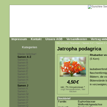
Impressum
Kontakt
Unsere AGB
Versandkosten
Vertrag wid
Sie sind hier:
Startseite
»
Samen A-Z
»
Samen J
Kategorien
Jatropha podagrica
Wieder lieferbar!
Rhabarber vo
Samen A-Z
(5 Korn)
Samen A
Samen B
Samen C
Samen D
laubabwerfende
Samen E
flaschenförmig
Samen F
Blättern, die 
Samen G
Samen H
Blütenstände b
4,50
€
Samen I
in verzweigten
Samen J
inkl. 7% Umsatzsteuer *
Samen K
zzgl.Versandkosten, hier
Samen L
klicken
Samen M
Samen N
Steckbrief
Samen O
Familie:
Euphorbiaceae
Samen P
Wolfsmilchgewächse
Samen Q