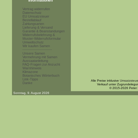
Informationen
Vertrag widerrufen
Datenschutz
EU Umsatzsteuer
Bestellablauf
Zahlungsarten
Lieferung & Versand
Garantie & Beanstandungen
Widerrufsbelehrung &
Muster-Widerrufsformular
Umweltschutz
Wir kaufen Samen
------------------------
Unsere Samen
Vermehrung mit Samen
Aussaatanleitung
FAQ-Fragen zur Anzucht
Warnhinweis
Klimazone
Botanisches Wörterbuch
Link-Tipps
Alle Preise inklusive
Umsatzsteue
Danke
Verkauf unter Zugrundelegu
© 2015-2026 Peter
Sonntag, 9. August 2026