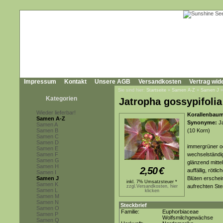
Impressum
Kontakt
Unsere AGB
Versandkosten
Vertrag wid
Sie sind hier:
Startseite
»
Samen A-Z
»
Samen J
Kategorien
Jatropha gossypifolia
Wieder lieferbar!
Korallenbaum,
Samen A-Z
Synonyme:
Ja
Samen A
Samen B
(10 Korn)
Samen C
Samen D
immergrüner od
Samen E
Samen F
wechselständig
Samen G
glänzend mitte
Samen H
2,50
€
auffällig, rötl
Samen I
Samen J
Blüten erschei
inkl. 7% Umsatzsteuer *
Samen K
aufrechten Ste
zzgl.Versandkosten, hier
Samen L
klicken
Samen M
Samen N
Steckbrief
Samen O
Familie:
Euphorbiaceae
Samen P
Wolfsmilchgewächse
Samen Q