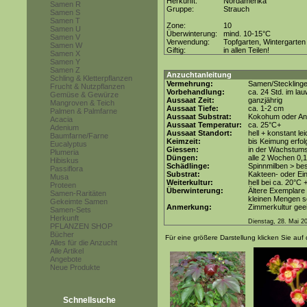
Herkunft:
Nordamerika
Samen R
Gruppe:
Strauch
Samen S
Samen T
Zone:
10
Samen U
Überwinterung:
mind. 10-15°C
Samen V
Verwendung:
Topfgarten, Wintergarten
Samen W
Giftig:
in allen Teilen!
Samen X
Samen Y
Samen Z
Anzuchtanleitung
Schling & Kletterpflanzen
Vermehrung:
Samen/Steckling
Frucht & Nutzpflanzen
Vorbehandlung:
ca. 24 Std. im l
Gemüse & Gewürze
Aussaat Zeit:
ganzjährig
Mangroven & Teich
Aussaat Tiefe:
ca. 1-2 cm
Palmen & Palmfarne
Aussaat Substrat:
Kokohum oder Anz
Acacia
Aussaat Temperatur:
ca. 25°C+
Adenium
Aussaat Standort:
hell + konstant le
Baumfarne/Farne
Keimzeit:
bis Keimung erfol
Eucalyptus
Giessen:
in der Wachstum
Plumeria
Düngen:
alle 2 Wochen 0,
Hibiskus
Schädlinge:
Spinnmilben > be
Passiflora
Substrat:
Kakteen- oder Ein
Musa
Weiterkultur:
hell bei ca. 20°C 
Proteen
Überwinterung:
Ältere Exemplare 
Samen-Raritäten
kleinen Mengen so
Gekeimte Samen
Anmerkung:
Zimmerkultur geei
Samen-Sets
Herkunft
Dienstag, 28. Mai 2
PFLANZEN SHOP
Bücher
Für eine größere Darstellung klicken Sie auf 
Alles für die Anzucht
Alle Artikel
Angebote
Neue Produkte
Schnellsuche