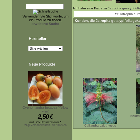
Ich habe eine Frage zu
Jatropha gossypifoli
««
Jatropha cur
Verwenden Sie Stichworte, um
ein Produkt zu finden.
Kunden, die
Jatropha gossypifolia
geka
erweiterte Suche
Hersteller
Neue Produkte
A
Cyphomandra betacea 'Yellow
Fruit'
2,50
€
Nelumb
inkl. 7% Umsatzsteuer *
zzgl.Versandkosten, hier klicken
Calliandra calothyrsus