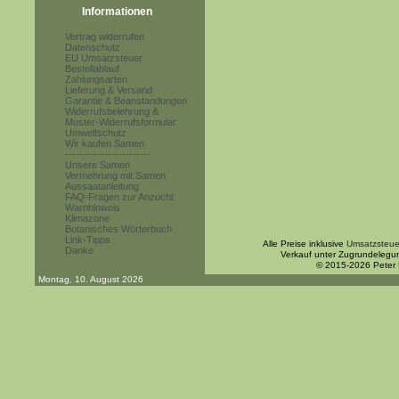
Informationen
Vertrag widerrufen
Datenschutz
EU Umsatzsteuer
Bestellablauf
Zahlungsarten
Lieferung & Versand
Garantie & Beanstandungen
Widerrufsbelehrung &
Muster-Widerrufsformular
Umweltschutz
Wir kaufen Samen
------------------------
Unsere Samen
Vermehrung mit Samen
Aussaatanleitung
FAQ-Fragen zur Anzucht
Warnhinweis
Klimazone
Botanisches Wörterbuch
Link-Tipps
Alle Preise inklusive
Umsatzsteue
Danke
Verkauf unter Zugrundelegu
© 2015-2026 Peter
Montag, 10. August 2026