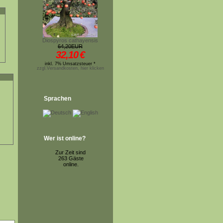
Diospyros cathayensis
64,20EUR
32,10
€
inkl. 7% Umsatzsteuer *
zzgl.Versandkosten, hier klicken
Sprachen
Wer ist online?
Zur Zeit sind
263 Gäste
online.