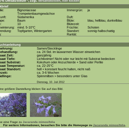
. 7% Umsatzsteuer *, zzgl.
Versandkosten, hier klicken
kbrief
lie:
Bignoniaceae
Immergrün:
ja
Trompetenbaumgewächse
unft:
Südamerika
Duft:
ppe:
Baum
Blüte:
blau, hellblau, dunkelblau
e:
10
Blütezeit:
winterung:
mind. 5-10°C
Früchte:
Schoten
wendung:
Topfgarten, Wintergarten
Standort:
sonnig-halbschattig
g:
Rarität:
uchtanleitung
mehrung:
Samen/Stecklinge
behandlung:
ca. 24 Std. im lauwarmen Wasser einweichen
aat Zeit:
ganzjährig
aat Tiefe:
Lichtkeimer! Nicht oder nur leicht mit Substrat bedecken
aat Substrat:
Kokohum oder Anzuchterde + Sand oder Perlite
saat Temperatur:
ca. 22-25°C
aat Standort:
hell + konstant feucht halten, nicht naß
zeit:
ca. 3-6 Wochen
dlinge:
Spinnmilben > besonders unter Glas
Dienstag, 10. Juli 2012
ine größere Darstellung klicken Sie auf das Bild.
be eine Frage zu
Jacaranda mimosifolia
Für weitere Informationen, besuchen Sie bitte die Homepage zu
Jacaranda mimosifolia
.