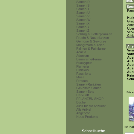
inkl
Samen R
Samen S
Stec
Samen T
Fami
Samen U
Samen V
Herk
Samen W
Gru
Samen X
Zon
Samen Y
Über
Samen Z
Ver
Schling & Kletterpflanzen
Gifti
Frucht & Nutzpflanzen
Gemüse & Gewürze
Mangroven & Teich
Anz
Palmen & Palmfarne
Ver
Acacia
Vor
Adenium
Auss
Baumfarne/Farne
Auss
Eucalyptus
Auss
Plumeria
Aus
Hibiskus
Auss
Passiflora
Keim
Musa
Schä
Proteen
Samen-Raritäten
Gekeimte Samen
Samen-Sets
Für e
Herkunft
PFLANZEN SHOP
Bücher
Alles für die Anzucht
Alle Artikel
Angebote
Neue Produkte
Ich ha
Schnellsuche