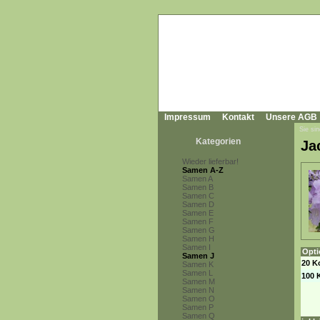
Impressum
Kontakt
Unsere AGB
Sie sin
Kategorien
Ja
Wieder lieferbar!
Samen A-Z
Samen A
Samen B
Samen C
Samen D
Samen E
Samen F
Samen G
Samen H
Samen I
Opti
Samen J
20 K
Samen K
Samen L
100 
Samen M
Samen N
Samen O
Samen P
Samen Q