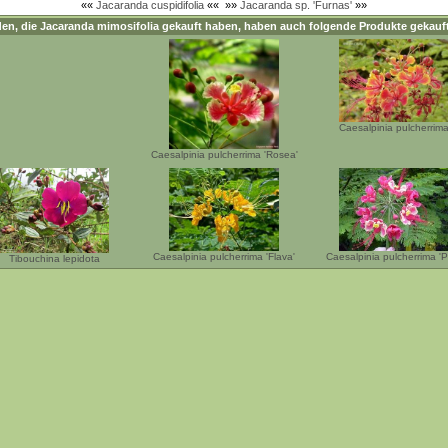
««
Jacaranda cuspidifolia
««
»»
Jacaranda sp. 'Furnas'
»»
en, die
Jacaranda mimosifolia
gekauft haben, haben auch folgende Produkte gekauf
Caesalpinia pulcherrim
Caesalpinia pulcherrima 'Rosea'
Caesalpinia pulcherrima 'Flava'
Caesalpinia pulcherrima 'P
Tibouchina lepidota