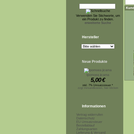
Kund
Verwenden Sie Stichworte, um
ein Produkt zu finden.
erweiterte Suche
Hersteller
Neue Produkte
Ipomoea jicama
5,00
€
inkl. 7% Umsatzsteuer *
zzgl.Versandkosten, hier klicken
Informationen
Vertrag widerrufen
Datenschutz
EU Umsatzsteuer
Bestellablauf
Zahlungsarten
Lieferung & Versand