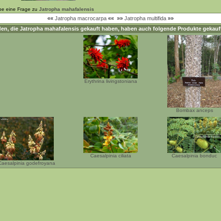
be eine Frage zu
Jatropha mahafalensis
««
Jatropha macrocarpa
««
»»
Jatropha multifida
»»
en, die
Jatropha mahafalensis
gekauft haben, haben auch folgende Produkte gekauf
Erythrina livingstoniana
Bombax anceps
Caesalpinia ciliata
Caesalpinia bonduc
Caesalpinia godefroyana