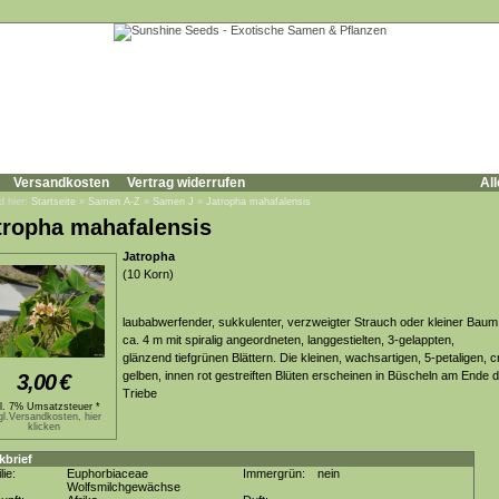
Versandkosten
Vertrag widerrufen
All
d hier:
Startseite
»
Samen A-Z
»
Samen J
»
Jatropha mahafalensis
tropha mahafalensis
Jatropha
(10 Korn)
laubabwerfender, sukkulenter, verzweigter Strauch oder kleiner Baum
ca. 4 m mit spiralig angeordneten, langgestielten, 3-gelappten,
glänzend tiefgrünen Blättern. Die kleinen, wachsartigen, 5-petaligen, 
gelben, innen rot gestreiften Blüten erscheinen in Büscheln am Ende 
3,00
€
Triebe
kl. 7% Umsatzsteuer *
gl.Versandkosten, hier
klicken
kbrief
lie:
Euphorbiaceae
Immergrün:
nein
Wolfsmilchgewächse