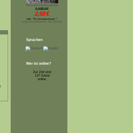
Mucuna monosperma
5,00EUR
2,50
€
inkl. 7% Umsatzsteuer *
zzgl.Versandkosten, hier klicken
Sprachen
Wer ist online?
Zur Zeit sind
137 Gäste
online.
t