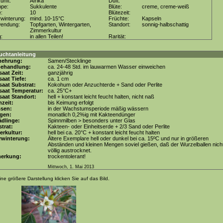
unft:
Afrika
Duft:
ppe:
Sukkulente
Blüte:
creme, creme-weiß
e:
10
Blütezeit:
winterung:
mind. 10-15°C
Früchte:
Kapseln
wendung:
Topfgarten, Wintergarten,
Standort:
sonnig-halbschattig
Zimmerkultur
g:
in allen Teilen!
Rarität:
uchtanleitung
mehrung:
Samen/Stecklinge
behandlung:
ca. 24-48 Std. im lauwarmen Wasser einweichen
aat Zeit:
ganzjährig
aat Tiefe:
ca. 1 cm
aat Substrat:
Kokohum oder Anzuchterde + Sand oder Perlite
saat Temperatur:
ca. 25°C+
aat Standort:
hell + konstant leicht feucht halten, nicht naß
zeit:
bis Keimung erfolgt
ssen:
in der Wachstumsperiode mäßig wässern
gen:
monatlich 0,2%ig mit Kakteendünger
dlinge:
Spinnmilben > besonders unter Glas
trat:
Kakteen- oder Einheitserde + 2/3 Sand oder Perlite
erkultur:
hell bei ca. 20°C + konstant leicht feucht halten
rwinterung:
Ältere Exemplare hell oder dunkel bei ca. 15ºC und nur in größeren
Abständen und kleinen Mengen soviel gießen, daß der Wurzelballen nich
völlig austrocknet.
erkung:
trockentolerant!
Mittwoch, 1. Mai 2013
ine größere Darstellung klicken Sie auf das Bild.