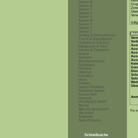
Herk
Samen R
Gru
Samen S
Zon
Samen T
Über
Samen U
Ver
Samen V
Samen W
Gifti
Samen X
Samen Y
Samen Z
Anz
Schling & Kletterpflanzen
Ver
Frucht & Nutzpflanzen
Vor
Gemüse & Gewürze
Auss
Mangroven & Teich
Auss
Palmen & Palmfarne
Auss
Acacia
Aus
Adenium
Auss
Baumfarne/Farne
Keim
Eucalyptus
Gie
Plumeria
Dün
Hibiskus
Schä
Passiflora
Subs
Musa
Weit
Proteen
Übe
Samen-Raritäten
Gekeimte Samen
Samen-Sets
Anm
Herkunft
PFLANZEN SHOP
Bücher
Alles für die Anzucht
Für e
Alle Artikel
Angebote
Neue Produkte
Schnellsuche