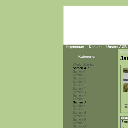
Impressum
Kontakt
Unsere AGB
Sie sin
Kategorien
Ja
Wieder lieferbar!
Samen A-Z
Samen A
Samen B
Samen C
Samen D
Samen E
Samen F
Samen G
Samen H
Samen I
Samen J
in
Samen K
zz
Samen L
Samen M
Samen N
Stec
Samen O
Fami
Samen P
Samen Q