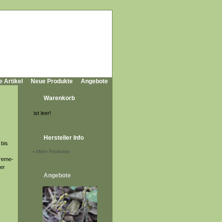
e Artikel
Neue Produkte
Angebote
Warenkorb
ist leer!
Hersteller Info
 bis
-
Mehr Produkte
creme-
der
Angebote