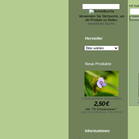
Ich ha
Verwenden Sie Stichworte, um
Kund
ein Produkt zu finden.
erweiterte Suche
Hersteller
Neue Produkte
Calopogonium mucunoides
2,50
€
inkl. 7% Umsatzsteuer *
zzgl.Versandkosten, hier klicken
Informationen