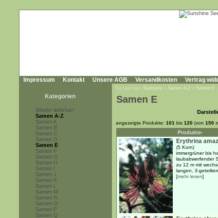
Impressum
Kontakt
Unsere AGB
Versandkosten
Vertrag wid
Sie sind hier:
Startseite
»
Samen A-Z
»
Samen E
Kategorien
Samen E
Wieder lieferbar!
Darstell
Samen A-Z
Samen A
angezeigte Produkte:
101
bis
120
(von
150
i
Samen B
Produkte-
Samen C
Samen D
Erythrina ama
Samen E
(5 Korn)
Samen F
immergrüner bis h
Samen G
laubabwerfender S
Samen H
zu 12 m mit wechs
Samen I
langen, 3-geteilten,
Samen J
[
mehr lesen
]
Samen K
Samen L
Samen M
Samen N
Samen O
Samen P
Samen Q