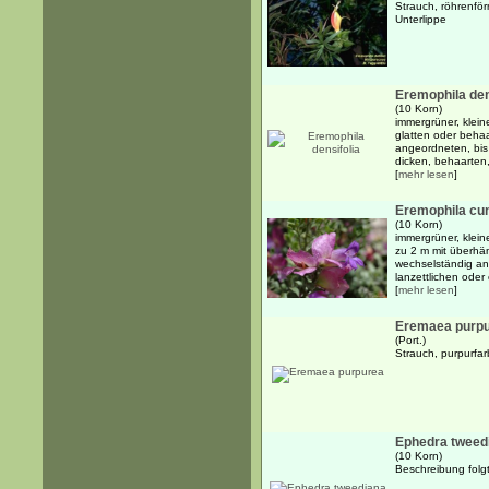
Strauch, röhrenför
Unterlippe
Eremophila den
(10 Korn)
immergrüner, klein
glatten oder beha
angeordneten, bis 
dicken, behaarten,
[
mehr lesen
]
Eremophila cun
(10 Korn)
immergrüner, klein
zu 2 m mit überh
wechselständig an
lanzettlichen oder 
[
mehr lesen
]
Eremaea purp
(Port.)
Strauch, purpurfa
Ephedra tweed
(10 Korn)
Beschreibung folgt