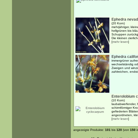
Ephedra nevad
(20 Korn)
mehrjähriger, klein
hellgrünen bis bl
Schuppen zurückgeb
Die kleinen zierlich
[
mehr lesen
]
Ephedra califo
immergrüner aufrec
wechselständig od
Zweigen und winzi
zahlreichen, ends
Enterolobium 
(10 Korn)
laubabwerfender, 
schirmförmiger Kr
gefiederten Blätt
angeordneten, klei
[
mehr lesen
]
angezeigte Produkte:
101
bis
120
(von
150
i