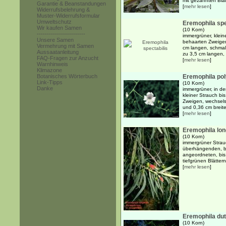
mit gezähnten Blat
Garantie & Beanstandungen
[
mehr lesen
]
Widerrufsbelehrung &
Muster-Widerrufsformular
Umweltschutz
Eremophila spe
Wir kaufen Samen
(10 Korn)
------------------------
immergrüner, klein
Unsere Samen
behaarten Zweigen
Vermehrung mit Samen
cm langen, schmal 
Aussaatanleitung
zu 3,5 cm langen, .
FAQ-Fragen zur Anzucht
[
mehr lesen
]
Warnhinweis
Klimazone
Botanisches Wörterbuch
Eremophila po
Link-Tipps
(10 Korn)
Danke
immergrüner, in de
kleiner Strauch b
Zweigen, wechsels
und 0,36 cm breiten
[
mehr lesen
]
Eremophila long
(10 Korn)
immergrüner Strauc
überhängenden, b
angeordneten, bis 
tiefgrünen Blättern
[
mehr lesen
]
Eremophila dut
(10 Korn)