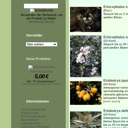
Eriocephalus e
(Port.)
Strauch bis zu 2 
Verwenden Sie Stichworte, um
weißen Blüten
ein Produkt zu finden.
erweiterte Suche
Hersteller
Eriocephalus a
(10 Korn)
Strauch bis zu 50
pink-weißen Blüte
Neue Produkte
Ipomoea jicama
5,00
€
Eriobotrya jap
inkl. 7% Umsatzsteuer *
zzgl.Versandkosten, hier klicken
(10 Korn)
immergrüner hoher
wechselständig an
oberseits glänzend 
behaarten Blättern
Informationen
[
mehr lesen
]
Vertrag widerrufen
Eriobotrya def
Datenschutz
(10 Korn)
EU Umsatzsteuer
immergrüner, schne
Bestellablauf
kleiner Baum bis 
Zahlungsarten
bis zu 20 cm langen
Lieferung & Versand