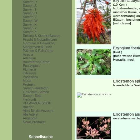
Erythrina abys
Samen R
(10 Korn)
Samen S
laubabwerfender, 
Samen T
rundlicher Krone,
Samen U
wechselständig an
Samen V
Blättern, bestehen
Samen W
[
mehr lesen
]
Samen X
Samen Y
Samen Z
Schling & Kletterpflanzen
Frucht & Nutzpflanzen
Gemüse & Gewürze
Mangroven & Teich
Eryngium foet
Palmen & Palmfarne
(Port.)
Acacia
grüne-weisse Blüt
Adenium
Hepatitis, med.
Baumfarne/Farne
Eucalyptus
Plumeria
Hibiskus
Passiflora
Musa
Eriostemon sp
Proteen
lavendelblaue Wac
Samen-Raritäten
Gekeimte Samen
Samen-Sets
Herkunft
PFLANZEN SHOP
Bücher
Alles für die Anzucht
Eriostemon aus
Alle Artikel
Angebote
rosafarbene wachs
Neue Produkte
Schnellsuche