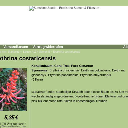
Versandkosten
Vertrag widerrufen
All
d hier:
Startseite
»
Samen A-Z
»
Samen E
»
Erythrina costaricensis
ythrina costaricensis
Korallenbaum, Coral Tree, Poro Cimarron
Synonyme:
Erythrina chiriquensis, Erythrina colombiana, Erythrina
globocalyx, Erythrina panamensis, Erythrina steyermarkii
(5 Korn)
laubabwerfender, stacheliger Strauch oder kleiner Baum bis zu 6 m mi
wechselständig angeordneten, 3-geteilten, tiefgrünen Blättern und ora
pink bis leuchtend rote Blüten in endständigen Trauben
5,35
€
kl. 7% Umsatzsteuer *
gl.Versandkosten, hier