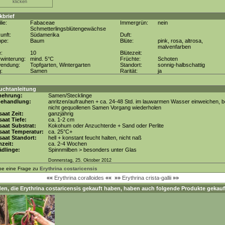
klicken
kbrief
lie:
Fabaceae
Immergrün:
nein
Schmetterlingsblütengewächse
unft:
Südamerika
Duft:
ppe:
Baum
Blüte:
pink, rosa, altrosa,
malvenfarben
e:
10
Blütezeit:
winterung:
mind. 5°C
Früchte:
Schoten
wendung:
Topfgarten, Wintergarten
Standort:
sonnig-halbschattig
g:
Samen
Rarität:
ja
uchtanleitung
mehrung:
Samen/Stecklinge
behandlung:
anritzen/aufrauhen + ca. 24-48 Std. im lauwarmen Wasser einweichen, b
nicht gequollenen Samen Vorgang wiederholen
aat Zeit:
ganzjährig
aat Tiefe:
ca. 1-2 cm
aat Substrat:
Kokohum oder Anzuchterde + Sand oder Perlite
saat Temperatur:
ca. 25°C+
aat Standort:
hell + konstant feucht halten, nicht naß
zeit:
ca. 2-4 Wochen
dlinge:
Spinnmilben > besonders unter Glas
Donnerstag, 25. Oktober 2012
be eine Frage zu
Erythrina costaricensis
««
Erythrina coralloides
««
»»
Erythrina crista-gallii
»»
en, die
Erythrina costaricensis
gekauft haben, haben auch folgende Produkte gekauf