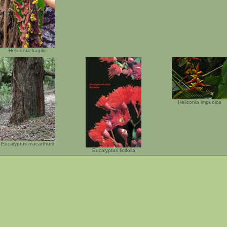
Heliconia fragilis
Heliconia impudica
Eucalyptus macarthurii
Eucalyptus ficifolia