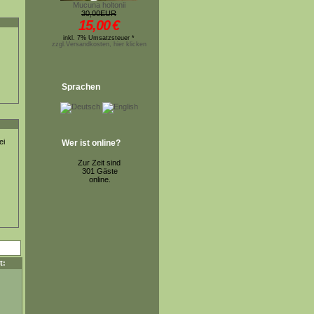
Mucuna holtonii
30,00EUR
15,00
€
inkl. 7% Umsatzsteuer *
zzgl.Versandkosten, hier klicken
Sprachen
ei
Wer ist online?
Zur Zeit sind
301 Gäste
online.
t: