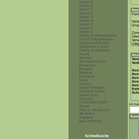
Samen R
Samen S
Samen T
Stec
Samen U
Fami
Samen V
Samen W
Herk
Samen X
Gru
Samen Y
Samen Z
Zon
Schling & Kletterpflanzen
Über
Frucht & Nutzpflanzen
Ver
Gemüse & Gewürze
Gifti
Mangroven & Teich
Palmen & Palmfarne
Acacia
Anz
Adenium
Ver
Baumfarne/Farne
Vor
Eucalyptus
Plumeria
Auss
Hibiskus
Auss
Passiflora
Auss
Musa
Aus
Proteen
Auss
Samen-Raritäten
Keim
Gekeimte Samen
Schä
Samen-Sets
Herkunft
PFLANZEN SHOP
Ich ha
Bücher
Alles für die Anzucht
Alle Artikel
Kund
Angebote
Neue Produkte
Schnellsuche