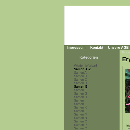
Impressum
Kontakt
Unsere AGB
Sie sin
Kategorien
Er
Wieder lieferbar!
Samen A-Z
Samen A
Samen B
Samen C
Samen D
Samen E
Samen F
Samen G
Samen H
Samen I
Samen J
Samen K
Samen L
Samen M
Samen N
Samen O
Samen P
in
Samen Q
zz