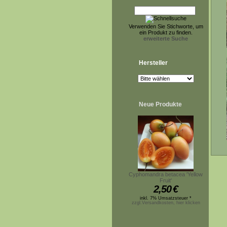
Verwenden Sie Stichworte, um
ein Produkt zu finden.
erweiterte Suche
Hersteller
Neue Produkte
Cyphomandra betacea 'Yellow
Fruit'
2,50
€
inkl. 7% Umsatzsteuer *
zzgl.Versandkosten, hier klicken