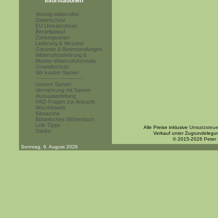
Informationen
Vertrag widerrufen
Datenschutz
EU Umsatzsteuer
Bestellablauf
Zahlungsarten
Lieferung & Versand
Garantie & Beanstandungen
Widerrufsbelehrung &
Muster-Widerrufsformular
Umweltschutz
Wir kaufen Samen
------------------------
Unsere Samen
Vermehrung mit Samen
Aussaatanleitung
FAQ-Fragen zur Anzucht
Warnhinweis
Klimazone
Botanisches Wörterbuch
Link-Tipps
Alle Preise inklusive
Umsatzsteue
Danke
Verkauf unter Zugrundelegu
© 2015-2026 Peter
Sonntag, 9. August 2026