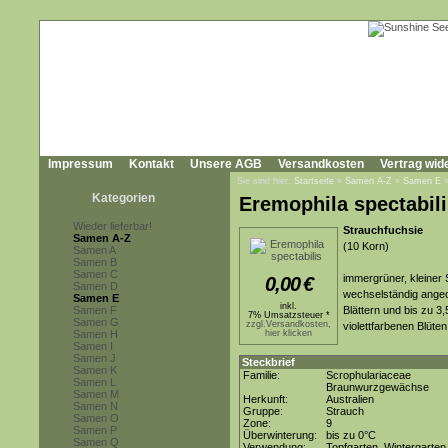
Impressum
Kontakt
Unsere AGB
Versandkosten
Vertrag wid
Sie sind hier:
Startseite
»
Samen A-Z
»
Samen E
Kategorien
Eremophila spectabil
Wieder lieferbar!
Strauchfuchsie
Samen A-Z
(10 Korn)
Samen A
Samen B
Samen C
immergrüner, kleiner
0,00
€
Samen D
wechselständig angeor
Samen E
inkl.
Samen F
Blättern und bis zu 3,
7% Umsatzsteuer *
Samen G
zzgl.Versandkosten,
violettfarbenen Blüten
Samen H
hier klicken
Samen I
Samen J
Steckbrief
Samen K
Familie:
Scrophulariaceae
Samen L
Braunwurzgewächse
Samen M
Herkunft:
Australien
Samen N
Gruppe:
Strauch
Samen O
Zone:
9
Samen P
Überwinterung:
bis zu 0°C
Samen Q
Verwendung:
Topfgarten, Wintergarten