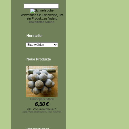
Verwenden Sie Stichworte, um
ein Produkt zu finden.
erweiterte Suche
Hersteller
Neue Produkte
Unonopsis pittieri
6,50
€
inkl. 7% Umsatzsteuer *
zzgl.Versandkosten, hier klicken