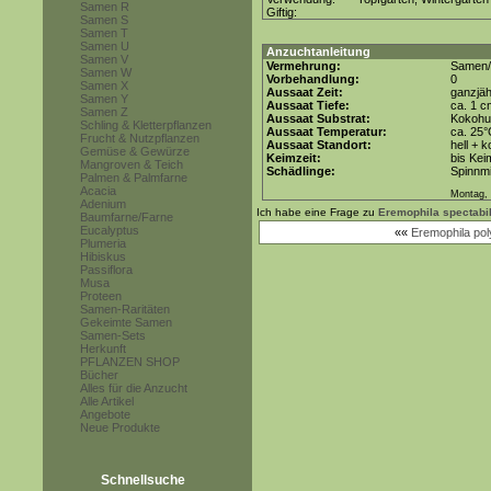
Samen R
Giftig:
Samen S
Samen T
Samen U
Anzuchtanleitung
Samen V
Vermehrung:
Samen/
Samen W
Vorbehandlung:
0
Samen X
Aussaat Zeit:
ganzjäh
Samen Y
Aussaat Tiefe:
ca. 1 c
Samen Z
Aussaat Substrat:
Kokohum
Schling & Kletterpflanzen
Aussaat Temperatur:
ca. 25
Frucht & Nutzpflanzen
Aussaat Standort:
hell + 
Gemüse & Gewürze
Keimzeit:
bis Kei
Mangroven & Teich
Schädlinge:
Spinnmi
Palmen & Palmfarne
Acacia
Montag, 
Adenium
Ich habe eine Frage zu
Eremophila spectabil
Baumfarne/Farne
Eucalyptus
««
Eremophila pol
Plumeria
Hibiskus
Passiflora
Musa
Proteen
Samen-Raritäten
Gekeimte Samen
Samen-Sets
Herkunft
PFLANZEN SHOP
Bücher
Alles für die Anzucht
Alle Artikel
Angebote
Neue Produkte
Schnellsuche