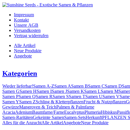
Impressum
Kontakt
Unsere AGB
Versandkosten
Vertrag widerrufen
Alle Artikel
Neue Produkte
Angebote
Kategorien
Wieder lieferbar!
Samen A-Z
Samen A
Samen B
Samen C
Samen D
Sam
Samen G
Samen H
Samen I
Samen J
Samen K
Samen L
Samen M
Same
Samen P
Samen Q
Samen R
Samen S
Samen T
Samen U
Samen V
Same
Samen Y
Samen Z
Schling & Kletterpflanzen
Frucht & Nutzpflanzen
G
Gewürze
Mangroven & Teich
Palmen & Palmfarne
Acacia
Adenium
Baumfarne/Farne
Eucalyptus
Plumeria
Hibiskus
Passifl
Samen-Raritäten
Gekeimte Samen
Samen-Sets
Herkunft
PFLANZEN 
Alles für die Anzucht
Alle Artikel
Angebote
Neue Produkte