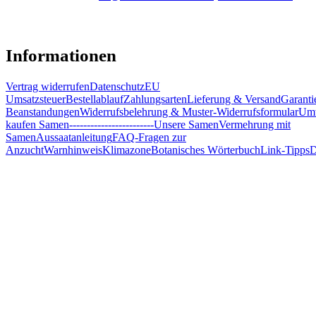
Informationen
Vertrag widerrufen
Datenschutz
EU
Umsatzsteuer
Bestellablauf
Zahlungsarten
Lieferung & Versand
Garanti
Beanstandungen
Widerrufsbelehrung & Muster-Widerrufsformular
Umw
kaufen Samen
------------------------
Unsere Samen
Vermehrung mit
Samen
Aussaatanleitung
FAQ-Fragen zur
Anzucht
Warnhinweis
Klimazone
Botanisches Wörterbuch
Link-Tipps
D