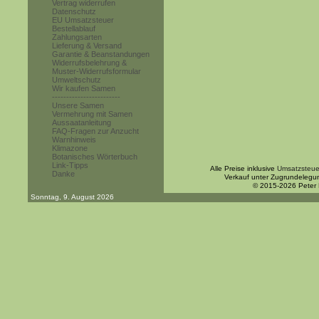
Vertrag widerrufen
Datenschutz
EU Umsatzsteuer
Bestellablauf
Zahlungsarten
Lieferung & Versand
Garantie & Beanstandungen
Widerrufsbelehrung &
Muster-Widerrufsformular
Umweltschutz
Wir kaufen Samen
------------------------
Unsere Samen
Vermehrung mit Samen
Aussaatanleitung
FAQ-Fragen zur Anzucht
Warnhinweis
Klimazone
Botanisches Wörterbuch
Link-Tipps
Alle Preise inklusive
Umsatzsteue
Danke
Verkauf unter Zugrundelegu
© 2015-2026 Peter
Sonntag, 9. August 2026