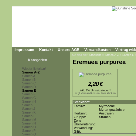
Impressum
Kontakt
Unsere AGB
Versandkosten
Vertrag wid
Sie sind hier:
Startseite
»
Samen A-Z
»
Samen E
Kategorien
Eremaea purpurea
Wieder lieferbar!
Samen A-Z
Samen A
Samen B
2,20
€
Samen C
Samen D
Samen E
inkl. 7% Umsatzsteuer *
zzgl.Versandkosten, hier klicken
Samen F
Samen G
Samen H
Steckbrief
Samen I
Familie:
Myrtaceae
Samen J
Myrtengewächse
Samen K
Herkunft:
Australien
Samen L
Gruppe:
Strauch
Samen M
Zone:
Samen N
Überwinterung:
Samen O
Verwendung:
Samen P
Giftig:
Samen Q