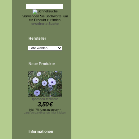
Verwenden Sie Stichworte, um
ein Produkt zu finden.
erweiterte Suche
Hersteller
Neue Produkte
Ipomoea ternifolia
3,50
€
inkl. 7% Umsatzsteuer *
zzgl.Versandkosten, hier klicken
Informationen