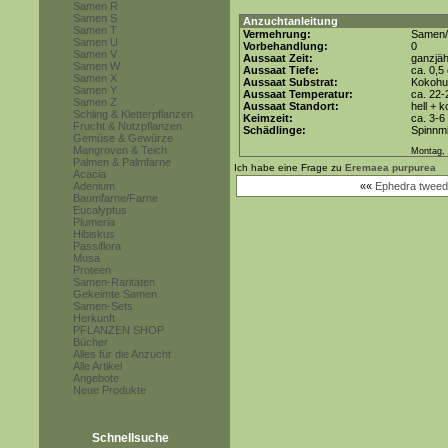
Samen R
Samen S
Anzuchtanleitung
Samen T
Vermehrung:
Samen/
Samen U
Vorbehandlung:
0
Samen V
Aussaat Zeit:
ganzjäh
Samen W
Aussaat Tiefe:
ca. 0,5
Samen X
Aussaat Substrat:
Kokohum
Samen Y
Aussaat Temperatur:
ca. 22-
Samen Z
Aussaat Standort:
hell + 
Schling & Kletterpflanzen
Keimzeit:
ca. 3-
Frucht & Nutzpflanzen
Schädlinge:
Spinnmi
Gemüse & Gewürze
Mangroven & Teich
Montag, 
Palmen & Palmfarne
Ich habe eine Frage zu
Eremaea purpurea
Acacia
Adenium
««
Ephedra tweed
Baumfarne/Farne
Eucalyptus
Plumeria
Hibiskus
Passiflora
Musa
Proteen
Samen-Raritäten
Gekeimte Samen
Samen-Sets
Herkunft
PFLANZEN SHOP
Bücher
Alles für die Anzucht
Alle Artikel
Angebote
Neue Produkte
Schnellsuche