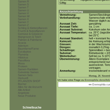
Samen R
Giftig:
Samen S
Samen T
Samen U
Anzuchtanleitung
Samen V
Vermehrung:
Samen/Steckling
Samen W
Vorbehandlung:
Samenschale entf
Samen X
Wasser täglich a
Samen Y
Aussaat Zeit:
ganzjährig
Samen Z
Aussaat Tiefe:
ca. 1 cm
Schling & Kletterpflanzen
Aussaat Substrat:
Kokohum oder Anz
Frucht & Nutzpflanzen
Aussaat Temperatur:
ca. 25°C (tagsüb
Gemüse & Gewürze
bei 25°C
Mangroven & Teich
Aussaat Standort:
hell + konstant fe
Palmen & Palmfarne
Keimzeit:
bis Keimung erfol
Acacia
Giessen:
in der Wachstum
Adenium
Düngen:
monatlich 0,2%ig
Baumfarne/Farne
Schädlinge:
Spinnmilben > be
Eucalyptus
Substrat:
Einheitserde + 2/
Plumeria
Weiterkultur:
hell bei ca. 5-10°
Hibiskus
Überwinterung:
Ältere Exemplare
Passiflora
entsprechend nur 
Musa
austrocknet. Tem
Proteen
vertragen.
Samen-Raritäten
Anmerkung:
trockentolerant! 
Gekeimte Samen
Samen-Sets
Montag, 26. Novemb
Herkunft
Ich habe eine Frage zu
Eremophila densifoli
PFLANZEN SHOP
Bücher
««
Eremophila cun
Alles für die Anzucht
Alle Artikel
Angebote
Neue Produkte
Schnellsuche