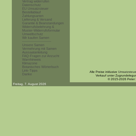
Vertrag widerrufen
Datenschutz
EU Umsatzsteuer
Bestellablauf
Zahlungsarten
Lieferung & Versand
Garantie & Beanstandungen
Widerrufsbelehrung &
Muster-Widerrufsformular
Umweltschutz
Wir kaufen Samen
------------------------
Unsere Samen
Vermehrung mit Samen
Aussaatanleitung
FAQ-Fragen zur Anzucht
Warnhinweis
Klimazone
Botanisches Wörterbuch
Link-Tipps
Alle Preise inklusive
Umsatzsteue
Danke
Verkauf unter Zugrundelegu
© 2015-2026 Peter
Freitag, 7. August 2026