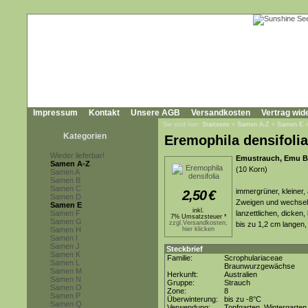
Impressum
Kontakt
Unsere AGB
Versandkosten
Vertrag wid
Sie sind hier:
Startseite
»
Samen A-Z
»
Samen E
Kategorien
Eremophila densifolia
Wieder lieferbar!
Emustrauch, Emu B
Samen A-Z
(10 Korn)
Samen A
Samen B
Samen C
immergrüner, kleiner,
2,50
€
Samen D
Zweigen und wechsels
Samen E
inkl.
Samen F
lanzettlichen, dicken
7% Umsatzsteuer *
Samen G
zzgl.Versandkosten,
bis zu 1,2 cm langen,
Samen H
hier klicken
Samen I
Samen J
Steckbrief
Samen K
Familie:
Scrophulariaceae
Samen L
Braunwurzgewächse
Samen M
Herkunft:
Australien
Samen N
Gruppe:
Strauch
Samen O
Zone:
8
Samen P
Überwinterung:
bis zu -8°C
Samen Q
Verwendung:
Topfgarten, Wintergarten