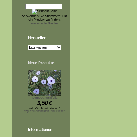
Verwenden Sie Stichworte, um
ein Produkt zu finden.
erweiterte Suche
Hersteller
Neue Produkte
Ipomoea ternifolia
3,50
€
inkl. 7% Umsatzsteuer *
zzgl.Versandkosten, hier klicken
Informationen