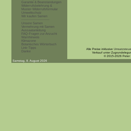
Garantie & Beanstandungen
Widerrufsbelehrung &
Muster-Widerrufsformular
Umweltschutz
Wir kaufen Samen
------------------------
Unsere Samen
Vermehrung mit Samen
Aussaatanleitung
FAQ-Fragen zur Anzucht
Warnhinweis
Klimazone
Botanisches Wörterbuch
Link-Tipps
Alle Preise inklusive
Umsatzsteue
Danke
Verkauf unter Zugrundelegu
© 2015-2026 Peter
Samstag, 8. August 2026