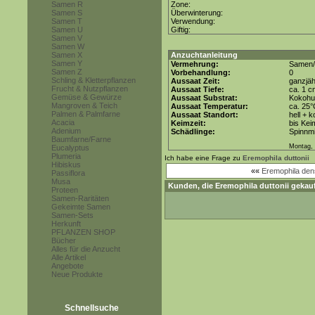
Samen R
Zone:
Samen S
Überwinterung:
Samen T
Verwendung:
Samen U
Giftig:
Samen V
Samen W
Samen X
Anzuchtanleitung
Samen Y
Vermehrung:
Samen/
Samen Z
Vorbehandlung:
0
Schling & Kletterpflanzen
Aussaat Zeit:
ganzjäh
Frucht & Nutzpflanzen
Aussaat Tiefe:
ca. 1 c
Gemüse & Gewürze
Aussaat Substrat:
Kokohum
Mangroven & Teich
Aussaat Temperatur:
ca. 25
Palmen & Palmfarne
Aussaat Standort:
hell + 
Acacia
Keimzeit:
bis Kei
Adenium
Schädlinge:
Spinnmi
Baumfarne/Farne
Montag, 
Eucalyptus
Plumeria
Ich habe eine Frage zu
Eremophila duttonii
Hibiskus
««
Eremophila dens
Passiflora
Musa
Kunden, die
Eremophila duttonii
gekauf
Proteen
Samen-Raritäten
Gekeimte Samen
Samen-Sets
Herkunft
PFLANZEN SHOP
Bücher
Alles für die Anzucht
Alle Artikel
Angebote
Neue Produkte
Schnellsuche