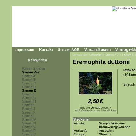
Impressum
Kontakt
Unsere AGB
Versandkosten
Vertrag wid
Sie sind hier:
Startseite
»
Samen A-Z
»
Samen E
Kategorien
Eremophila duttonii
Wieder lieferbar!
Strauch
Samen A-Z
(10 Korn
Samen A
Samen B
Samen C
Strauch,
Samen D
Samen E
Samen F
Samen G
2,50
€
Samen H
Samen I
inkl. 7% Umsatzsteuer *
Samen J
zzgl.Versandkosten, hier klicken
Samen K
Samen L
Steckbrief
Samen M
Samen N
Familie:
Scrophulariaceae
Samen O
Braunwurzgewächse
Samen P
Herkunft:
Australien
Samen Q
Gruppe:
Strauch