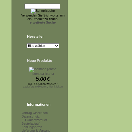
Verwenden Sie Stichworte, um
ein Produkt zu finden.
erweiterte Suche
Hersteller
Neue Produkte
Ipomoea jicama
5,00
€
inkl. 7% Umsatzsteuer *
zzgl.Versandkosten, hier klicken
Informationen
Vertrag widerrufen
Datenschutz
EU Umsatzsteuer
Bestellablauf
Zahlungsarten
Lieferung & Versand