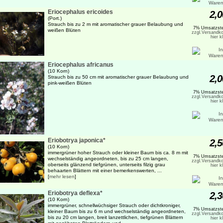
Eriocephalus ericoides
2,0
(Port.)
Strauch bis zu 2 m mit aromatischer grauer Belaubung und
7% Umsatzste
weißen Blüten
zzgl.Versandko
hier k
Eriocephalus africanus
(10 Korn)
2,0
Strauch bis zu 50 cm mit aromatischer grauer Belaubung und
pink-weißen Blüten
7% Umsatzste
zzgl.Versandko
hier k
Eriobotrya japonica*
2,5
(10 Korn)
immergrüner hoher Strauch oder kleiner Baum bis ca. 8 m mit
7% Umsatzste
wechselständig angeordneten, bis zu 25 cm langen,
zzgl.Versandko
oberseits glänzend tiefgrünen, unterseits filzig grau
hier k
behaarten Blättern mit einer bemerkenswerten, ...
[
mehr lesen
]
Eriobotrya deflexa*
2,3
(10 Korn)
immergrüner, schnellwüchsiger Strauch oder dichtkroniger,
7% Umsatzste
kleiner Baum bis zu 6 m und wechselständig angeordneten,
zzgl.Versandko
bis zu 20 cm langen, breit lanzettlichen, tiefgrünen Blättern
hier k