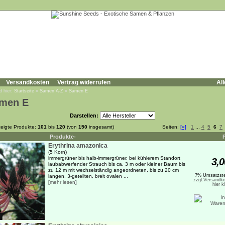
Versandkosten
Vertrag widerrufen
All
d hier:
Startseite
»
Samen A-Z
»
Samen E
men E
Darstellen:
eigte Produkte:
101
bis
120
(von
150
insgesamt)
Seiten:
[«]
1
...
4
5
6
7
Produkte-
Erythrina amazonica
(5 Korn)
immergrüner bis halb-immergrüner, bei kühlerem Standort
3,0
laubabwerfender Strauch bis ca. 3 m oder kleiner Baum bis
zu 12 m mit wechselständig angeordneten, bis zu 20 cm
7% Umsatzste
langen, 3-geteilten, breit ovalen ...
zzgl.Versandko
[
mehr lesen
]
hier k