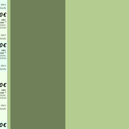
0
€
inkl.
uer *
sten,
licken
0
€
inkl.
uer *
sten,
licken
0
€
inkl.
uer *
sten,
licken
0
€