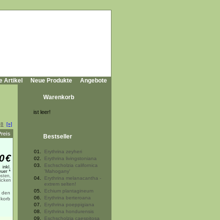
e Artikel
Neue Produkte
Angebote
Warenkorb
ist leer!
8
[»]
Preis
Bestseller
01.
Erythrina zeyheri
0
€
02.
Erythrina livingstoniana
03.
Eschscholzia californica
inkl.
'Mahogany'
uer *
sten,
04.
Erythrina melanacantha -
licken
extrem selten!
05.
Echium plantagineum
06.
Erythrina berteroana
07.
Erythrina poeppigiana
08.
Erythrina hondurensis
09.
Eschscholzia caespitosa