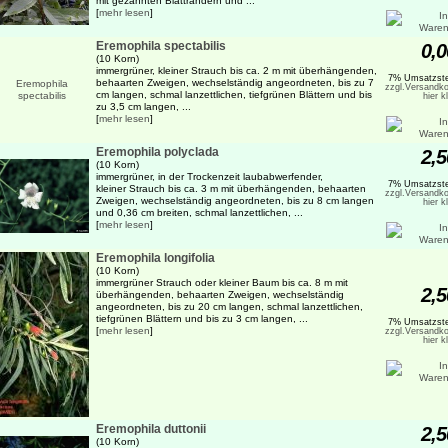
mit gezähnten Blatträndern und ...
[
mehr lesen
]
Eremophila spectabilis
0,0
(10 Korn)
immergrüner, kleiner Strauch bis ca. 2 m mit überhängenden,
7% Umsatzste
behaarten Zweigen, wechselständig angeordneten, bis zu 7
zzgl.Versandko
cm langen, schmal lanzettlichen, tiefgrünen Blättern und bis
hier k
zu 3,5 cm langen, ...
[
mehr lesen
]
Eremophila polyclada
2,5
(10 Korn)
immergrüner, in der Trockenzeit laubabwerfender,
7% Umsatzste
kleiner Strauch bis ca. 3 m mit überhängenden, behaarten
zzgl.Versandko
Zweigen, wechselständig angeordneten, bis zu 8 cm langen
hier k
und 0,36 cm breiten, schmal lanzettlichen, ...
[
mehr lesen
]
Eremophila longifolia
(10 Korn)
immergrüner Strauch oder kleiner Baum bis ca. 8 m mit
2,5
überhängenden, behaarten Zweigen, wechselständig
angeordneten, bis zu 20 cm langen, schmal lanzettlichen,
tiefgrünen Blättern und bis zu 3 cm langen, ...
7% Umsatzste
[
mehr lesen
]
zzgl.Versandko
hier k
Eremophila duttonii
2,5
(10 Korn)