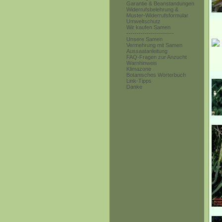
Garantie & Beanstandungen
Widerrufsbelehrung &
Muster-Widerrufsformular
Umweltschutz
Wir kaufen Samen
------------------------
Unsere Samen
Vermehrung mit Samen
Aussaatanleitung
FAQ-Fragen zur Anzucht
Warnhinweis
Klimazone
Botanisches Wörterbuch
Link-Tipps
Danke