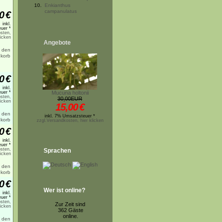
10.
Enkianthus
campanulatus
0
€
inkl.
uer *
sten,
licken
Angebote
0
€
inkl.
uer *
Mucuna holtonii
sten,
30,00EUR
licken
15,00
€
inkl. 7% Umsatzsteuer *
zzgl.Versandkosten, hier klicken
0
€
inkl.
uer *
sten,
Sprachen
licken
0
€
Wer ist online?
inkl.
uer *
sten,
Zur Zeit sind
licken
362 Gäste
online.