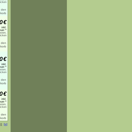
licken
0
€
inkl.
uer *
sten,
licken
0
€
inkl.
uer *
sten,
licken
0
€
inkl.
uer *
sten,
licken
8
[»]