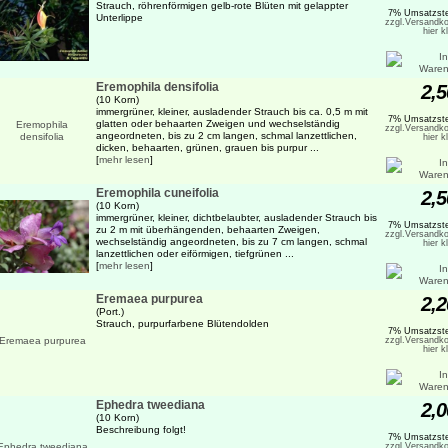
Strauch, röhrenförmigen gelb-rote Blüten mit gelappter
7% Umsatzste
Unterlippe
zzgl.Versandko
hier k
Eremophila densifolia
2,5
(10 Korn)
immergrüner, kleiner, ausladender Strauch bis ca. 0,5 m mit
7% Umsatzste
glatten oder behaarten Zweigen und wechselständig
zzgl.Versandko
angeordneten, bis zu 2 cm langen, schmal lanzettlichen,
hier k
dicken, behaarten, grünen, grauen bis purpur ...
[
mehr lesen
]
Eremophila cuneifolia
2,5
(10 Korn)
immergrüner, kleiner, dichtbelaubter, ausladender Strauch bis
7% Umsatzste
zu 2 m mit überhängenden, behaarten Zweigen,
zzgl.Versandko
wechselständig angeordneten, bis zu 7 cm langen, schmal
hier k
lanzettlichen oder eiförmigen, tiefgrünen ...
[
mehr lesen
]
Eremaea purpurea
2,2
(Port.)
Strauch, purpurfarbene Blütendolden
7% Umsatzste
zzgl.Versandko
hier k
Ephedra tweediana
2,0
(10 Korn)
Beschreibung folgt!
7% Umsatzste
zzgl.Versandko