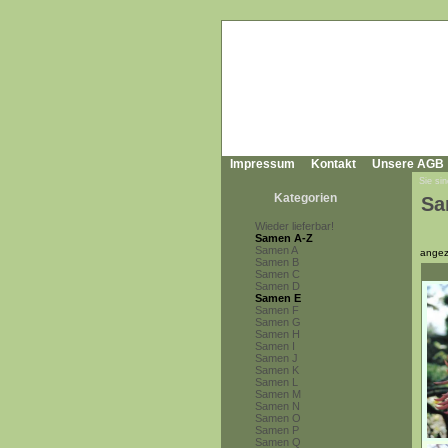
Impressum
Kontakt
Unsere AGB
Sie sin
Kategorien
Sa
Wieder lieferbar!
Samen A-Z
Samen A
angez
Samen B
Samen C
Samen D
Samen E
Samen F
Samen G
Samen H
Samen I
Samen J
Samen K
Samen L
Samen M
Samen N
Samen O
Samen P
Samen Q