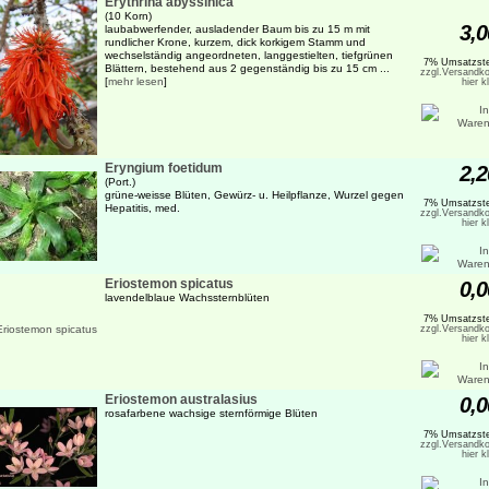
Erythrina abyssinica
(10 Korn)
3,0
laubabwerfender, ausladender Baum bis zu 15 m mit
rundlicher Krone, kurzem, dick korkigem Stamm und
wechselständig angeordneten, langgestielten, tiefgrünen
7% Umsatzste
Blättern, bestehend aus 2 gegenständig bis zu 15 cm ...
zzgl.Versandko
[
mehr lesen
]
hier k
Eryngium foetidum
2,2
(Port.)
grüne-weisse Blüten, Gewürz- u. Heilpflanze, Wurzel gegen
7% Umsatzste
Hepatitis, med.
zzgl.Versandko
hier k
Eriostemon spicatus
0,0
lavendelblaue Wachssternblüten
7% Umsatzste
zzgl.Versandko
hier k
Eriostemon australasius
0,0
rosafarbene wachsige sternförmige Blüten
7% Umsatzste
zzgl.Versandko
hier k