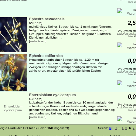
hier k
Ephedra nevadensis
2,5
(20 Korn)
mehrjähriger, kleiner, Strauch bis ca. 1 m mit rutenförmigen,
hellgrünen bis bläulich-grünen Zweigen und wenigen, zu
7% Umsatzste
Schuppen zurückgebildeten, kleinen, tiefgrünen Blättchen.
zzgl.Versandko
hier k
Die kleinen zierlichen ...
[
mehr lesen
]
Ephedra californica
0,0
immergrüner aufrechter Strauch bis ca. 1,20 m mit
wechselständig oder quirligen gelbgrünen besenförmigen
Zweigen und winzigen schuppenartigen Blättern mit
7% Umsatzste
zahlreichen, endständigen blütenähnlichen Zapfen
zzgl.Versandko
hier k
Enterolobium cyclocarpum
0,0
(10 Korn)
laubabwerfender, hoher Baum bis ca. 30 m mit ausladender,
7% Umsatzste
schirmförmiger Krone und wechselständig angeordneten,
zzgl.Versandko
gefiederten Blättern, bestehend aus wiederum gegenständig
hier k
angeordneten, kleinen, tiefgrünen Blättchen und ...
[
mehr lesen
]
eigte Produkte:
101
bis
120
(von
150
insgesamt)
Seiten:
[«]
1
...
4
5
6
7