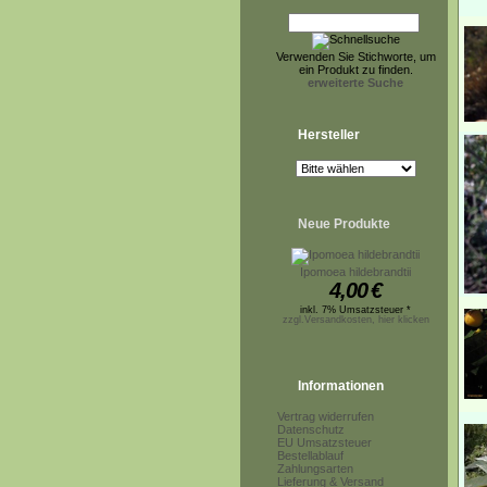
Verwenden Sie Stichworte, um
ein Produkt zu finden.
erweiterte Suche
Hersteller
Neue Produkte
Ipomoea hildebrandtii
4,00
€
inkl. 7% Umsatzsteuer *
zzgl.Versandkosten, hier klicken
Informationen
Vertrag widerrufen
Datenschutz
EU Umsatzsteuer
Bestellablauf
Zahlungsarten
Lieferung & Versand