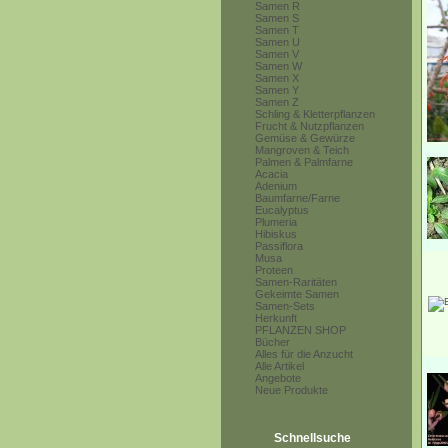
Samen R
Samen S
Samen T
Samen U
Samen V
Samen W
Samen X
Samen Y
Samen Z
Schling & Kletterpflanzen
Frucht & Nutzpflanzen
Gemüse & Gewürze
Mangroven & Teich
Palmen & Palmfarne
Acacia
Adenium
Baumfarne/Farne
Eucalyptus
Plumeria
Hibiskus
Passiflora
Musa
Proteen
Samen-Raritäten
Gekeimte Samen
Samen-Sets
Herkunft
PFLANZEN SHOP
Bücher
Alles für die Anzucht
Alle Artikel
Angebote
Neue Produkte
Schnellsuche