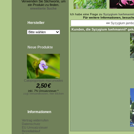
Verwenden Sie Stichworte, um
ein Produkt zu finden.
erweiterte Suche
Ich habe eine Frage zu
Syzygium luehmanni
Für weitere Informationen, besuch
Hersteller
««
Syzygium jamb
Kunden, die
Syzygium luehmannii*
geka
Neue Produkte
Calopogonium mucunoides
2,50
€
inkl. 7% Umsatzsteuer *
zzgl.Versandkosten, hier klicken
Informationen
Vertrag widerrufen
Datenschutz
EU Umsatzsteuer
Bestellablauf