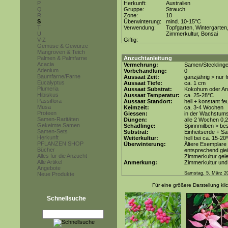
P
Herkunft:
Australien
Q
Gruppe:
Strauch
R
Zone:
10
S
Überwinterung:
mind. 10-15°C
T
Verwendung:
Topfgarten, Wintergarten
U
Zimmerkultur, Bonsai
V-Z
Giftig:
Gemüse & Gewürze
Mangroven & Teich
Palmen & Palmfarne
Anzuchtanleitung
Acacia
Vermehrung:
Samen/Steckling
Adenium
Vorbehandlung:
0
Baumfarne/Farne
Aussaat Zeit:
ganzjährig > nur
Eucalyptus
Aussaat Tiefe:
ca. 1 cm
Plumeria
Aussaat Substrat:
Kokohum oder Anz
Hibiskus
Aussaat Temperatur:
ca. 25-28°C
Passiflora
Aussaat Standort:
hell + konstant fe
Musa
Keimzeit:
ca. 3-4 Wochen
Proteen
Giessen:
in der Wachstum
Samen-Raritäten
Düngen:
alle 2 Wochen 0,
Gekeimte Samen
Schädlinge:
Spinnmilben > be
Samen-Sets
Substrat:
Einheitserde + Sa
Herkunft
Weiterkultur:
hell bei ca. 15-20
PFLANZEN SHOP
Überwinterung:
Ältere Exemplare
Bücher
entsprechend gie
Alles für die Anzucht
Zimmerkultur gele
Alle Artikel
Anmerkung:
Zimmerkultur und
Angebote
Samstag, 5. März 2
Neue Produkte
Für eine größere Darstellung kli
Schnellsuche