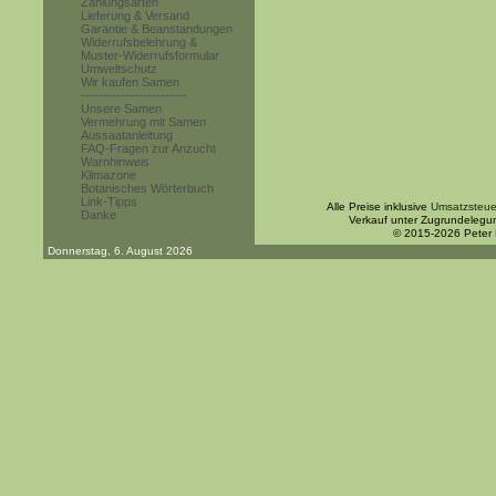
Zahlungsarten
Lieferung & Versand
Garantie & Beanstandungen
Widerrufsbelehrung &
Muster-Widerrufsformular
Umweltschutz
Wir kaufen Samen
------------------------
Unsere Samen
Vermehrung mit Samen
Aussaatanleitung
FAQ-Fragen zur Anzucht
Warnhinweis
Klimazone
Botanisches Wörterbuch
Link-Tipps
Alle Preise inklusive
Umsatzsteue
Danke
Verkauf unter Zugrundelegu
© 2015-2026 Peter
Donnerstag, 6. August 2026