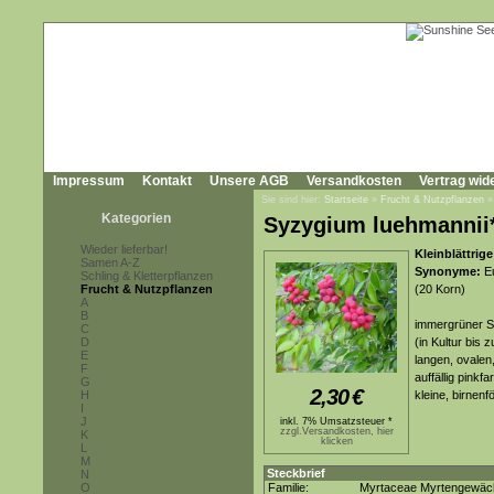
Impressum
Kontakt
Unsere AGB
Versandkosten
Vertrag wid
Sie sind hier:
Startseite
»
Frucht & Nutzpflanzen
Kategorien
Syzygium luehmannii
Wieder lieferbar!
Kleinblättrige 
Samen A-Z
Synonyme:
Eu
Schling & Kletterpflanzen
Frucht & Nutzpflanzen
(20 Korn)
A
B
immergrüner St
C
D
(in Kultur bis
E
langen, ovalen
F
auffällig pink
G
2,30
€
H
kleine, birnen
I
J
inkl. 7% Umsatzsteuer *
zzgl.Versandkosten, hier
K
klicken
L
M
Steckbrief
N
O
Familie:
Myrtaceae Myrtengewäc