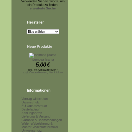
Verwenden Sie Stichworte, um
ein Produkt zu finden.
erweiterte Suche
Hersteller
Neue Produkte
Ipomoea jicama
5,00
€
inkl. 7% Umsatzsteuer *
zzgl.Versandkosten, hier klicken
Informationen
Vertrag widerrufen
Datenschutz
EU Umsatzsteuer
Bestellablauf
Zahlungsarten
Lieferung & Versand
Garantie & Beanstandungen
Widerrufsbelehrung &
Muster-Widerrufsformular
Umweltschutz