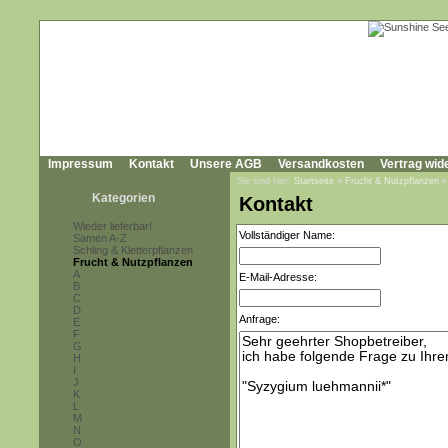
Impressum
Kontakt
Unsere AGB
Versandkosten
Vertrag wid
Sie sind hier:
Startseite
»
Frucht & Nutzpflanzen
Kategorien
Kontakt
Wieder lieferbar!
Vollständiger Name:
Samen A-Z
Schling & Kletterpflanzen
Frucht & Nutzpflanzen
A
E-Mail-Adresse:
B
C
D
Anfrage:
E
F
G
H
I
J
K
L
M
N
O