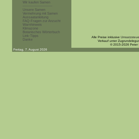
Wir kaufen Samen
------------------------
Unsere Samen
Vermehrung mit Samen
Aussaatanleitung
FAQ-Fragen zur Anzucht
Warnhinweis
Klimazone
Botanisches Wörterbuch
Link-Tipps
Alle Preise inklusive
Umsatzsteue
Danke
Verkauf unter Zugrundelegu
© 2015-2026 Peter
Freitag, 7. August 2026