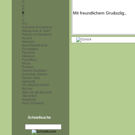
P
Q
R
S
T
U
V-Z
Gemüse & Gewürze
Mangroven & Teich
Palmen & Palmfarne
Acacia
Adenium
Baumfarne/Farne
Eucalyptus
Plumeria
Hibiskus
Passiflora
Musa
Proteen
Samen-Raritäten
Gekeimte Samen
Samen-Sets
Herkunft
PFLANZEN SHOP
Bücher
Alles für die Anzucht
Alle Artikel
Angebote
Neue Produkte
Schnellsuche