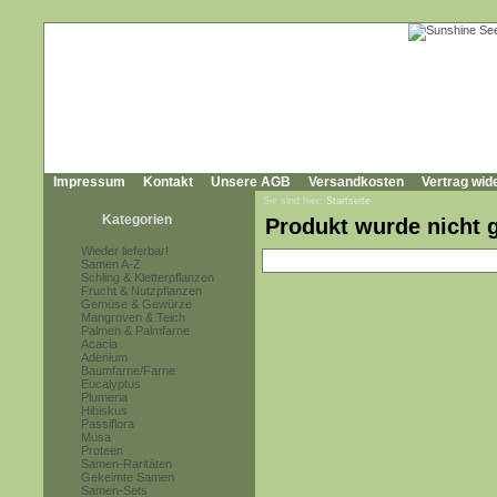
Impressum
Kontakt
Unsere AGB
Versandkosten
Vertrag wid
Sie sind hier:
Startseite
Kategorien
Produkt wurde nicht 
Wieder lieferbar!
Samen A-Z
Schling & Kletterpflanzen
Frucht & Nutzpflanzen
Gemüse & Gewürze
Mangroven & Teich
Palmen & Palmfarne
Acacia
Adenium
Baumfarne/Farne
Eucalyptus
Plumeria
Hibiskus
Passiflora
Musa
Proteen
Samen-Raritäten
Gekeimte Samen
Samen-Sets