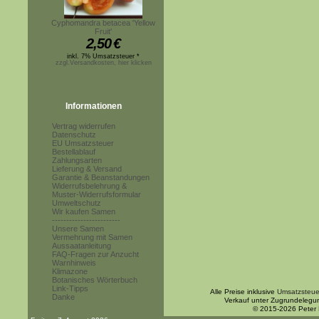
Cyphomandra betacea 'Yellow
Fruit'
2,50
€
inkl. 7% Umsatzsteuer *
zzgl.Versandkosten, hier klicken
Informationen
Vertrag widerrufen
Datenschutz
EU Umsatzsteuer
Bestellablauf
Zahlungsarten
Lieferung & Versand
Garantie & Beanstandungen
Widerrufsbelehrung &
Muster-Widerrufsformular
Umweltschutz
Wir kaufen Samen
------------------------
Unsere Samen
Vermehrung mit Samen
Aussaatanleitung
FAQ-Fragen zur Anzucht
Warnhinweis
Klimazone
Botanisches Wörterbuch
Link-Tipps
Alle Preise inklusive
Umsatzsteue
Danke
Verkauf unter Zugrundelegu
© 2015-2026 Peter