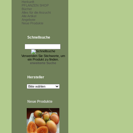
Herkunft
PFLANZEN SHOP
Bücher
Alles für die Anzucht
Alle Artikel
Angebote
Neue Produkte
Schnellsuche
Verwenden Sie Stichworte, um
ein Produkt zu finden.
erweiterte Suche
Hersteller
Neue Produkte