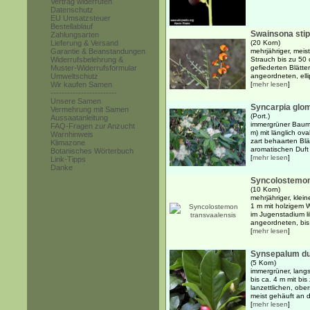
Vertrag widerrufen
Datenschutz
EU Umsatzsteuer
Bestellablauf
Swainsona stip
Zahlungsarten
Lieferung & Versand
(20 Korn)
Garantie & Beanstandungen
mehrjähriger, meis
Widerrufsbelehrung &
Strauch bis zu 50
Muster-Widerrufsformular
gefiederten Blätter
Umweltschutz
angeordneten, elli
Wir kaufen Samen
[
mehr lesen
]
------------------------
Unsere Samen
Syncarpia glom
Vermehrung mit Samen
(Port.)
Aussaatanleitung
immergrüner Baum 
FAQ-Fragen zur Anzucht
m) mit länglich ova
Warnhinweis
zart behaarten Blä
Klimazone
aromatischen Duft 
Botanisches Wörterbuch
[
mehr lesen
]
Link-Tipps
Danke
Syncolostemon
(10 Korn)
mehrjähriger, klei
1 m mit holzigem W
im Jugenstadium l
angeordneten, bis
[
mehr lesen
]
Synsepalum du
(5 Korn)
immergrüner, lang
bis ca. 4 m mit bi
lanzettlichen, ober
meist gehäuft an 
[
mehr lesen
]