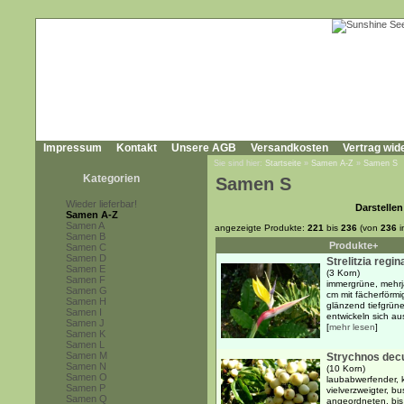
Impressum
Kontakt
Unsere AGB
Versandkosten
Vertrag wid
Sie sind hier:
Startseite
»
Samen A-Z
»
Samen S
Kategorien
Samen S
Wieder lieferbar!
Darstellen
Samen A-Z
Samen A
angezeigte Produkte:
221
bis
236
(von
236
i
Samen B
Produkte+
Samen C
Samen D
Strelitzia regi
Samen E
(3 Korn)
Samen F
immergrüne, mehrj
Samen G
cm mit fächerförmi
Samen H
glänzend tiefgrüne
Samen I
entwickeln sich aus
Samen J
[
mehr lesen
]
Samen K
Samen L
Samen M
Strychnos dec
Samen N
(10 Korn)
Samen O
laubabwerfender, k
Samen P
vielverzweigter, 
Samen Q
angeordneten, bis