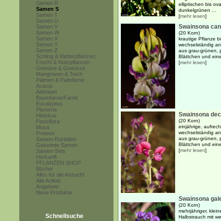
Samen R
elliptischen bis ov
Samen S
dunkelgrünen ...
Samen T
[
mehr lesen
]
Samen U
Swainsona ca
Samen V
Samen W
(20 Korn)
Samen X
krautige Pflanze b
Samen Y
wechselständig ang
Samen Z
aus grau-grünen, p
Schling & Kletterpflanzen
Blättchen und ein
Frucht & Nutzpflanzen
[
mehr lesen
]
Gemüse & Gewürze
Mangroven & Teich
Palmen & Palmfarne
Acacia
Adenium
Baumfarne/Farne
Eucalyptus
Plumeria
Swainsona dec
Hibiskus
(20 Korn)
Passiflora
einjährige, aufrech
Musa
wechselständig ang
Proteen
aus grau-grünen, p
Samen-Raritäten
Blättchen und eine
Gekeimte Samen
[
mehr lesen
]
Samen-Sets
Herkunft
PFLANZEN SHOP
Bücher
Alles für die Anzucht
Alle Artikel
Angebote
Neue Produkte
Swainsona gale
(20 Korn)
mehrjähriger, klei
Schnellsuche
Halbstrauch mit we