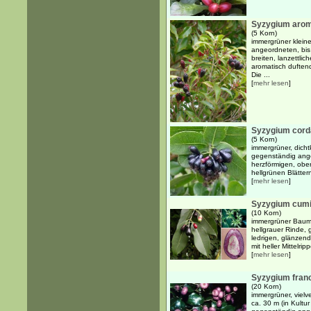
Syzygium aro
(5 Korn)
immergrüner klein
angeordneten, bis
breiten, lanzettlic
aromatisch duftend
Die ...
[
mehr lesen
]
Syzygium cord
(5 Korn)
immergrüner, dicht
gegenständig angeo
herzförmigen, ober
hellgrünen Blättern
[
mehr lesen
]
Syzygium cumi
(10 Korn)
immergrüner Baum b
hellgrauer Rinde, 
ledrigen, glänzend
mit heller Mittelri
[
mehr lesen
]
Syzygium franc
(20 Korn)
immergrüner, viel
ca. 30 m (in Kultu