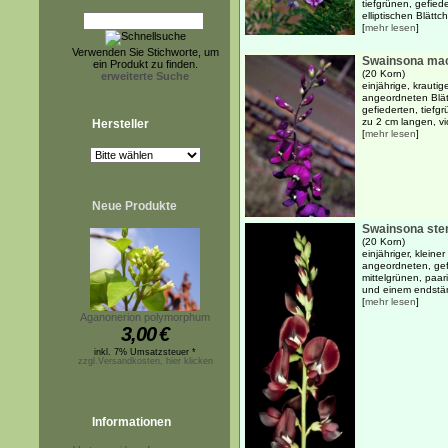
tiefgrünen, gefied
elliptischen Blättch
[
mehr lesen
]
Verwenden Sie Stichworte, um
Swainsona mac
ein Produkt zu finden.
(20 Korn)
erweiterte Suche
einjährige, krauti
angeordneten Blät
gefiederten, tief
zu 2 cm langen, vio
Hersteller
[
mehr lesen
]
Neue Produkte
Swainsona ste
(20 Korn)
einjähriger, kleine
angeordneten, gefi
mittelgrünen, paar
und einem endstän
[
mehr lesen
]
Aganonerion polymorphum
3,00
€
inkl. 7% Umsatzsteuer *
zzgl.Versandkosten, hier klicken
Informationen