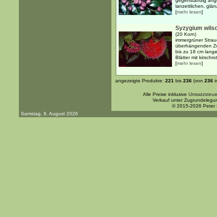
gegenständig ange
lanzettlichen, glän
[
mehr lesen
]
Syzygium wilso
(20 Korn)
immergrüner Strauc
überhängenden Zw
bis zu 18 cm langen
Blätter mit kirschr
[
mehr lesen
]
angezeigte Produkte:
221
bis
236
(von
236
i
Alle Preise inklusive
Umsatzsteue
Verkauf unter Zugrundelegu
© 2015-2026 Peter
Samstag, 8. August 2026