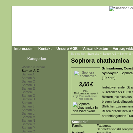
Impressum
Kontakt
Unsere AGB
Versandkosten
Vertrag wid
Sie sind hier:
Startseite
»
Samen A-Z
»
Samen S
Kategorien
Sophora chathamica
Wieder lieferbar!
Schnurbaum, Coast
Samen A-Z
Synonyme:
Sophora 
Samen A
Samen B
(10 Korn)
Samen C
3,00
€
Samen D
laubabwerfender Stra
Samen E
inkl.
Samen F
6, seltener bis zu 20
7% Umsatzsteuer *
Samen G
zzgl.Versandkosten,
Blättern, die sich au
Samen H
hier klicken
breiten, breit ellipti
Samen I
Samen J
Blättchen zusammense
Samen K
Blüten erscheinen in b
Samen L
herabhängenden Traub
Samen M
Samen N
Steckbrief
Samen O
Familie:
Fabaceae
Samen P
Schmetterlingsblütenge
Samen Q
Herkunft:
Australien