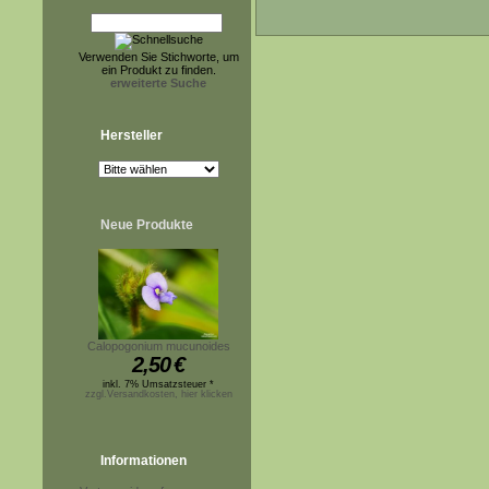
Verwenden Sie Stichworte, um
ein Produkt zu finden.
erweiterte Suche
Hersteller
Neue Produkte
Calopogonium mucunoides
2,50
€
inkl. 7% Umsatzsteuer *
zzgl.Versandkosten, hier klicken
Informationen