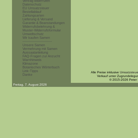
Vertrag widerrufen
Datenschutz
EU Umsatzsteuer
Bestellablauf
Zahlungsarten
Lieferung & Versand
Garantie & Beanstandungen
Widerrufsbelehrung &
Muster-Widerrufsformular
Umweltschutz
Wir kaufen Samen
------------------------
Unsere Samen
Vermehrung mit Samen
Aussaatanleitung
FAQ-Fragen zur Anzucht
Warnhinweis
Klimazone
Botanisches Wörterbuch
Link-Tipps
Alle Preise inklusive
Umsatzsteue
Danke
Verkauf unter Zugrundelegu
© 2015-2026 Peter
Freitag, 7. August 2026