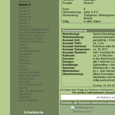
Samen R
Gruppe:
Strauch
Samen S
Samen T
Zone:
9
Samen U
Überwinterung:
mind. 0-5°C
Samen V
Verwendung:
Topfgarten, Wintergarten
Samen W
Bonsai
Samen X
Giftig:
in allen Teilen!
Samen Y
Samen Z
Schling & Kletterpflanzen
Anzuchtanleitung
Frucht & Nutzpflanzen
Vermehrung:
Samen/Steckling
Gemüse & Gewürze
Vorbehandlung:
anritzen/aufrauh
Mangroven & Teich
Aussaat Zeit:
ganzjährig > Frü
Palmen & Palmfarne
Aussaat Tiefe:
ca. 1 cm
Acacia
Aussaat Substrat:
Kokohum oder Anz
Adenium
Aussaat Temperatur:
ca. 22-25°C
Baumfarne/Farne
Aussaat Standort:
hell + konstant fe
Eucalyptus
Keimzeit:
ca. 2-4 Wochen
Plumeria
Giessen:
in der Wachstums
Hibiskus
Düngen:
alle 2 Wochen 0,
Passiflora
Schädlinge:
Spinnmilben > be
Musa
Substrat:
Einheitserde + Sa
Proteen
Weiterkultur:
im 1. Jahr hell be
Samen-Raritäten
Überwinterung:
Ältere Exemplare 
Gekeimte Samen
Abständen und kle
Samen-Sets
völlig austrocknet
Herkunft
PFLANZEN SHOP
Sonntag, 26. Mai 20
Bücher
Ich habe eine Frage zu
Sophora chathamica
Alles für die Anzucht
Für weitere Informationen, besuc
Alle Artikel
Angebote
««
Sophora ari
Neue Produkte
Kunden, die
Sophora chathamica
gekau
Strelitzia juncea
Schnellsuche