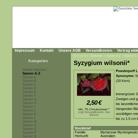
Impressum
Kontakt
Unsere AGB
Versandkosten
Vertrag wid
Sie sind hier:
Startseite
»
Samen A-Z
»
Samen S
Kategorien
Syzygium wilsonii*
Wieder lieferbar!
Powderpuff Lil
Samen A-Z
Synonyme:
Sy
Samen A
Samen B
(20 Korn)
Samen C
Samen D
Samen E
immergrüner S
Samen F
Zweigen und ge
Samen G
2,50
€
Samen H
bis lanzettlich
Samen I
hängenden Blüt
inkl. 7% Umsatzsteuer *
Samen J
zzgl.Versandkosten, hier
unzähligen ro
Samen K
klicken
Samen L
bis zu 1,5 cm 
Samen M
Samen N
Steckbrief
Samen O
Familie:
Myrtaceae Myrtengewäc
Samen P
Herkunft:
Australien
Samen Q