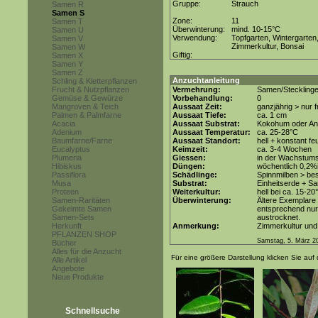
Gruppe:
Strauch
Samen R
Samen S
Zone:
11
Samen T
Überwinterung:
mind. 10-15°C
Samen U
Verwendung:
Topfgarten, Wintergarten
Samen V
Zimmerkultur, Bonsai
Samen W
Giftig:
Samen X
Samen Y
Samen Z
Anzuchtanleitung
Schling & Kletterpflanzen
Frucht & Nutzpflanzen
Vermehrung:
Samen/Steckling
Gemüse & Gewürze
Vorbehandlung:
0
Mangroven & Teich
Aussaat Zeit:
ganzjährig > nur
Palmen & Palmfarne
Aussaat Tiefe:
ca. 1 cm
Acacia
Aussaat Substrat:
Kokohum oder Anz
Adenium
Aussaat Temperatur:
ca. 25-28°C
Baumfarne/Farne
Aussaat Standort:
hell + konstant fe
Eucalyptus
Keimzeit:
ca. 3-4 Wochen
Plumeria
Giessen:
in der Wachstum
Hibiskus
Düngen:
wöchentlich 0,2%
Passiflora
Schädlinge:
Spinnmilben > be
Musa
Substrat:
Einheitserde + Sa
Proteen
Weiterkultur:
hell bei ca. 15-20
Samen-Raritäten
Überwinterung:
Ältere Exemplare
Gekeimte Samen
entsprechend nur 
Samen-Sets
austrocknet.
Herkunft
Anmerkung:
Zimmerkultur und
PFLANZEN SHOP
Samstag, 5. März 2
Bücher
Alles für die Anzucht
Für eine größere Darstellung klicken Sie auf 
Alle Artikel
Angebote
Neue Produkte
Schnellsuche