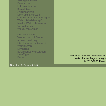
Vertrag widerrufen
Datenschutz
EU Umsatzsteuer
Bestellablauf
Zahlungsarten
Lieferung & Versand
Garantie & Beanstandungen
Widerrufsbelehrung &
Muster-Widerrufsformular
Umweltschutz
Wir kaufen Samen
------------------------
Unsere Samen
Vermehrung mit Samen
Aussaatanleitung
FAQ-Fragen zur Anzucht
Warnhinweis
Klimazone
Botanisches Wörterbuch
Link-Tipps
Alle Preise inklusive
Umsatzsteue
Danke
Verkauf unter Zugrundelegu
© 2015-2026 Peter
Sonntag, 9. August 2026