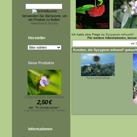
Verwenden Sie Stichworte, um
ein Produkt zu finden.
erweiterte Suche
Ich habe eine Frage zu
Syzygium wilsonii*
Hersteller
Für weitere Informationen, besu
««
S
Kunden, die
Syzygium wilsonii*
gekauft
Neue Produkte
Yucca periculosa
Calopogonium mucunoides
2,50
€
inkl. 7% Umsatzsteuer *
zzgl.Versandkosten, hier klicken
Informationen