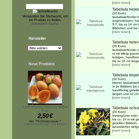
[
mehr lesen
]
Tabebuia hepta
(10 Korn)
Verwenden Sie Stichworte, um
laubabwerfender h
ein Produkt zu finden.
angeordneten, han
erweiterte Suche
5-7, bis zu 14 cm 
Blättchen und bis 
[
mehr lesen
]
Hersteller
Tabebuia heter
(20 Korn)
laubabwerfender o
m mit silbrig grau
ledrigen, handförm
bis zu 16 cm langen
Neue Produkte
[
mehr lesen
]
Tabebuia impet
(20 Korn)
kleiner, laubabwer
m (in Wäldern bis
handförmig geteilt
langen und 10 cm b
[
mehr lesen
]
Cyphomandra betacea 'Yellow
Tabebuia ochr
Fruit'
(20 Korn)
2,50
€
immergrüner oder
bis ca. 14 m mit 
inkl. 7% Umsatzsteuer *
geteilten Blättern,
zzgl.Versandkosten, hier klicken
lanzettlichen tiefg
[
mehr lesen
]