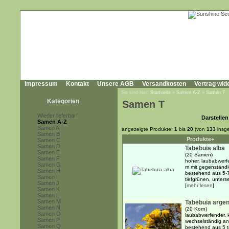
Impressum
Kontakt
Unsere AGB
Versandkosten
Vertrag wid
Sie sind hier:
Startseite
»
Samen A-Z
»
Samen T
Kategorien
Samen T
Wieder lieferbar!
Darstellen
Samen A-Z
Samen A
angezeigte Produkte:
1
bis
20
(von
133
insg
Samen B
Produkte+
Samen C
Samen D
Tabebuia alba
Samen E
(20 Samen)
Samen F
hoher, laubabwerf
Samen G
m mit gegenständig
Samen H
bestehend aus 5-7
Samen I
tiefgrünen, unterseit
Samen J
[
mehr lesen
]
Samen K
Samen L
Samen M
Tabebuia argen
Samen N
(20 Korn)
Samen O
laubabwerfender, k
Samen P
wechselständig an
Samen Q
bestehend aus 5 t