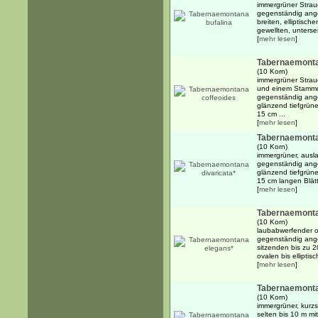
immergrüner Strauc
gegenständig ange
breiten, elliptisch
gewellten, unterseit
[
mehr lesen
]
Tabernaemonta
(10 Korn)
immergrüner Strau
und einem Stammd
gegenständig ange
glänzend tiefgrünen
15 cm ...
[
mehr lesen
]
Tabernaemonta
(10 Korn)
immergrüner, ausla
gegenständig ange
glänzend tiefgrünen
15 cm langen Blätt
[
mehr lesen
]
Tabernaemonta
(10 Korn)
laubabwerfender o
gegenständig ang
sitzenden bis zu 2
ovalen bis elliptis
[
mehr lesen
]
Tabernaemontan
(10 Korn)
immergrüner, kurz
selten bis 10 m mi