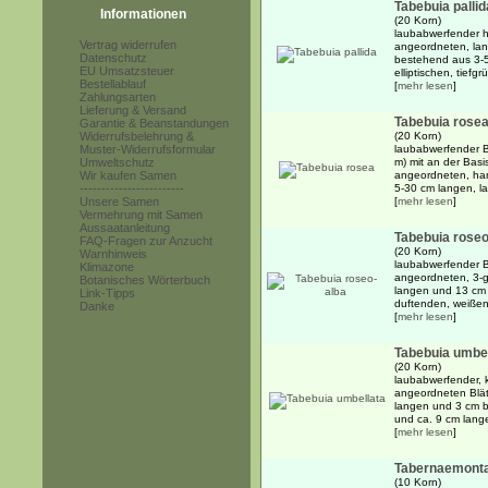
Tabebuia pallid
Informationen
(20 Korn)
laubabwerfender h
Vertrag widerrufen
angeordneten, lang
Datenschutz
bestehend aus 3-5
EU Umsatzsteuer
elliptischen, tiefg
Bestellablauf
[
mehr lesen
]
Zahlungsarten
Lieferung & Versand
Tabebuia rose
Garantie & Beanstandungen
Widerrufsbelehrung &
(20 Korn)
Muster-Widerrufsformular
laubabwerfender Ba
Umweltschutz
m) mit an der Bas
Wir kaufen Samen
angeordneten, han
------------------------
5-30 cm langen, lan
Unsere Samen
[
mehr lesen
]
Vermehrung mit Samen
Aussaatanleitung
Tabebuia roseo
FAQ-Fragen zur Anzucht
(20 Korn)
Warnhinweis
laubabwerfender B
Klimazone
angeordneten, 3-g
Botanisches Wörterbuch
langen und 13 cm b
Link-Tipps
duftenden, weißen, 
Danke
[
mehr lesen
]
Tabebuia umbel
(20 Korn)
laubabwerfender, 
angeordneten Blät
langen und 3 cm br
und ca. 9 cm lange
[
mehr lesen
]
Tabernaemonta
(10 Korn)