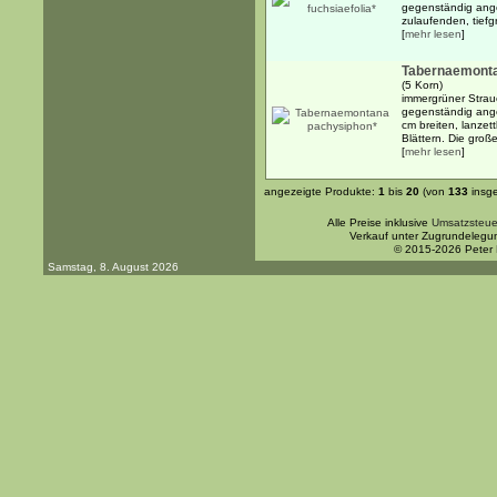
gegenständig ange
zulaufenden, tiefg
[
mehr lesen
]
Tabernaemonta
(5 Korn)
immergrüner Strau
gegenständig ange
cm breiten, lanzet
Blättern. Die groß
[
mehr lesen
]
angezeigte Produkte:
1
bis
20
(von
133
insg
Alle Preise inklusive
Umsatzsteue
Verkauf unter Zugrundelegu
© 2015-2026 Peter
Samstag, 8. August 2026