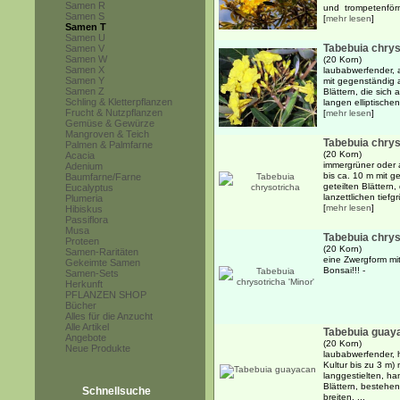
Samen R
und trompetenförm
Samen S
[
mehr lesen
]
Samen T
Samen U
Tabebuia chry
Samen V
Samen W
(20 Korn)
Samen X
laubabwerfender, 
Samen Y
mit gegenständig 
Samen Z
Blättern, die sich 
Schling & Kletterpflanzen
langen elliptischen
Frucht & Nutzpflanzen
[
mehr lesen
]
Gemüse & Gewürze
Mangroven & Teich
Tabebuia chrys
Palmen & Palmfarne
(20 Korn)
Acacia
immergrüner oder
Adenium
bis ca. 10 m mit 
Baumfarne/Farne
geteilten Blättern,
Eucalyptus
lanzettlichen tiefg
Plumeria
[
mehr lesen
]
Hibiskus
Passiflora
Musa
Tabebuia chrys
Proteen
(20 Korn)
Samen-Raritäten
eine Zwergform mit
Gekeimte Samen
Bonsai!!! -
Samen-Sets
Herkunft
PFLANZEN SHOP
Bücher
Alles für die Anzucht
Alle Artikel
Tabebuia guay
Angebote
(20 Korn)
Neue Produkte
laubabwerfender, 
Kultur bis zu 3 m
langgestielten, ha
Blättern, bestehe
Schnellsuche
breiten, ...