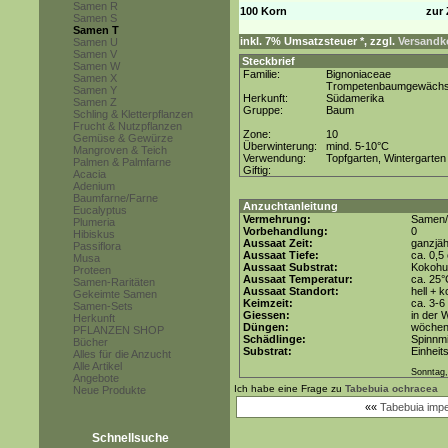
Samen R
100 Korn
zur 
Samen S
Samen T
inkl. 7% Umsatzsteuer *, zzgl.
Versandko
Samen U
Samen V
Steckbrief
Samen W
Familie:
Bignoniaceae
Samen X
Trompetenbaumgewäch
Samen Y
Herkunft:
Südamerika
Samen Z
Gruppe:
Baum
Schling & Kletterpflanzen
Frucht & Nutzpflanzen
Zone:
10
Gemüse & Gewürze
Überwinterung:
mind. 5-10°C
Mangroven & Teich
Verwendung:
Topfgarten, Wintergarten
Palmen & Palmfarne
Giftig:
Acacia
Adenium
Baumfarne/Farne
Anzuchtanleitung
Eucalyptus
Vermehrung:
Samen/
Plumeria
Vorbehandlung:
0
Hibiskus
Aussaat Zeit:
ganzjäh
Passiflora
Aussaat Tiefe:
ca. 0,5
Musa
Aussaat Substrat:
Kokohum
Proteen
Aussaat Temperatur:
ca. 25°
Samen-Raritäten
Aussaat Standort:
hell + 
Gekeimte Samen
Keimzeit:
ca. 3-6
Samen-Sets
Giessen:
in der 
Herkunft
Düngen:
wöchent
PFLANZEN SHOP
Schädlinge:
Spinnmi
Bücher
Substrat:
Einheit
Alles für die Anzucht
Alle Artikel
Sonntag,
Angebote
Ich habe eine Frage zu
Tabebuia ochracea
Neue Produkte
««
Tabebuia impe
Schnellsuche