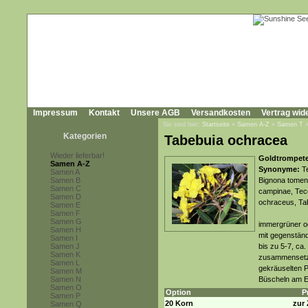
Impressum
Kontakt
Unsere AGB
Versandkosten
Vertrag wid
Sie sind hier:
Startseite
»
Samen A-Z
»
Samen T
Kategorien
Tabebuia ochracea
Wieder lieferbar!
Goldtrompete
Samen A-Z
Synonyme:
Te
Samen A
Samen B
Bignona tomen
Samen C
campinae, Tec
Samen D
ochraceus, Ta
Samen E
Samen F
Samen G
immergrüner o
Samen H
mit gegenständ
Samen I
Samen J
bis zu 5-7, ca.
Samen K
zusammensetzen
Samen L
gekräuselten P
Samen M
Samen N
Büscheln am E
Samen O
Option
P
Samen P
20 Korn
zur 
Samen Q