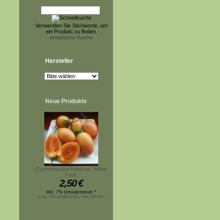
Verwenden Sie Stichworte, um
ein Produkt zu finden.
erweiterte Suche
Hersteller
Neue Produkte
Cyphomandra betacea 'Yellow
Fruit'
2,50
€
inkl. 7% Umsatzsteuer *
zzgl.Versandkosten, hier klicken