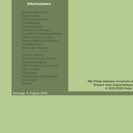
Informationen
Vertrag widerrufen
Datenschutz
EU Umsatzsteuer
Bestellablauf
Zahlungsarten
Lieferung & Versand
Garantie & Beanstandungen
Widerrufsbelehrung &
Muster-Widerrufsformular
Umweltschutz
Wir kaufen Samen
------------------------
Unsere Samen
Vermehrung mit Samen
Aussaatanleitung
FAQ-Fragen zur Anzucht
Warnhinweis
Klimazone
Botanisches Wörterbuch
Link-Tipps
Alle Preise inklusive
Umsatzsteue
Danke
Verkauf unter Zugrundelegu
© 2015-2026 Peter
Sonntag, 9. August 2026