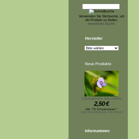
Verwenden Sie Stichworte, um
ein Produkt zu finden.
erweiterte Suche
Hersteller
Neue Produkte
Calopogonium mucunoides
2,50
€
inkl. 7% Umsatzsteuer *
zzgl.Versandkosten, hier klicken
Informationen