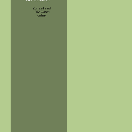
Wer ist online?
Zur Zeit sind
252 Gäste
online.