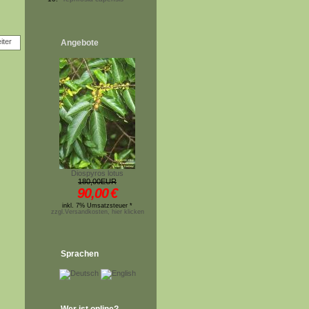
Angebote
Diospyros lotus
180,00EUR
90,00
€
inkl. 7% Umsatzsteuer *
zzgl.Versandkosten, hier klicken
Sprachen