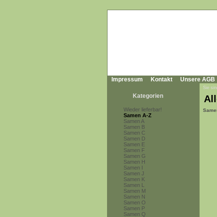
Impressum
Kontakt
Unsere AGB
Sie sin
Kategorien
All
Wieder lieferbar!
Same
Samen A-Z
Samen A
Samen B
Samen C
Samen D
Samen E
Samen F
Samen G
Samen H
Samen I
Samen J
Samen K
Samen L
Samen M
Samen N
Samen O
Samen P
Samen Q