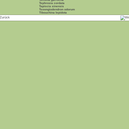
Tephrosia cordata
Tapiscia sinensis
Tsoongiodendron odorum
Tibouchina lepidota