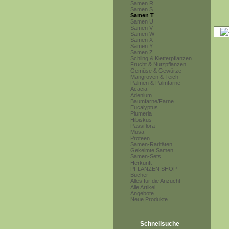
Samen R
Samen S
Samen T
Samen U
Samen V
Samen W
Samen X
Samen Y
Samen Z
Schling & Kletterpflanzen
Frucht & Nutzpflanzen
Gemüse & Gewürze
Mangroven & Teich
Palmen & Palmfarne
Acacia
Adenium
Baumfarne/Farne
Eucalyptus
Plumeria
Hibiskus
Passiflora
Musa
Proteen
Samen-Raritäten
Gekeimte Samen
Samen-Sets
Herkunft
PFLANZEN SHOP
Bücher
Alles für die Anzucht
Alle Artikel
Angebote
Neue Produkte
Schnellsuche