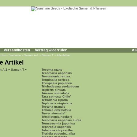
Versandkosten
Vertrag widerrufen
All
d hier:
Startseite
»
Samen A-Z
»
Samen T
»
Alle Artikel
e Artikel
n A-Z
»
Samen T
»
Tecoma stans
Tecomaria capensis
Templetonia retusa
Terminalia sericea
Thespesia populnea
Trichodesma zeylanicum
Tripteris sinuata
Turraea obtusifolia
Tara spinosa 'Chile'
Tetradenia riparia
Tephrosia virginiana
Tectona grandis
Tithonia diversifolia
Toona sinensis*
Templetonia hookeri
Tecomaria capensis aurea
Ternstroemia japonica
Tephrosia capensis
Tabebuia chrysantha
Tigridia pavonina alba
Tecoma garrocha