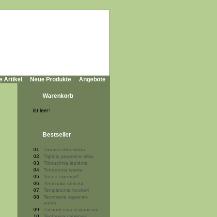
e Artikel
Neue Produkte
Angebote
Warenkorb
ist leer!
Bestseller
01.
Turraea obtusifolia
02.
Tigridia pavonina alba
03.
Tibouchina lepidota
04.
Tetradenia riparia
05.
Toona sinensis*
06.
Terminalia sericea
07.
Templetonia hookeri
08.
Tecomaria capensis
aurea
09.
Trichodesma zeylanicum
10.
Tephrosia capensis