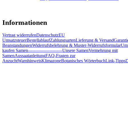
Informationen
Vertrag widerrufen
Datenschutz
EU
Umsatzsteuer
Bestellablauf
Zahlungsarten
Lieferung & Versand
Garanti
Beanstandungen
Widerrufsbelehrung & Muster-Widerrufsformular
Umw
kaufen Samen
------------------------
Unsere Samen
Vermehrung mit
Samen
Aussaatanleitung
FAQ-Fragen zur
Anzucht
Warnhinweis
Klimazone
Botanisches Wörterbuch
Link-Tipps
D