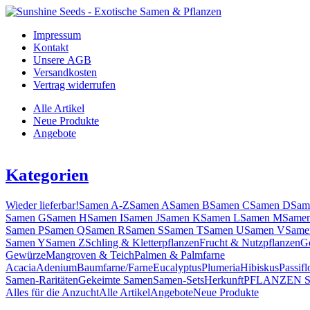
Impressum
Kontakt
Unsere AGB
Versandkosten
Vertrag widerrufen
Alle Artikel
Neue Produkte
Angebote
Kategorien
Wieder lieferbar!
Samen A-Z
Samen A
Samen B
Samen C
Samen D
Sam
Samen G
Samen H
Samen I
Samen J
Samen K
Samen L
Samen M
Same
Samen P
Samen Q
Samen R
Samen S
Samen T
Samen U
Samen V
Same
Samen Y
Samen Z
Schling & Kletterpflanzen
Frucht & Nutzpflanzen
G
Gewürze
Mangroven & Teich
Palmen & Palmfarne
Acacia
Adenium
Baumfarne/Farne
Eucalyptus
Plumeria
Hibiskus
Passifl
Samen-Raritäten
Gekeimte Samen
Samen-Sets
Herkunft
PFLANZEN 
Alles für die Anzucht
Alle Artikel
Angebote
Neue Produkte