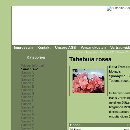
Impressum
Kontakt
Unsere AGB
Versandkosten
Vertrag wid
Sie sind hier:
Startseite
»
Samen A-Z
»
Samen T
Kategorien
Tabebuia rosea
Wieder lieferbar!
Rosa Trompet
Samen A-Z
Morada
Samen A
Samen B
Synonyme:
Bi
Samen C
Tecoma rosea 
Samen D
Samen E
Samen F
laubabwerfende
Samen G
Samen H
Basis verdick
Samen I
geteilten Blätt
Samen J
tiefgrünen Blä
Samen K
Samen L
tiefrosafarben
Samen M
endständigen 
Samen N
Samen O
Samen P
Option
P
Samen Q
20 Korn
zur 