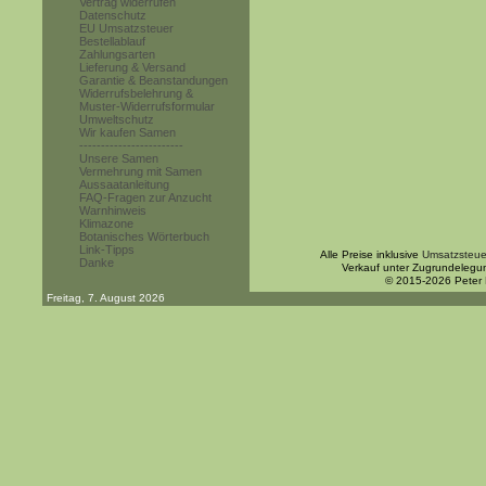
Vertrag widerrufen
Datenschutz
EU Umsatzsteuer
Bestellablauf
Zahlungsarten
Lieferung & Versand
Garantie & Beanstandungen
Widerrufsbelehrung &
Muster-Widerrufsformular
Umweltschutz
Wir kaufen Samen
------------------------
Unsere Samen
Vermehrung mit Samen
Aussaatanleitung
FAQ-Fragen zur Anzucht
Warnhinweis
Klimazone
Botanisches Wörterbuch
Link-Tipps
Alle Preise inklusive
Umsatzsteue
Danke
Verkauf unter Zugrundelegu
© 2015-2026 Peter
Freitag, 7. August 2026