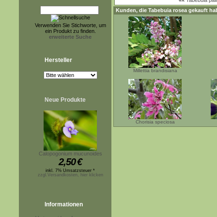
««
Tabebuia pall
Kunden, die
Tabebuia rosea
gekauft ha
Verwenden Sie Stichworte, um
ein Produkt zu finden.
erweiterte Suche
Hersteller
Millettia brandisiana
Neue Produkte
Chorisia speciosa
Calopogonium mucunoides
2,50
€
inkl. 7% Umsatzsteuer *
zzgl.Versandkosten, hier klicken
Informationen