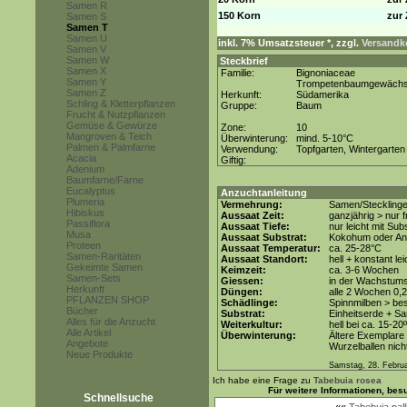
Samen R
150 Korn
zur 
Samen S
Samen T
Samen U
inkl. 7% Umsatzsteuer *, zzgl.
Versandko
Samen V
Samen W
Steckbrief
Samen X
Familie:
Bignoniaceae
Samen Y
Trompetenbaumgewäch
Samen Z
Herkunft:
Südamerika
Schling & Kletterpflanzen
Gruppe:
Baum
Frucht & Nutzpflanzen
Gemüse & Gewürze
Zone:
10
Mangroven & Teich
Überwinterung:
mind. 5-10°C
Palmen & Palmfarne
Verwendung:
Topfgarten, Wintergarten
Acacia
Giftig:
Adenium
Baumfarne/Farne
Eucalyptus
Anzuchtanleitung
Plumeria
Vermehrung:
Samen/Steckling
Hibiskus
Aussaat Zeit:
ganzjährig > nur
Passiflora
Aussaat Tiefe:
nur leicht mit Su
Musa
Aussaat Substrat:
Kokohum oder Anz
Proteen
Aussaat Temperatur:
ca. 25-28°C
Samen-Raritäten
Aussaat Standort:
hell + konstant le
Gekeimte Samen
Keimzeit:
ca. 3-6 Wochen
Samen-Sets
Giessen:
in der Wachstum
Herkunft
Düngen:
alle 2 Wochen 0,
PFLANZEN SHOP
Schädlinge:
Spinnmilben > be
Bücher
Substrat:
Einheitserde + Sa
Alles für die Anzucht
Weiterkultur:
hell bei ca. 15-20
Alle Artikel
Überwinterung:
Ältere Exemplare 
Angebote
Wurzelballen nicht
Neue Produkte
Samstag, 28. Febru
Ich habe eine Frage zu
Tabebuia rosea
Für weitere Informationen, be
Schnellsuche