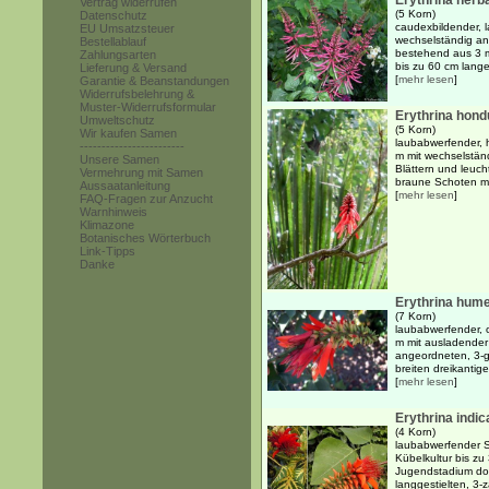
Erythrina herba
Vertrag widerrufen
(5 Korn)
Datenschutz
caudexbildender, 
EU Umsatzsteuer
wechselständig an
Bestellablauf
bestehend aus 3 mi
Zahlungsarten
bis zu 60 cm lange
Lieferung & Versand
[
mehr lesen
]
Garantie & Beanstandungen
Widerrufsbelehrung &
Muster-Widerrufsformular
Erythrina hond
Umweltschutz
(5 Korn)
Wir kaufen Samen
laubabwerfender, 
------------------------
m mit wechselstän
Unsere Samen
Blättern und leuch
Vermehrung mit Samen
braune Schoten mit
Aussaatanleitung
[
mehr lesen
]
FAQ-Fragen zur Anzucht
Warnhinweis
Klimazone
Botanisches Wörterbuch
Link-Tipps
Danke
Erythrina hum
(7 Korn)
laubabwerfender, 
m mit ausladender
angeordneten, 3-g
breiten dreikantige
[
mehr lesen
]
Erythrina indica
(4 Korn)
laubabwerfender S
Kübelkultur bis z
Jugendstadium dor
langgestielten, 3-