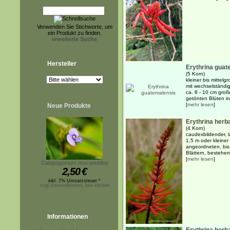
Verwenden Sie Stichworte, um
ein Produkt zu finden.
erweiterte Suche
Hersteller
Erythrina guat
(5 Korn)
kleiner bis mittel
mit wechselständi
ca. 8 - 10 cm groß
getönten Blüten in
[
mehr lesen
]
Neue Produkte
Erythrina herb
(4 Korn)
caudexbildender, l
1,5 m oder kleiner
angeordneten, bis
Blättern, bestehen
[
mehr lesen
]
Calopogonium mucunoides
2,50
€
inkl. 7% Umsatzsteuer *
zzgl.Versandkosten, hier klicken
Informationen