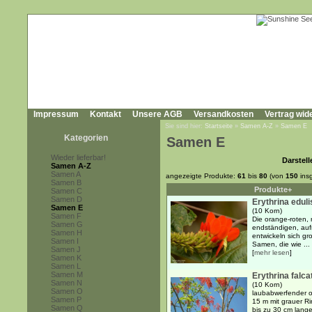
Impressum
Kontakt
Unsere AGB
Versandkosten
Vertrag wid
Sie sind hier:
Startseite
»
Samen A-Z
»
Samen E
Kategorien
Samen E
Wieder lieferbar!
Darstell
Samen A-Z
Samen A
angezeigte Produkte:
61
bis
80
(von
150
ins
Samen B
Produkte+
Samen C
Samen D
Erythrina eduli
Samen E
(10 Korn)
Samen F
Die orange-roten, 
Samen G
endständigen, auf
Samen H
entwickeln sich gr
Samen I
Samen, die wie ...
Samen J
[
mehr lesen
]
Samen K
Samen L
Samen M
Erythrina falca
Samen N
(10 Korn)
Samen O
laubabwerfender o
Samen P
15 m mit grauer R
Samen Q
bis zu 30 cm lange