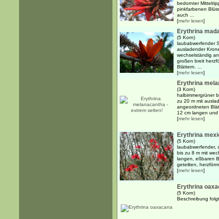
bedornter Mittelr
pinkfarbenen Blüt
auch ...
[
mehr lesen
]
Erythrina mad
(5 Korn)
laubabwerfender S
ausladender Kron
wechselständig an
großen breit herzf
Blättern. ...
[
mehr lesen
]
Erythrina mela
(3 Korn)
halbimmergrüner b
zu 20 m mit ausla
angeordneten Blätt
12 cm langen und 9
[
mehr lesen
]
Erythrina mex
(5 Korn)
laubabwerfender, 
bis zu 8 m mit we
langen, eßbaren Bl
geteilten, herzförm
[
mehr lesen
]
Erythrina oax
(5 Korn)
Beschreibung folgt.