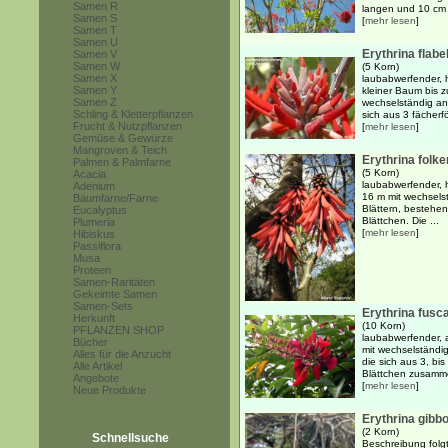
Samen R
langen und 10 cm b
Samen S
[
mehr lesen
]
Samen T
Samen U
Erythrina flabe
Samen V
Samen W
(5 Korn)
Samen X
laubabwerfender, h
Samen Y
kleiner Baum bis 
Samen Z
wechselständig ang
Schling & Kletterpflanzen
sich aus 3 fächerf
Frucht & Nutzpflanzen
[
mehr lesen
]
Gemüse & Gewürze
Mangroven & Teich
Erythrina folker
Palmen & Palmfarne
(5 Korn)
Acacia
laubabwerfender, 
Adenium
16 m mit wechsels
Baumfarne/Farne
Blättern, bestehen
Eucalyptus
Blättchen. Die ...
Plumeria
[
mehr lesen
]
Hibiskus
Passiflora
Musa
Proteen
Samen-Raritäten
Gekeimte Samen
Samen-Sets
Erythrina fusc
Herkunft
(10 Korn)
PFLANZEN SHOP
laubabwerfender, 
Bücher
mit wechselständig
Alles für die Anzucht
die sich aus 3, bi
Alle Artikel
Blättchen zusamme
Angebote
[
mehr lesen
]
Neue Produkte
Erythrina gibb
(2 Korn)
Schnellsuche
Beschreibung folgt.