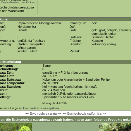
.Versandkosten, hier klicken
kbrief
lie:
Papaveraceae Mohngewächse
Immergrün:
nein
unft:
Nordamerika
Duft:
ppe:
Staude
Blüte:
gelb, gold, hellgelb, zitronen
dunkelgelb, ocker
e:
5
Blütezeit:
Sommer-Herbst
winterung:
entfällt, da frosthart
Früchte:
Kapseln
wendung:
Garten, Topfgarten,
Standort:
vollsonnig-sonnig
Wintergarten
g:
in allen Teilen!
Rarität:
uchtanleitung
mehrung:
Samen
behandlung:
0
aat Zeit:
ganzjährig > Frühjahr bevorzugt
aat Tiefe:
ca. 0,5 cm
aat Substrat:
Kokohum oder Anzuchterde + Sand oder Perlite
saat Temperatur:
ca. 10-20°C
aat Standort:
hell + konstant feucht halten, nicht naß
zeit:
ca. 2-4 Wochen
gen:
monatlich 0,2%ig oder Langzeitdünger
dlinge:
Spinnmilben > besonders unter Glas
Montag, 6. Juli 2009
be eine Frage zu
Eschscholzia caespitosa
««
Erythrophysa alata
««
»»
Eschscholzia californica
»»
en, die
Eschscholzia caespitosa
gekauft haben, haben auch folgende Produkte gekau