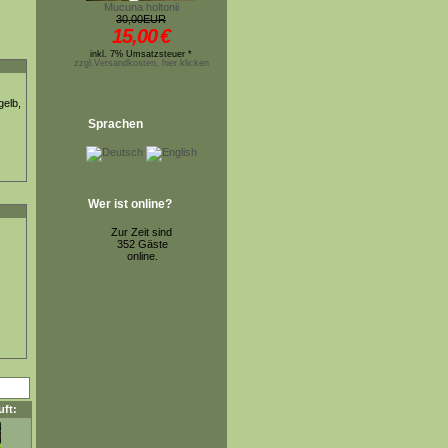
Mucuna holtonii
30,00EUR
15,00
€
inkl. 7% Umsatzsteuer *
zzgl.Versandkosten, hier klicken
gelb,
Sprachen
Wer ist online?
Zur Zeit sind
352 Gäste
online.
ft: