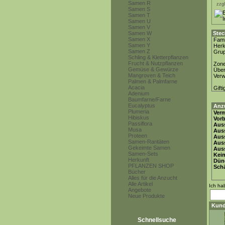
Samen R
zzgl
Samen S
Samen T
Samen U
Samen V
Samen W
Stec
Samen X
Fami
Samen Y
Herk
Samen Z
Gru
Schling & Kletterpflanzen
Frucht & Nutzpflanzen
Zon
Gemüse & Gewürze
Über
Mangroven & Teich
Ver
Palmen & Palmfarne
Acacia
Gifti
Adenium
Baumfarne/Farne
Eucalyptus
Anz
Plumeria
Ver
Hibiskus
Vor
Passiflora
Auss
Musa
Auss
Proteen
Auss
Samen-Raritäten
Aus
Gekeimte Samen
Auss
Samen-Sets
Keim
Herkunft
Dün
PFLANZEN SHOP
Schä
Bücher
Alles für die Anzucht
Alle Artikel
Ich ha
Angebote
Neue Produkte
Kund
Schnellsuche