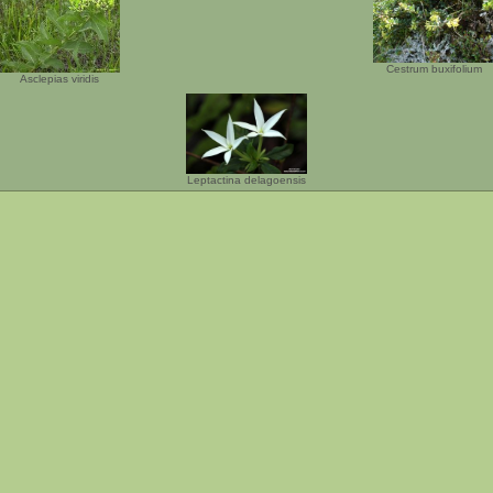
Cestrum buxifolium
Asclepias viridis
Leptactina delagoensis