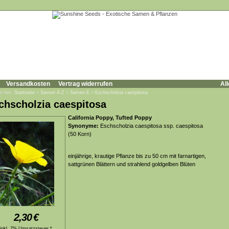
Versandkosten
Vertrag widerrufen
All
d hier:
Startseite
»
Samen A-Z
»
Samen E
»
Eschscholzia caespitosa
chscholzia caespitosa
California Poppy, Tufted Poppy
Synonyme:
Eschscholzia caespitosa ssp. caespitosa
(50 Korn)
einjährige, krautige Pflanze bis zu 50 cm mit farnartigen,
sattgrünen Blättern und strahlend goldgelben Blüten
2,30
€
inkl. 7% Umsatzsteuer *