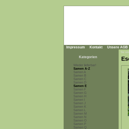
Impressum
Kontakt
Unsere AGB
Sie sin
Kategorien
Es
Wieder lieferbar!
Samen A-Z
Samen A
Samen B
Samen C
Samen D
Samen E
Samen F
Samen G
Samen H
Samen I
Samen J
Samen K
Samen L
Samen M
Samen N
Samen O
Samen P
Samen Q