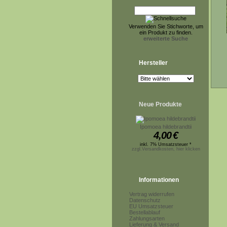
Verwenden Sie Stichworte, um
ein Produkt zu finden.
erweiterte Suche
Hersteller
Neue Produkte
Ipomoea hildebrandtii
4,00
€
inkl. 7% Umsatzsteuer *
zzgl.Versandkosten, hier klicken
Informationen
Vertrag widerrufen
Datenschutz
EU Umsatzsteuer
Bestellablauf
Zahlungsarten
Lieferung & Versand