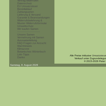
Vertrag widerrufen
Datenschutz
EU Umsatzsteuer
Bestellablauf
Zahlungsarten
Lieferung & Versand
Garantie & Beanstandungen
Widerrufsbelehrung &
Muster-Widerrufsformular
Umweltschutz
Wir kaufen Samen
------------------------
Unsere Samen
Vermehrung mit Samen
Aussaatanleitung
FAQ-Fragen zur Anzucht
Warnhinweis
Klimazone
Botanisches Wörterbuch
Link-Tipps
Alle Preise inklusive
Umsatzsteue
Danke
Verkauf unter Zugrundelegu
© 2015-2026 Peter
Samstag, 8. August 2026