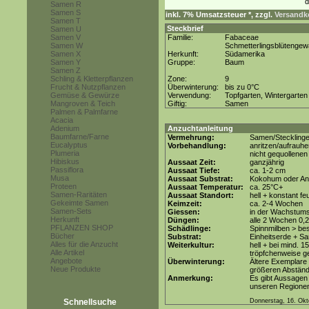
Samen R
Samen S
inkl. 7% Umsatzsteuer *, zzgl.
Versandko
Samen T
Steckbrief
Samen U
Samen V
Familie:
Fabaceae
Samen W
Schmetterlingsblütenge
Samen X
Herkunft:
Südamerika
Samen Y
Gruppe:
Baum
Samen Z
Schling & Kletterpflanzen
Zone:
9
Frucht & Nutzpflanzen
Überwinterung:
bis zu 0°C
Gemüse & Gewürze
Verwendung:
Topfgarten, Wintergarten
Mangroven & Teich
Giftig:
Samen
Palmen & Palmfarne
Acacia
Adenium
Anzuchtanleitung
Baumfarne/Farne
Vermehrung:
Samen/Steckling
Eucalyptus
Vorbehandlung:
anritzen/aufrauhe
Plumeria
nicht gequollene
Hibiskus
Aussaat Zeit:
ganzjährig
Passiflora
Aussaat Tiefe:
ca. 1-2 cm
Musa
Aussaat Substrat:
Kokohum oder Anz
Proteen
Aussaat Temperatur:
ca. 25°C+
Samen-Raritäten
Aussaat Standort:
hell + konstant fe
Gekeimte Samen
Keimzeit:
ca. 2-4 Wochen
Samen-Sets
Giessen:
in der Wachstum
Herkunft
Düngen:
alle 2 Wochen 0,
PFLANZEN SHOP
Schädlinge:
Spinnmilben > be
Bücher
Substrat:
Einheitserde + Sa
Alles für die Anzucht
Weiterkultur:
hell + bei mind. 1
Alle Artikel
tröpfchenweise 
Angebote
Überwinterung:
Ältere Exemplare 
Neue Produkte
größeren Abständ
Anmerkung:
Es gibt Aussagen 
unseren Regionen
Schnellsuche
Donnerstag, 16. Okt