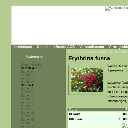
Impressum
Kontakt
Unsere AGB
Versandkosten
Vertrag wid
Sie sind hier:
Startseite
»
Samen A-Z
»
Samen E
Kategorien
Erythrina fusca
Wieder lieferbar!
Gallito, Cora
Samen A-Z
Synonyme:
Er
Samen A
Samen B
Samen C
Samen D
laubabwerfende
Samen E
wechselständig 
Samen F
zu 14 cm lang
Samen G
Samen H
röhrenförmigen
Samen I
endständigen, 
Samen J
Samen K
Samen L
Option
P
Samen M
10 Korn
3,00
Samen N
100 Korn
15,00
Samen O
Samen P
Samen Q