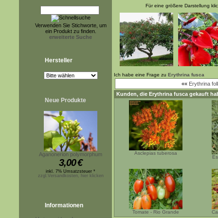
Für eine größere Darstellung kli
Verwenden Sie Stichworte, um
ein Produkt zu finden.
erweiterte Suche
Hersteller
Ich habe eine Frage zu
Erythrina fusca
««
Erythrina fol
Kunden, die
Erythrina fusca
gekauft ha
Neue Produkte
Asclepias tuberosa
Aganonerion polymorphum
Es
3,00
€
inkl. 7% Umsatzsteuer *
zzgl.Versandkosten, hier klicken
Informationen
Tomate - Rio Grande
Ca