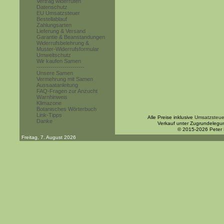
Vertrag widerrufen
Datenschutz
EU Umsatzsteuer
Bestellablauf
Zahlungsarten
Lieferung & Versand
Garantie & Beanstandungen
Widerrufsbelehrung &
Muster-Widerrufsformular
Umweltschutz
Wir kaufen Samen
------------------------
Unsere Samen
Vermehrung mit Samen
Aussaatanleitung
FAQ-Fragen zur Anzucht
Warnhinweis
Klimazone
Botanisches Wörterbuch
Link-Tipps
Alle Preise inklusive
Umsatzsteue
Danke
Verkauf unter Zugrundelegu
© 2015-2026 Peter
Freitag, 7. August 2026