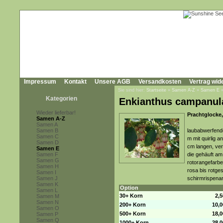
Impressum
Kontakt
Unsere AGB
Versandkosten
Vertrag wid
Sie sind hier:
Startseite
»
Samen A-Z
»
Samen E
Kategorien
Enkianthus campanul
Wieder lieferbar!
Prachtglocke,
Samen A-Z
Samen A
Samen B
laubabwerfende
Samen C
m mit quirlig 
Samen D
cm langen, ver
Samen E
Samen F
die gehäuft am
Samen G
rotorangefarbe
Samen H
rosa bis rotge
Samen I
Samen J
schirmrispena
Samen K
Option
Samen L
30+ Korn
2,
Samen M
Samen N
200+ Korn
10,
Samen O
500+ Korn
18,
Samen P
Samen Q
1000+ Korn
28,