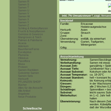
Samen R
Samen S
Samen T
Samen U
Samen V
inkl. 7% Umsatzsteuer *, zzgl.
Versand
Samen W
Samen X
Steckbrief
Samen Y
Familie:
Ericaceae
Samen Z
Heidekrautgewächse
Schling & Kletterpflanzen
Herkunft:
Asien
Frucht & Nutzpflanzen
Gruppe:
Strauch
Gemüse & Gewürze
Zone:
6
Mangroven & Teich
Überwinterung:
entfällt, da winterhart
Palmen & Palmfarne
Verwendung:
Garten, Topfgarten,
Acacia
Wintergarten
Adenium
Giftig:
Baumfarne/Farne
Eucalyptus
Plumeria
Anzuchtanleitung
Hibiskus
Vermehrung:
Samen/Steckling
Passiflora
Vorbehandlung:
Samen mit etwas 
Musa
Aussaat Zeit:
ganzjährig > Spät
Proteen
Aussaat Tiefe:
Lichtkeimer! Nur 
Samen-Raritäten
Aussaat Substrat:
Kokohum oder Anz
Gekeimte Samen
Aussaat Temperatur:
ca. 18-20°C
Samen-Sets
Aussaat Standort:
hell + konstant fe
Herkunft
Keimzeit:
bis Keimung erfol
PFLANZEN SHOP
Giessen:
in der Wachstum
Bücher
Düngen:
alle 2 Wochen 0,
Alles für die Anzucht
Schädlinge:
Spinnmilben > be
Alle Artikel
Substrat:
leicht saures Subs
Angebote
Weiterkultur:
im 1.+2. Jahr hel
Neue Produkte
halten
Überwinterung:
Nach diesem Zeit
werden. Kübelpfla
daß der Wurzelbal
Schnellsuche