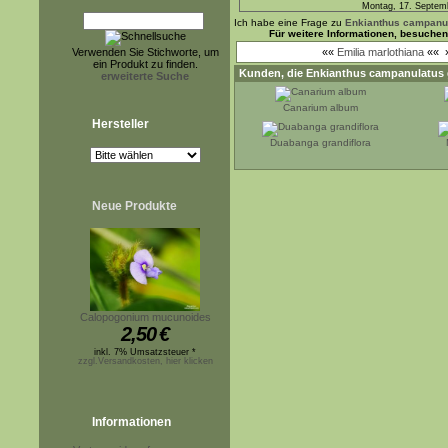
Montag, 17. Septem
Ich habe eine Frage zu
Enkianthus campanu
Für weitere Informationen, besuche
Verwenden Sie Stichworte, um
««
Emilia marlothiana
««
ein Produkt zu finden.
Kunden, die
Enkianthus campanulatus
erweiterte Suche
Canarium album
Hersteller
Duabanga grandiflora
Neue Produkte
Calopogonium mucunoides
2,50
€
inkl. 7% Umsatzsteuer *
zzgl.Versandkosten, hier klicken
Informationen