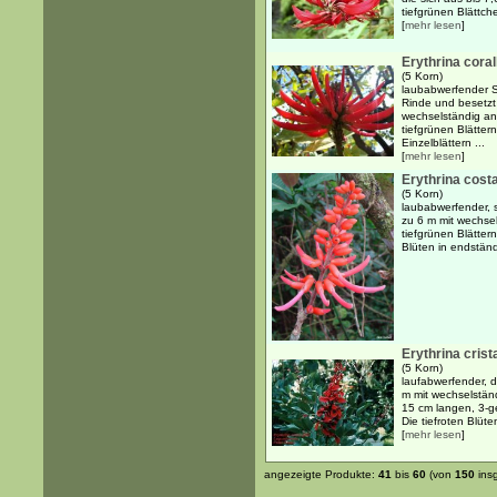
tiefgrünen Blättch
[
mehr lesen
]
Erythrina coral
(5 Korn)
laubabwerfender S
Rinde und besetzt
wechselständig an
tiefgrünen Blätter
Einzelblättern ...
[
mehr lesen
]
Erythrina cost
(5 Korn)
laubabwerfender, s
zu 6 m mit wechsel
tiefgrünen Blätter
Blüten in endstän
Erythrina crista
(5 Korn)
laufabwerfender, d
m mit wechselständ
15 cm langen, 3-ge
Die tiefroten Blüte
[
mehr lesen
]
angezeigte Produkte:
41
bis
60
(von
150
ins