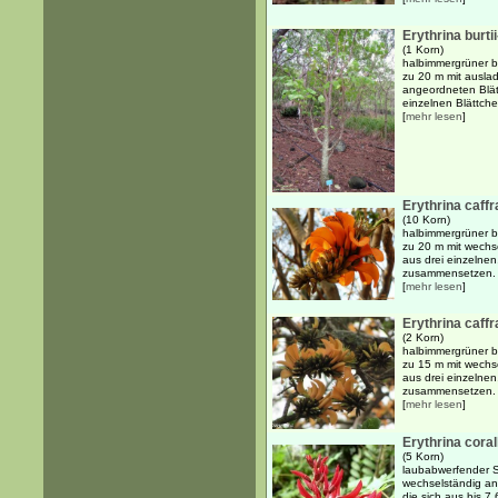
Erythrina burti
(1 Korn)
halbimmergrüner b
zu 20 m mit ausla
angeordneten Blätt
einzelnen Blättchen
[
mehr lesen
]
Erythrina caffr
(10 Korn)
halbimmergrüner b
zu 20 m mit wechse
aus drei einzelnen,
zusammensetzen. D
[
mehr lesen
]
Erythrina caffr
(2 Korn)
halbimmergrüner b
zu 15 m mit wechse
aus drei einzelnen,
zusammensetzen. D
[
mehr lesen
]
Erythrina cora
(5 Korn)
laubabwerfender S
wechselständig an
die sich aus bis 7