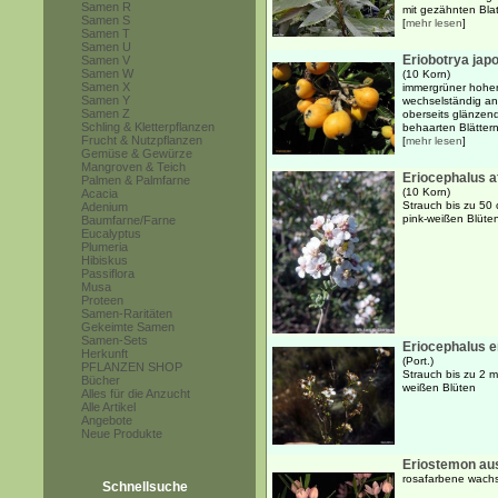
Samen R
mit gezähnten Blat
Samen S
[
mehr lesen
]
Samen T
Samen U
Eriobotrya jap
Samen V
Samen W
(10 Korn)
Samen X
immergrüner hoher
Samen Y
wechselständig an
Samen Z
oberseits glänzend 
Schling & Kletterpflanzen
behaarten Blättern
Frucht & Nutzpflanzen
[
mehr lesen
]
Gemüse & Gewürze
Mangroven & Teich
Eriocephalus a
Palmen & Palmfarne
(10 Korn)
Acacia
Strauch bis zu 50
Adenium
pink-weißen Blüte
Baumfarne/Farne
Eucalyptus
Plumeria
Hibiskus
Passiflora
Musa
Proteen
Samen-Raritäten
Gekeimte Samen
Samen-Sets
Eriocephalus e
Herkunft
(Port.)
PFLANZEN SHOP
Strauch bis zu 2 
Bücher
weißen Blüten
Alles für die Anzucht
Alle Artikel
Angebote
Neue Produkte
Eriostemon aus
rosafarbene wachs
Schnellsuche