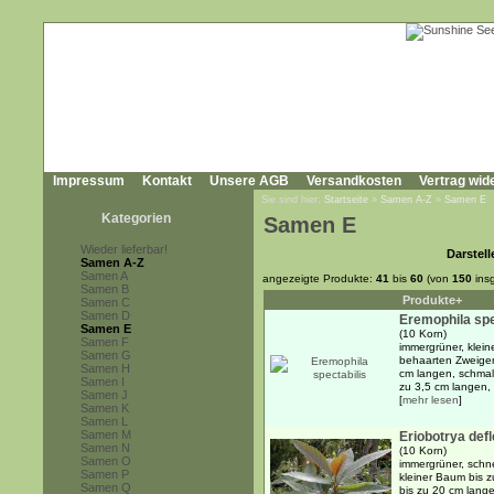
Impressum
Kontakt
Unsere AGB
Versandkosten
Vertrag wid
Sie sind hier:
Startseite
»
Samen A-Z
»
Samen E
Kategorien
Samen E
Wieder lieferbar!
Darstell
Samen A-Z
Samen A
angezeigte Produkte:
41
bis
60
(von
150
ins
Samen B
Produkte+
Samen C
Samen D
Eremophila spe
Samen E
(10 Korn)
Samen F
immergrüner, klein
Samen G
behaarten Zweigen
Samen H
cm langen, schmal 
Samen I
zu 3,5 cm langen, .
Samen J
[
mehr lesen
]
Samen K
Samen L
Samen M
Eriobotrya def
Samen N
(10 Korn)
Samen O
immergrüner, schne
Samen P
kleiner Baum bis 
Samen Q
bis zu 20 cm langen