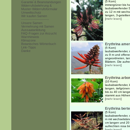
(5 Korn)
Garantie & Beanstandungen
immergrüner bis h
Widerrufsbelehrung &
laubabwerfender S
Muster-Widerrufsformular
zu 12 m mit wechs
Umweltschutz
langen, 3-geteilten,
Wir kaufen Samen
[
mehr lesen
]
------------------------
Unsere Samen
Vermehrung mit Samen
Aussaatanleitung
FAQ-Fragen zur Anzucht
Warnhinweis
Klimazone
Botanisches Wörterbuch
Erythrina ame
Link-Tipps
(5 Korn)
Danke
laubabwerfender, s
zu 9 m und offene
angeordneten, lang
Blättern. Die aufr
[
mehr lesen
]
Erythrina arbo
(10 Korn)
laubabwerfender, k
langen, tiefgrüne
bis zu 40 cm lange
stammt aus Höhen 
[
mehr lesen
]
Erythrina bert
(5 Korn)
laubabwerfender, 
m mit wechselständ
cm langen und 20 c
aufrechten rosa bis
[
mehr lesen
]