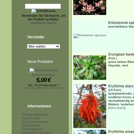
Verwenden Sie Stichworte, um
ein Produkt zu finden.
Eriostemon sp
erweiterte Suche
lavendelblaue Wac
Hersteller
Eryngium foet
(Port.)
Neue Produkte
grüne-weisse Blüt
Hepatitis, med.
Ipomoea jicama
5,00
€
inkl. 7% Umsatzsteuer *
Erythrina abys
zzgl.Versandkosten, hier klicken
(10 Korn)
laubabwerfender, 
rundlicher Krone,
wechselständig an
Blättern, bestehen
Informationen
[
mehr lesen
]
Vertrag widerrufen
Datenschutz
EU Umsatzsteuer
Bestellablauf
Zahlungsarten
Erythrina ama
Lieferung & Versand