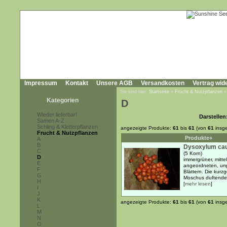
Impressum
Kontakt
Unsere AGB
Versandkosten
Vertrag wid
Sie sind hier:
Startseite
»
Frucht & Nutzpflanzen
Kategorien
D
Wieder lieferbar!
Darstellen
Samen A-Z
Schling & Kletterpflanzen
angezeigte Produkte:
61
bis
61
(von
61
insg
Frucht & Nutzpflanzen
Produkte+
A
B
Dysoxylum cau
C
(5 Korn)
D
immergrüner, mitte
E
angeordneten, unpa
F
Blättern. Die kurz
G
Moschus duftenden
H
[
mehr lesen
]
I
J
K
angezeigte Produkte:
61
bis
61
(von
61
insg
L
M
N
O