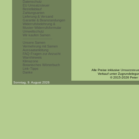
Datenschutz
EU Umsatzsteuer
Bestellablauf
Zahlungsarten
Lieferung & Versand
Garantie & Beanstandungen
Widerrufsbelehrung &
Muster-Widerrufsformular
Umweltschutz
Wir kaufen Samen
------------------------
Unsere Samen
Vermehrung mit Samen
Aussaatanleitung
FAQ-Fragen zur Anzucht
Warnhinweis
Klimazone
Botanisches Wörterbuch
Link-Tipps
Alle Preise inklusive
Umsatzsteue
Danke
Verkauf unter Zugrundelegu
© 2015-2026 Peter
Sonntag, 9. August 2026