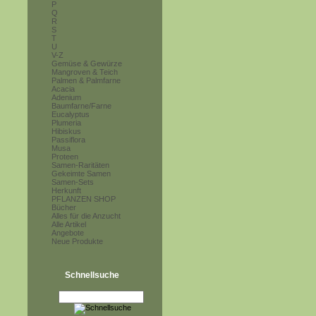
P
Q
R
S
T
U
V-Z
Gemüse & Gewürze
Mangroven & Teich
Palmen & Palmfarne
Acacia
Adenium
Baumfarne/Farne
Eucalyptus
Plumeria
Hibiskus
Passiflora
Musa
Proteen
Samen-Raritäten
Gekeimte Samen
Samen-Sets
Herkunft
PFLANZEN SHOP
Bücher
Alles für die Anzucht
Alle Artikel
Angebote
Neue Produkte
Schnellsuche