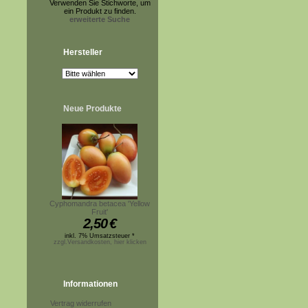
Verwenden Sie Stichworte, um
ein Produkt zu finden.
erweiterte Suche
Hersteller
Neue Produkte
Cyphomandra betacea 'Yellow
Fruit'
2,50
€
inkl. 7% Umsatzsteuer *
zzgl.Versandkosten, hier klicken
Informationen
Vertrag widerrufen