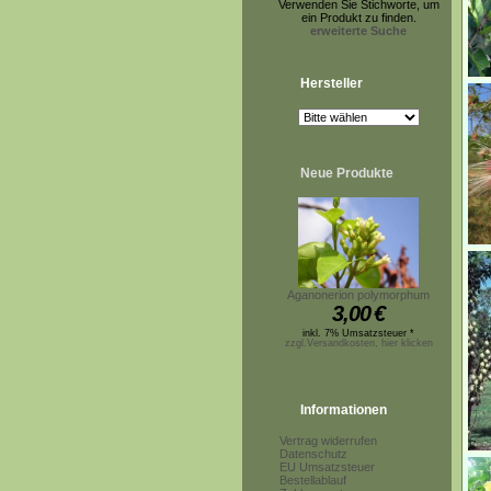
Verwenden Sie Stichworte, um
ein Produkt zu finden.
erweiterte Suche
Hersteller
Neue Produkte
Aganonerion polymorphum
3,00
€
inkl. 7% Umsatzsteuer *
zzgl.Versandkosten, hier klicken
Informationen
Vertrag widerrufen
Datenschutz
EU Umsatzsteuer
Bestellablauf