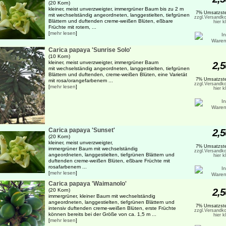
(20 Korn)
kleiner, meist unverzweigter, immergrüner Baum bis zu 2 m
7% Umsatzste
mit wechselständig angeordneten, langgestielten, tiefgrünen
zzgl.Versandko
Blättern und duftenden creme-weißen Blüten, eßbare
hier k
Früchte mit rotem, ...
[
mehr lesen
]
Carica papaya 'Sunrise Solo'
(10 Korn)
kleiner, meist unverzweigter, immergrüner Baum
2,5
mit wechselständig angeordneten, langgestielten, tiefgrünen
Blättern und duftenden, creme-weißen Blüten, eine Varietät
7% Umsatzste
mit rosa/orangefarbenem ...
zzgl.Versandko
[
mehr lesen
]
hier k
Carica papaya 'Sunset'
2,5
(20 Korn)
kleiner, meist unverzweigter,
7% Umsatzste
immergrüner Baum mit wechselständig
zzgl.Versandko
angeordneten, langgestielten, tiefgrünen Blättern und
hier k
duftenden creme-weißen Blüten, eßbare Früchte mit
rosafarbenem ...
[
mehr lesen
]
Carica papaya 'Waimanolo'
2,5
(20 Korn)
immergrüner, kleiner Baum mit wechselständig
angeordneten, langgestielten, tiefgrünen Blättern und
7% Umsatzste
intensiv duftenden creme-weißen Blüten, erste Früchte
zzgl.Versandko
können bereits bei der Größe von ca. 1,5 m ...
hier k
[
mehr lesen
]