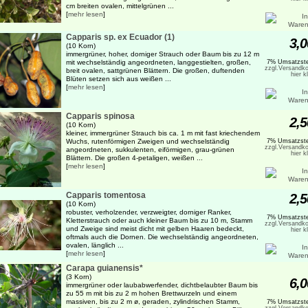
cm breiten ovalen, mittelgrünen ...
[
mehr lesen
]
Capparis sp. ex Ecuador (1)
3,0
(10 Korn)
immergrüner, hoher, dorniger Strauch oder Baum bis zu 12 m
mit wechselständig angeordneten, langgestielten, großen,
7% Umsatzste
zzgl.Versandko
breit ovalen, sattgrünen Blättern. Die großen, duftenden
hier k
Blüten setzen sich aus weißen ...
[
mehr lesen
]
Capparis spinosa
2,5
(10 Korn)
kleiner, immergrüner Strauch bis ca. 1 m mit fast kriechendem
Wuchs, rutenförmigen Zweigen und wechselständig
7% Umsatzste
zzgl.Versandko
angeordneten, sukkulenten, eiförmigen, grau-grünen
hier k
Blättern. Die großen 4-petaligen, weißen ...
[
mehr lesen
]
Capparis tomentosa
2,5
(10 Korn)
robuster, verholzender, verzweigter, dorniger Ranker,
7% Umsatzste
Kletterstrauch oder auch kleiner Baum bis zu 10 m, Stamm
zzgl.Versandko
und Zweige sind meist dicht mit gelben Haaren bedeckt,
hier k
oftmals auch die Dornen. Die wechselständig angeordneten,
ovalen, länglich ...
[
mehr lesen
]
Carapa guianensis*
(3 Korn)
6,0
immergrüner oder laubabwerfender, dichtbelaubter Baum bis
zu 55 m mit bis zu 2 m hohen Brettwurzeln und einem
massiven, bis zu 2 m ø, geraden, zylindrischen Stamm,
7% Umsatzste