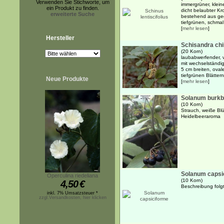
Verwenden Sie Stichworte, um
immergrüner, klein
ein Produkt zu finden.
dicht belaubter Kr
erweiterte Suche
bestehend aus ge
tiefgrünen, schmal 
[
mehr lesen
]
Hersteller
Schisandra ch
(20 Korn)
laubabwerfender, v
mit wechselständi
5 cm breiten, ovale
tiefgrünen Blättern
Neue Produkte
[
mehr lesen
]
Solanum burkb
(10 Korn)
Strauch, weiße Bl
Heidelbeeraroma
Solanum capsi
Operculina riedeliana
(10 Korn)
4,50
€
Beschreibung folgt.
inkl. 7% Umsatzsteuer *
zzgl.Versandkosten, hier klicken