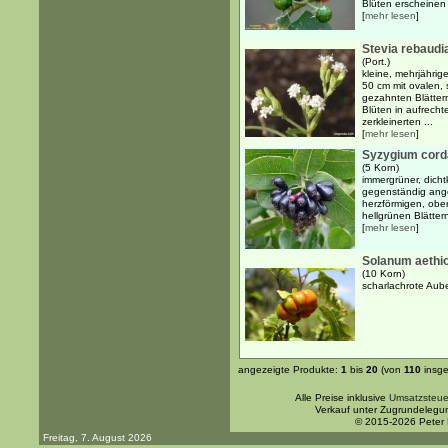
Blüten erscheinen 
[
mehr lesen
]
Stevia rebaudi
(Port.)
kleine, mehrjährig
50 cm mit ovalen, 
gezahnten Blätter
Blüten in aufrecht
zerkleinerten ...
[
mehr lesen
]
Syzygium cord
(5 Korn)
immergrüner, dicht
gegenständig angeo
herzförmigen, ober
hellgrünen Blättern
[
mehr lesen
]
Solanum aethi
(10 Korn)
scharlachrote Au
angezeigte Produkte:
1
bis
20
(von
110
insge
Alle Preise inklusive
Umsatzsteue
Verkauf unter Zugrundelegu
© 2015-2026 Peter
Freitag, 7. August 2026