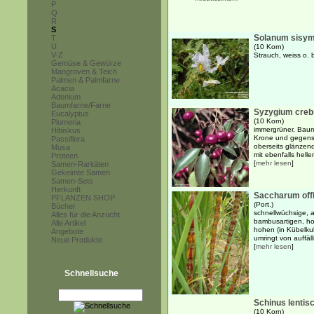
P
Q
R
S
Solanum sisym
T
U
(10 Korn)
V-Z
Strauch, weiss o. 
Gemüse & Gewürze
Mangroven & Teich
Palmen & Palmfarne
Acacia
Adenium
Baumfarne/Farne
Syzygium creb
Eucalyptus
(10 Korn)
Plumeria
immergrüner, Baum
Hibiskus
Krone und gegenst
Passiflora
oberseits glänzend
Musa
mit ebenfalls helle
Proteen
[
mehr lesen
]
Samen-Raritäten
Gekeimte Samen
Samen-Sets
Herkunft
Saccharum off
PFLANZEN SHOP
(Port.)
Bücher
schnellwüchsige, a
Alles für die Anzucht
bambusartigen, ho
Alle Artikel
hohen (in Kübelkul
Angebote
umringt von auffäll
Neue Produkte
[
mehr lesen
]
Schnellsuche
Schinus lentisc
(10 Korn)