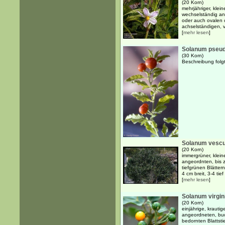
(20 Korn)
mehrjähriger, klein
wechselständig ang
oder auch ovalen 
achselständigen, vi
[
mehr lesen
]
Solanum pseu
(30 Korn)
Beschreibung folgt
Solanum vesc
(20 Korn)
immergrüner, klein
angeordnten, bis z
tiefgrünen Blätter
4 cm breit, 3-4 tief 
[
mehr lesen
]
Solanum virgi
(20 Korn)
einjährige, krauti
angeordneten, buc
bedornten Blattsti