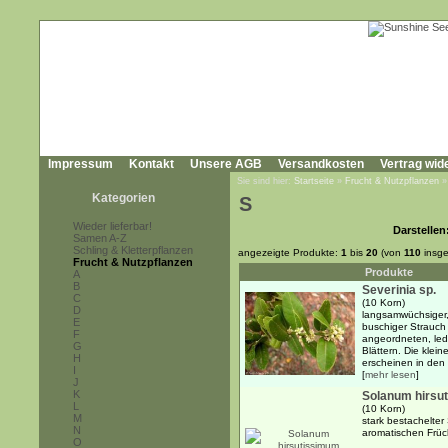
Impressum
Kontakt
Unsere AGB
Versandkosten
Vertrag wid
Sie sind hier:
Startseite
»
Frucht & Nutzpflanzen
Kategorien
S
Wieder lieferbar!
Darstellen
Samen A-Z
Schling & Kletterpflanzen
angezeigte Produkte:
1
bis
20
(von
110
insge
Frucht & Nutzpflanzen
Produkte
A
B
Severinia sp.
C
(10 Korn)
D
langsamwüchsiger, 
E
buschiger Strauch 
F
angeordneten, ledr
G
Blättern. Die klei
H
erscheinen in den .
I
[
mehr lesen
]
J
K
Solanum hirsu
L
(10 Korn)
M
stark bestachelter
N
aromatischen Früc
O