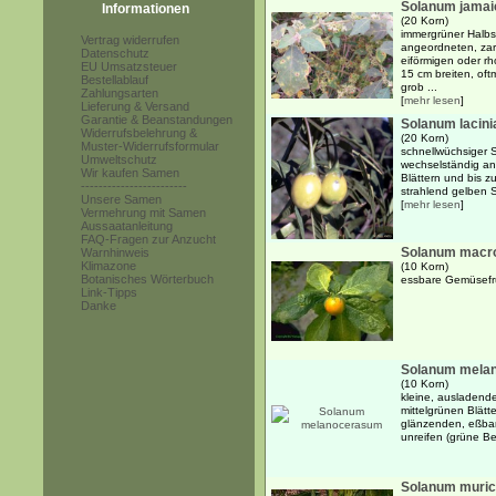
Solanum jamai
Informationen
(20 Korn)
immergrüner Halbs
Vertrag widerrufen
angeordneten, zart
Datenschutz
eiförmigen oder r
EU Umsatzsteuer
15 cm breiten, oft
Bestellablauf
grob ...
Zahlungsarten
[
mehr lesen
]
Lieferung & Versand
Garantie & Beanstandungen
Solanum lacin
Widerrufsbelehrung &
(20 Korn)
Muster-Widerrufsformular
schnellwüchsiger S
Umweltschutz
wechselständig an
Wir kaufen Samen
Blättern und bis z
------------------------
strahlend gelben S
Unsere Samen
[
mehr lesen
]
Vermehrung mit Samen
Aussaatanleitung
FAQ-Fragen zur Anzucht
Solanum macr
Warnhinweis
Klimazone
(10 Korn)
Botanisches Wörterbuch
essbare Gemüsefr
Link-Tipps
Danke
Solanum mela
(10 Korn)
kleine, ausladende
mittelgrünen Blätt
glänzenden, eßba
unreifen (grüne B
Solanum muri