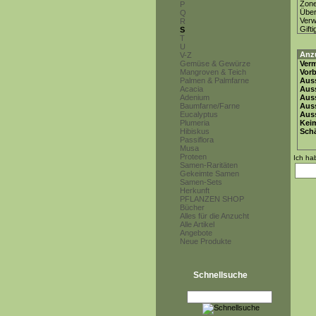
Zon
P
Über
Q
Ver
R
Gifti
S
T
U
Anz
V-Z
Gemüse & Gewürze
Ver
Mangroven & Teich
Vor
Palmen & Palmfarne
Auss
Acacia
Auss
Adenium
Auss
Baumfarne/Farne
Aus
Eucalyptus
Auss
Plumeria
Keim
Hibiskus
Schä
Passiflora
Musa
Proteen
Ich ha
Samen-Raritäten
Gekeimte Samen
Samen-Sets
Herkunft
PFLANZEN SHOP
Bücher
Alles für die Anzucht
Alle Artikel
Angebote
Neue Produkte
Schnellsuche