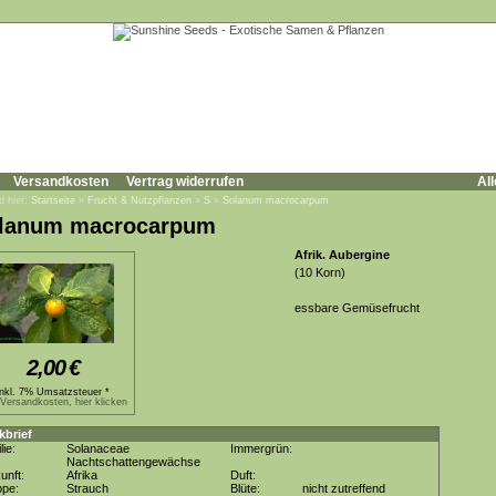
Versandkosten
Vertrag widerrufen
All
d hier:
Startseite
»
Frucht & Nutzpflanzen
»
S
»
Solanum macrocarpum
lanum macrocarpum
Afrik. Aubergine
(10 Korn)
essbare Gemüsefrucht
2,00
€
inkl. 7% Umsatzsteuer *
.Versandkosten, hier klicken
kbrief
lie:
Solanaceae
Immergrün:
Nachtschattengewächse
unft:
Afrika
Duft:
ppe:
Strauch
Blüte:
nicht zutreffend