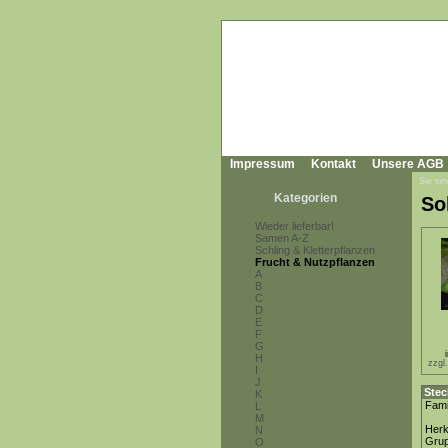
Impressum
Kontakt
Unsere AGB
Sie sin
Kategorien
So
Wieder lieferbar!
Samen A-Z
Schling & Kletterpflanzen
Frucht & Nutzpflanzen
A
B
C
D
E
F
G
H
zzgl
I
J
Stec
K
Fami
L
M
Herk
N
Gru
O