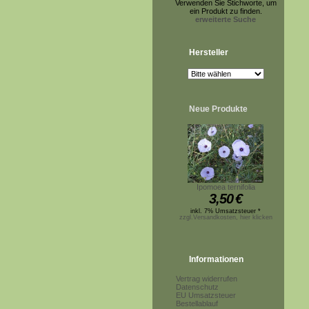
Verwenden Sie Stichworte, um
ein Produkt zu finden.
erweiterte Suche
Hersteller
Neue Produkte
Ipomoea ternifolia
3,50
€
inkl. 7% Umsatzsteuer *
zzgl.Versandkosten, hier klicken
Informationen
Vertrag widerrufen
Datenschutz
EU Umsatzsteuer
Bestellablauf