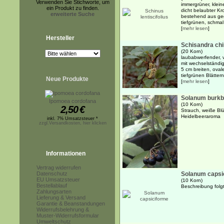
Verwenden Sie Stichworte, um
immergrüner, klein
ein Produkt zu finden.
dicht belaubter Kr
erweiterte Suche
bestehend aus ge
tiefgrünen, schmal 
[
mehr lesen
]
Hersteller
Schisandra ch
(20 Korn)
laubabwerfender, v
mit wechselständi
5 cm breiten, ovale
tiefgrünen Blättern
Neue Produkte
[
mehr lesen
]
Solanum burkb
Ipomoea cordofana
(10 Korn)
2,50
€
Strauch, weiße Bl
Heidelbeeraroma
inkl. 7% Umsatzsteuer *
zzgl.Versandkosten, hier klicken
Informationen
Vertrag widerrufen
Datenschutz
Solanum capsi
EU Umsatzsteuer
(10 Korn)
Bestellablauf
Beschreibung folgt.
Zahlungsarten
Lieferung & Versand
Garantie & Beanstandungen
Widerrufsbelehrung &
Muster-Widerrufsformular
Umweltschutz