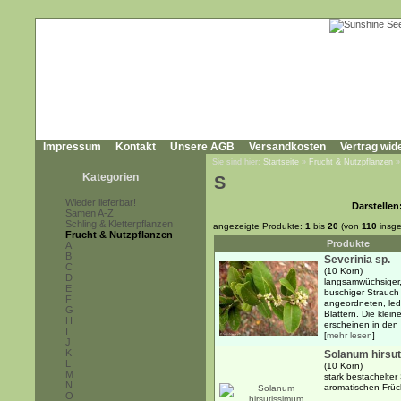
Impressum
Kontakt
Unsere AGB
Versandkosten
Vertrag wid
Sie sind hier:
Startseite
»
Frucht & Nutzpflanzen
Kategorien
S
Wieder lieferbar!
Darstellen
Samen A-Z
Schling & Kletterpflanzen
angezeigte Produkte:
1
bis
20
(von
110
insge
Frucht & Nutzpflanzen
Produkte
A
B
Severinia sp.
C
(10 Korn)
D
langsamwüchsiger, 
E
buschiger Strauch 
F
angeordneten, ledr
G
Blättern. Die klei
H
erscheinen in den .
I
[
mehr lesen
]
J
K
Solanum hirsu
L
(10 Korn)
M
stark bestachelter
N
aromatischen Früc
O