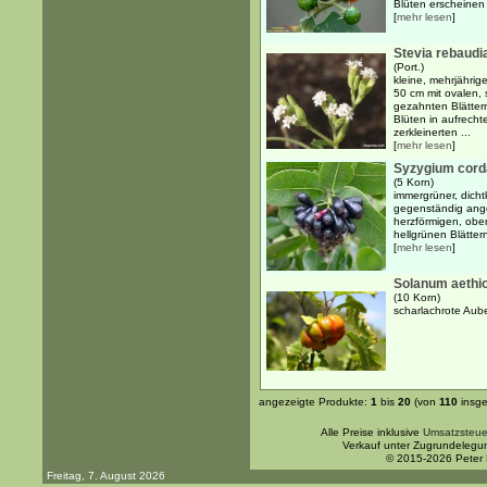
Blüten erscheinen 
[
mehr lesen
]
Stevia rebaudi
(Port.)
kleine, mehrjährig
50 cm mit ovalen, 
gezahnten Blätter
Blüten in aufrecht
zerkleinerten ...
[
mehr lesen
]
Syzygium cord
(5 Korn)
immergrüner, dicht
gegenständig angeo
herzförmigen, ober
hellgrünen Blättern
[
mehr lesen
]
Solanum aethi
(10 Korn)
scharlachrote Au
angezeigte Produkte:
1
bis
20
(von
110
insge
Alle Preise inklusive
Umsatzsteue
Verkauf unter Zugrundelegu
© 2015-2026 Peter
Freitag, 7. August 2026