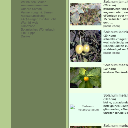
Solanum jamai
Wir kaufen Samen
------------------------
(20 Korn)
Unsere Samen
immergrüner Halbs
Vermehrung mit Samen
angeordneten, zart
Aussaatanleitung
eiförmigen oder r
FAQ-Fragen zur Anzucht
15 cm breiten, oft
Warnhinweis
grob ...
Klimazone
[
mehr lesen
]
Botanisches Wörterbuch
Solanum lacin
Link-Tipps
(20 Korn)
Danke
schnellwüchsiger S
wechselständig an
Blättern und bis z
strahlend gelben S
[
mehr lesen
]
Solanum macr
(10 Korn)
essbare Gemüsefr
Solanum mela
(10 Korn)
kleine, ausladende
mittelgrünen Blätt
glänzenden, eßba
unreifen (grüne B
Solanum muri