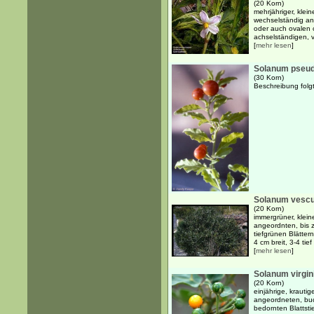
(20 Korn)
mehrjähriger, klein
wechselständig ang
oder auch ovalen 
achselständigen, vi
[
mehr lesen
]
Solanum pseu
(30 Korn)
Beschreibung folgt
Solanum vesc
(20 Korn)
immergrüner, klein
angeordnten, bis z
tiefgrünen Blätter
4 cm breit, 3-4 tief 
[
mehr lesen
]
Solanum virgi
(20 Korn)
einjährige, krauti
angeordneten, buc
bedornten Blattsti