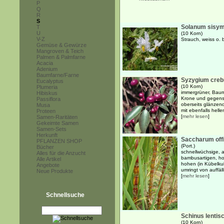
P
Q
R
S
Solanum sisym
T
U
(10 Korn)
V-Z
Strauch, weiss o. 
Gemüse & Gewürze
Mangroven & Teich
Palmen & Palmfarne
Acacia
Adenium
Baumfarne/Farne
Syzygium creb
Eucalyptus
(10 Korn)
Plumeria
immergrüner, Baum
Hibiskus
Krone und gegenst
Passiflora
oberseits glänzend
Musa
mit ebenfalls helle
Proteen
[
mehr lesen
]
Samen-Raritäten
Gekeimte Samen
Samen-Sets
Herkunft
Saccharum off
PFLANZEN SHOP
(Port.)
Bücher
schnellwüchsige, a
Alles für die Anzucht
bambusartigen, ho
Alle Artikel
hohen (in Kübelkul
Angebote
umringt von auffäll
Neue Produkte
[
mehr lesen
]
Schnellsuche
Schinus lentisc
(10 Korn)