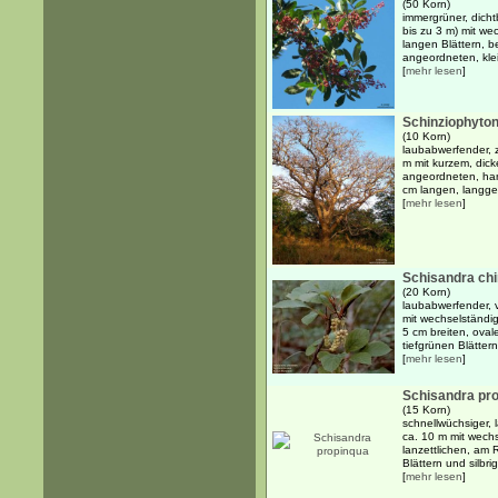
(50 Korn)
immergrüner, dicht
bis zu 3 m) mit w
langen Blättern, b
angeordneten, klein
[
mehr lesen
]
Schinziophyton
(10 Korn)
laubabwerfender, 
m mit kurzem, dic
angeordneten, hand
cm langen, langgest
[
mehr lesen
]
Schisandra ch
(20 Korn)
laubabwerfender, v
mit wechselständi
5 cm breiten, ovale
tiefgrünen Blättern
[
mehr lesen
]
Schisandra pr
(15 Korn)
schnellwüchsiger,
ca. 10 m mit wech
lanzettlichen, am
Blättern und silbri
[
mehr lesen
]