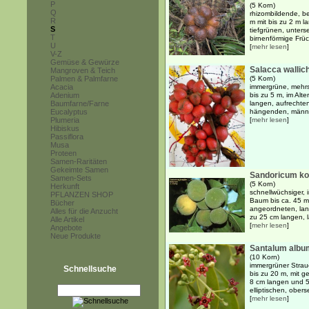
P
(5 Korn)
Q
rhizombildende, be
R
m mit bis zu 2 m l
S
tiefgrünen, unters
T
birnenförmige Früch
U
[
mehr lesen
]
V-Z
Gemüse & Gewürze
Salacca wallic
Mangroven & Teich
Palmen & Palmfarne
(5 Korn)
Acacia
immergrüne, mehrs
Adenium
bis zu 5 m, im Alt
Baumfarne/Farne
langen, aufrechten
Eucalyptus
hängenden, männli
Plumeria
[
mehr lesen
]
Hibiskus
Passiflora
Musa
Proteen
Samen-Raritäten
Gekeimte Samen
Sandoricum ko
Samen-Sets
(5 Korn)
Herkunft
schnellwüchsiger, 
PFLANZEN SHOP
Baum bis ca. 45 m 
Bücher
angeordneten, lang
Alles für die Anzucht
zu 25 cm langen, lä
Alle Artikel
[
mehr lesen
]
Angebote
Neue Produkte
Santalum albu
(10 Korn)
immergrüner Strauc
Schnellsuche
bis zu 20 m, mit g
8 cm langen und 5 
elliptischen, obers
[
mehr lesen
]