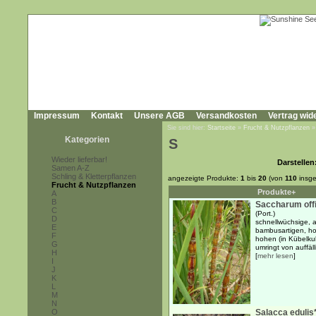
Impressum
Kontakt
Unsere AGB
Versandkosten
Vertrag wid
Sie sind hier:
Startseite
»
Frucht & Nutzpflanzen
Kategorien
S
Wieder lieferbar!
Darstellen
Samen A-Z
Schling & Kletterpflanzen
angezeigte Produkte:
1
bis
20
(von
110
insge
Frucht & Nutzpflanzen
Produkte+
A
B
Saccharum off
C
(Port.)
D
schnellwüchsige, a
E
bambusartigen, ho
F
hohen (in Kübelkul
G
umringt von auffäll
H
[
mehr lesen
]
I
J
K
L
M
N
O
Salacca edulis