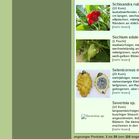
Schisandra rub
(10 Korn)
laubabwerfender, v
cm langen, wechse
elliptischen, mitte
Rändern an rötlich 
[
mehr lesen
]
Sechium edule
(1 Frucht)
starkwüchsiger, me
wechselständig an
mittelgrünen, rauh
weiß-gelben Blüten,
[
mehr lesen
]
Selenicereus 
(20 Korn)
mehrjähriger, imme
vielverzweigte Klet
tiefgrünen, am Ran
gebogenen, aber un
[
mehr lesen
]
Severinia sp.
(10 Korn)
langsamwüchsiger, 
buschiger Strauch 
angeordneten, ledr
Blättern. Die klei
erscheinen in den .
[
mehr lesen
]
angezeigte Produkte:
1
bis
20
(von
110
insge