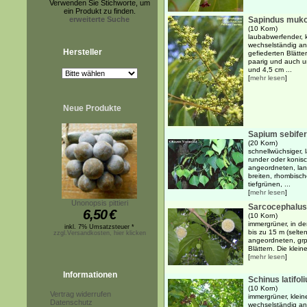
Verwenden Sie Stichworte, um
ein Produkt zu finden.
erweiterte Suche
Sapindus muko
(10 Korn)
laubabwerfender, k
wechselständig an
Hersteller
gefiederten Blätt
paarig und auch u
und 4,5 cm ...
[
mehr lesen
]
Neue Produkte
Sapium sebife
(20 Korn)
schnellwüchsiger,
runder oder konis
angeordneten, lan
breiten, rhombisch
tiefgrünen, ...
[
mehr lesen
]
Unonopsis pittieri
Sarcocephalus
6,50
€
(10 Korn)
immergrüner, in d
inkl. 7% Umsatzsteuer *
bis zu 15 m (selte
zzgl.Versandkosten, hier klicken
angeordneten, grp
Blättern. Die kleine
[
mehr lesen
]
Informationen
Schinus latifol
(10 Korn)
Vertrag widerrufen
immergrüner, klein
Datenschutz
wechselständig an