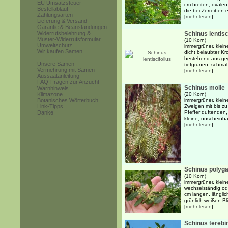
EU Umsatzsteuer
cm breiten, ovalen
Bestellablauf
die bei Zerreiben e
Zahlungsarten
[
mehr lesen
]
Lieferung & Versand
Garantie & Beanstandungen
Widerrufsbelehrung &
Schinus lentisc
Muster-Widerrufsformular
(10 Korn)
Umweltschutz
immergrüner, klein
Wir kaufen Samen
dicht belaubter Kr
------------------------
bestehend aus ge
Unsere Samen
tiefgrünen, schmal 
Vermehrung mit Samen
[
mehr lesen
]
Aussaatanleitung
FAQ-Fragen zur Anzucht
Schinus molle
Warnhinweis
Klimazone
(20 Korn)
Botanisches Wörterbuch
immergrüner, klei
Link-Tipps
Zweigen mit bis z
Danke
Pfeffer duftenden,
kleine, unscheinbar
[
mehr lesen
]
Schinus polyg
(10 Korn)
immergrüner, klein
wechselständig od
cm langen, länglic
grünlich-weißen Blü
[
mehr lesen
]
Schinus terebin