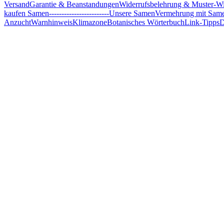
Versand
Garantie & Beanstandungen
Widerrufsbelehrung & Muster-Wi
kaufen Samen
------------------------
Unsere Samen
Vermehrung mit Sam
Anzucht
Warnhinweis
Klimazone
Botanisches Wörterbuch
Link-Tipps
D