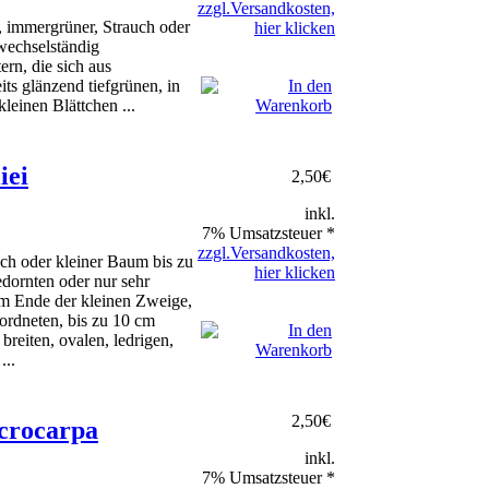
zzgl.Versandkosten,
 immergrüner, Strauch oder
hier klicken
wechselständig
ern, die sich aus
eits glänzend tiefgrünen, in
leinen Blättchen ...
iei
2,50
€
inkl.
7% Umsatzsteuer *
zzgl.Versandkosten,
ch oder kleiner Baum bis zu
hier klicken
dornten oder nur sehr
am Ende der kleinen Zweige,
ordneten, bis zu 10 cm
breiten, ovalen, ledrigen,
...
2,50
€
crocarpa
inkl.
7% Umsatzsteuer *