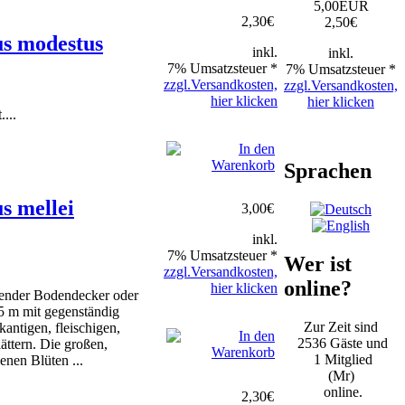
5,00EUR
2,30
€
2,50
€
s modestus
inkl.
inkl.
7% Umsatzsteuer *
7% Umsatzsteuer *
zzgl.Versandkosten,
zzgl.Versandkosten,
hier klicken
hier klicken
...
Sprachen
s mellei
3,00
€
inkl.
7% Umsatzsteuer *
Wer ist
zzgl.Versandkosten,
online?
hier klicken
ldender Bodendecker oder
,5 m mit gegenständig
Zur Zeit sind
kantigen, fleischigen,
2536 Gäste und
ättern. Die großen,
1 Mitglied
enen Blüten ...
(Mr)
online.
2,30
€