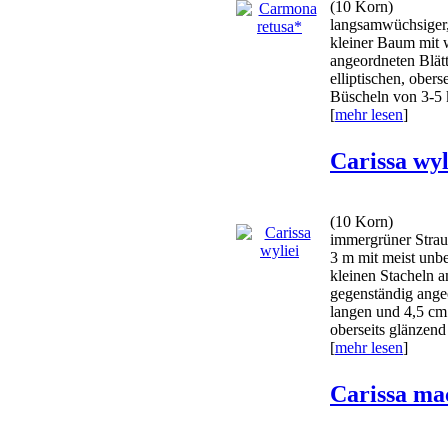
(10 Korn)
langsamwüchsiger,
kleiner Baum mit 
angeordneten Blätt
elliptischen, obers
Büscheln von 3-5 k
[
mehr lesen
]
Carissa wyl
(10 Korn)
immergrüner Strau
3 m mit meist unbe
kleinen Stacheln 
gegenständig ange
langen und 4,5 cm 
oberseits glänzend 
[
mehr lesen
]
Carissa ma