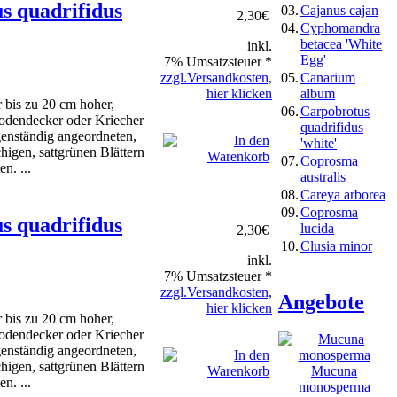
s quadrifidus
03.
Cajanus cajan
2,30
€
04.
Cyphomandra
betacea 'White
inkl.
Egg'
7% Umsatzsteuer *
05.
Canarium
zzgl.Versandkosten,
album
hier klicken
r bis zu 20 cm hoher,
06.
Carpobrotus
odendecker oder Kriecher
quadrifidus
genständig angeordneten,
'white'
chigen, sattgrünen Blättern
07.
Coprosma
n. ...
australis
08.
Careya arborea
09.
Coprosma
s quadrifidus
lucida
2,30
€
10.
Clusia minor
inkl.
7% Umsatzsteuer *
zzgl.Versandkosten,
Angebote
hier klicken
r bis zu 20 cm hoher,
odendecker oder Kriecher
genständig angeordneten,
chigen, sattgrünen Blättern
Mucuna
n. ...
monosperma