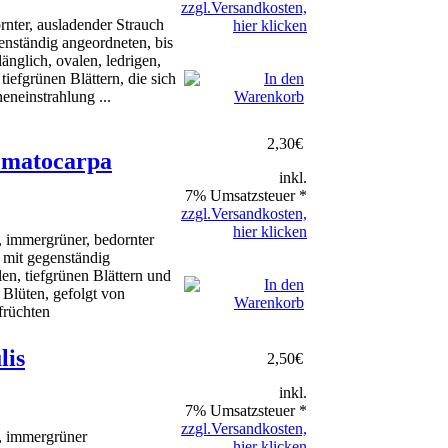
zzgl.Versandkosten,
rnter, ausladender Strauch
hier klicken
enständig angeordneten, bis
änglich, ovalen, ledrigen,
tiefgrünen Blättern, die sich
eneinstrahlung ...
2,30
€
ematocarpa
inkl.
7% Umsatzsteuer *
zzgl.Versandkosten,
hier klicken
 immergrüner, bedornter
 mit gegenständig
en, tiefgrünen Blättern und
 Blüten, gefolgt von
früchten
lis
2,50
€
inkl.
7% Umsatzsteuer *
zzgl.Versandkosten,
, immergrüner
hier klicken