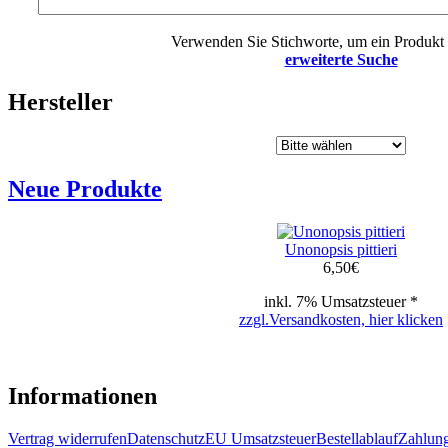
Verwenden Sie Stichworte, um ein Produkt 
erweiterte Suche
Hersteller
Neue Produkte
Unonopsis pittieri
6,50
€
inkl. 7% Umsatzsteuer *
zzgl.Versandkosten, hier klicken
Informationen
Vertrag widerrufen
Datenschutz
EU Umsatzsteuer
Bestellablauf
Zahlung