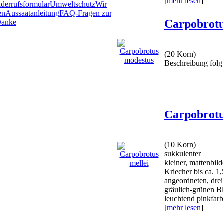
[
mehr lesen
]
derrufsformular
Umweltschutz
Wir
en
Aussaatanleitung
FAQ-Fragen zur
Carpobrotu
anke
(20 Korn)
Beschreibung folgt.
Carpobrotu
(10 Korn)
sukkulenter
kleiner, mattenbi
Kriecher bis ca. 1
angeordneten, drei
gräulich-grünen Bl
leuchtend pinkfarb
[
mehr lesen
]