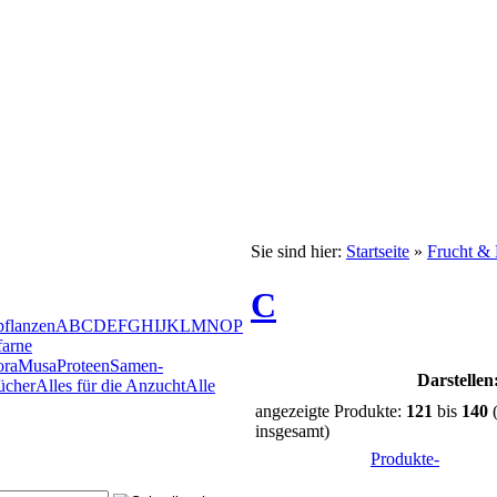
Sie sind hier:
Startseite
»
Frucht & 
C
pflanzen
A
B
C
D
E
F
G
H
I
J
K
L
M
N
O
P
arne
ora
Musa
Proteen
Samen-
Darstellen
ücher
Alles für die Anzucht
Alle
angezeigte Produkte:
121
bis
140
insgesamt)
Produkte-