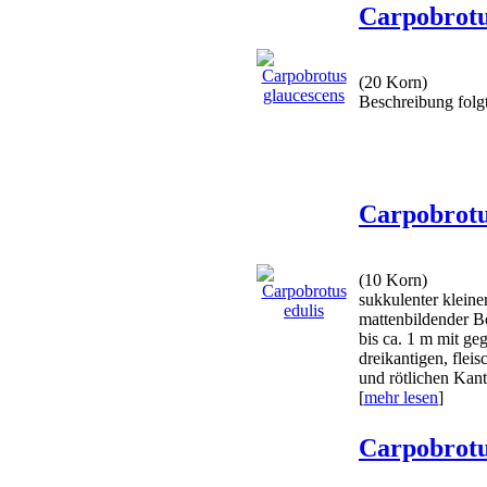
Carpobrotu
(20 Korn)
Beschreibung folgt.
Carpobrotu
(10 Korn)
sukkulenter kleine
mattenbildender B
bis ca. 1 m mit ge
dreikantigen, fleis
und rötlichen Kant
[
mehr lesen
]
Carpobrotus