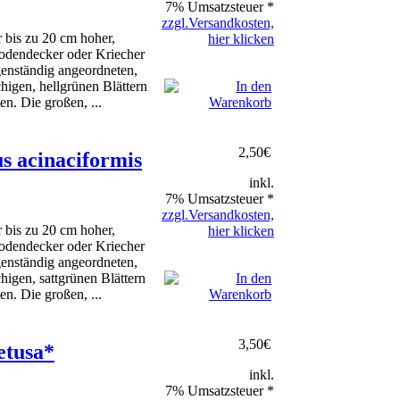
7% Umsatzsteuer *
zzgl.Versandkosten,
r bis zu 20 cm hoher,
hier klicken
odendecker oder Kriecher
genständig angeordneten,
chigen, hellgrünen Blättern
en. Die großen, ...
2,50
€
s acinaciformis
inkl.
7% Umsatzsteuer *
zzgl.Versandkosten,
r bis zu 20 cm hoher,
hier klicken
odendecker oder Kriecher
genständig angeordneten,
chigen, sattgrünen Blättern
en. Die großen, ...
3,50
€
etusa*
inkl.
7% Umsatzsteuer *