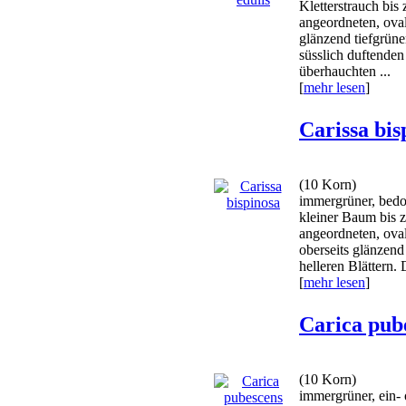
Kletterstrauch bis
angeordneten, oval
glänzend tiefgrüne
süsslich duftenden
überhauchten ...
[
mehr lesen
]
Carissa bis
(10 Korn)
immergrüner, bedor
kleiner Baum bis 
angeordneten, ovale
oberseits glänzend 
helleren Blättern. D
[
mehr lesen
]
Carica pub
(10 Korn)
immergrüner, ein- 