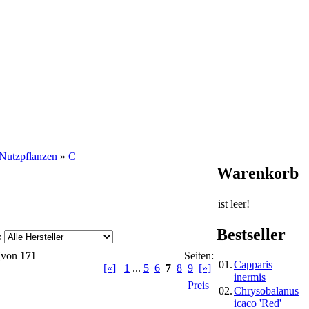
Nutzpflanzen
»
C
Warenkorb
ist leer!
Bestseller
:
(von
171
Seiten:
01.
Capparis
[«]
1
...
5
6
7
8
9
[»]
inermis
Preis
02.
Chrysobalanus
icaco 'Red'