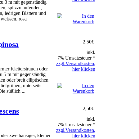
 zu 3 m mit gegenständig
en, spitzzulaufenden,
n, ledrigen Blättern und
 weissen, rosa
2,50
€
pinosa
inkl.
7% Umsatzsteuer *
zzgl.Versandkosten,
nter Kletterstrauch oder
hier klicken
zu 5 m mit gegenständig
n oder breit elliptischen,
tiefgrünen, unterseits
ie süßlich ...
2,50
€
escens
inkl.
7% Umsatzsteuer *
zzgl.Versandkosten,
oder zweihäusiger, kleiner
hier klicken