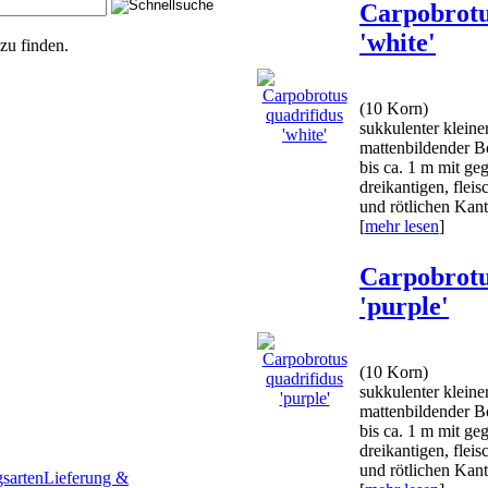
Carpobrotu
'white'
zu finden.
(10 Korn)
sukkulenter kleine
mattenbildender B
bis ca. 1 m mit ge
dreikantigen, fleis
und rötlichen Kante
[
mehr lesen
]
Carpobrotu
'purple'
(10 Korn)
sukkulenter kleine
mattenbildender B
bis ca. 1 m mit ge
dreikantigen, fleis
und rötlichen Kante
sarten
Lieferung &