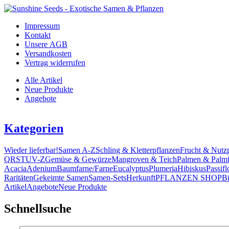
Impressum
Kontakt
Unsere AGB
Versandkosten
Vertrag widerrufen
Alle Artikel
Neue Produkte
Angebote
Kategorien
Wieder lieferbar!
Samen A-Z
Schling & Kletterpflanzen
Frucht & Nutz
Q
R
S
T
U
V-Z
Gemüse & Gewürze
Mangroven & Teich
Palmen & Palmf
Acacia
Adenium
Baumfarne/Farne
Eucalyptus
Plumeria
Hibiskus
Passifl
Raritäten
Gekeimte Samen
Samen-Sets
Herkunft
PFLANZEN SHOP
B
Artikel
Angebote
Neue Produkte
Schnellsuche