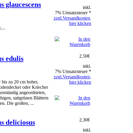
s glaucescens
inkl.
7% Umsatzsteuer *
zzgl.Versandkosten,
hier klicken
...
2,50
€
s edulis
inkl.
7% Umsatzsteuer *
zzgl.Versandkosten,
r bis zu 20 cm hoher,
hier klicken
odendecker oder Kriecher
genständig angeordneten,
chigen, sattgrünen Blättern
en. Die großen, ...
2,30
€
 deliciosus
inkl.