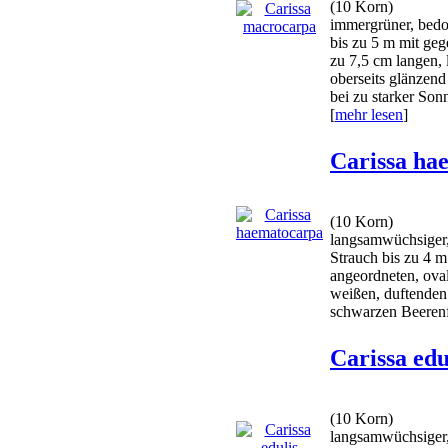
(10 Korn)
immergrüner, bedo
bis zu 5 m mit geg
zu 7,5 cm langen, l
oberseits glänzend 
bei zu starker Sonn
[
mehr lesen
]
Carissa ha
(10 Korn)
langsamwüchsiger,
Strauch bis zu 4 m
angeordneten, oval
weißen, duftenden
schwarzen Beeren
Carissa edu
(10 Korn)
langsamwüchsiger