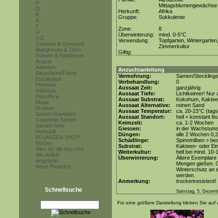
P
Mittagsblumengewächse
Q
Herkunft:
Afrika
R
Gruppe:
Sukkulente
S
T
Zone:
8
U
Überwinterung:
mind. 0-5°C
V-Z
Verwendung:
Topfgarten, Wintergarten
Gemüse & Gewürze
Zimmerkultur
Mangroven & Teich
Giftig:
Palmen & Palmfarne
Acacia
Adenium
Anzuchtanleitung
Baumfarne/Farne
Vermehrung:
Samen/Steckling
Eucalyptus
Vorbehandlung:
0
Plumeria
Aussaat Zeit:
ganzjährig
Hibiskus
Aussaat Tiefe:
Lichtkeimer! Nur 
Passiflora
Aussaat Substrat:
Kokohum, Kakteen
Musa
Aussaat Alternative:
reinen Sand
Proteen
Aussaat Temperatur:
ca. 20-23°C (tag
Samen-Raritäten
Aussaat Standort:
hell + konstant fe
Gekeimte Samen
Keimzeit:
ca. 1-2 Wochen
Samen-Sets
Giessen:
in der Wachstum
Herkunft
Düngen:
alle 2 Wochen 0,
PFLANZEN SHOP
Schädlinge:
Spinnmilben > be
Bücher
Substrat:
Kakteen- oder Ein
Alles für die Anzucht
Weiterkultur:
hell bei mind. 10-
Alle Artikel
Überwinterung:
Ältere Exemplare 
Angebote
Mengen gießen. C
Neue Produkte
Winterschutz an e
werden.
Anmerkung:
trockenresistent!
Schnellsuche
Samstag, 5. Dezem
Für eine größere Darstellung klicken Sie auf 