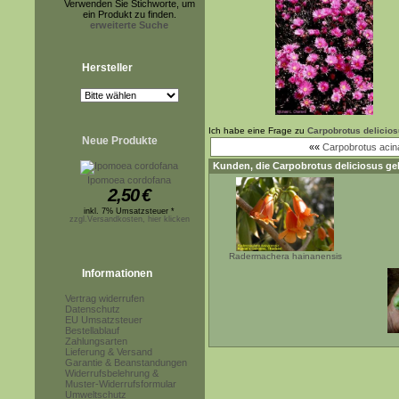
Verwenden Sie Stichworte, um
ein Produkt zu finden.
erweiterte Suche
Hersteller
Ich habe eine Frage zu
Carpobrotus delicio
Neue Produkte
««
Carpobrotus acin
Kunden, die
Carpobrotus deliciosus
gek
Ipomoea cordofana
2,50
€
inkl. 7% Umsatzsteuer *
zzgl.Versandkosten, hier klicken
Radermachera hainanensis
Informationen
Vertrag widerrufen
Datenschutz
EU Umsatzsteuer
Bestellablauf
Zahlungsarten
Lieferung & Versand
Garantie & Beanstandungen
Widerrufsbelehrung &
Muster-Widerrufsformular
Umweltschutz