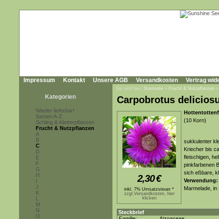
Impressum
Kontakt
Unsere AGB
Versandkosten
Vertrag wid
Sie sind hier:
Startseite
»
Frucht & Nutzpflanzen
Kategorien
Carpobrotus delicios
Wieder lieferbar!
Hottentottenf
Samen A-Z
(10 Korn)
Schling & Kletterpflanzen
Frucht & Nutzpflanzen
A
B
sukkulenter kl
C
Kriecher bis c
D
fleischigen, he
E
F
pinkfarbenen B
G
sich eßbare, 
H
2,30
€
Verwendung:
I
J
Marmelade, in
inkl. 7% Umsatzsteuer *
K
zzgl.Versandkosten, hier
L
klicken
M
N
Steckbrief
O
Familie:
Aizoaceae