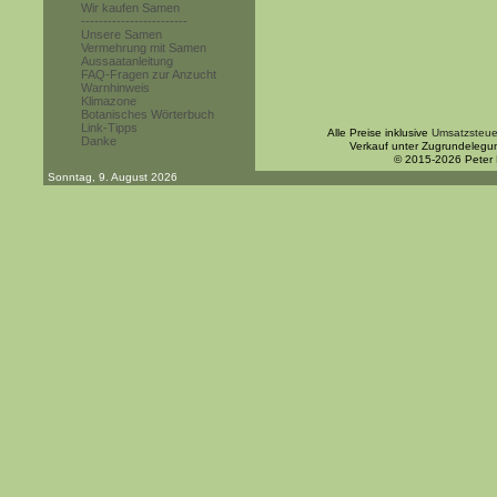
Wir kaufen Samen
------------------------
Unsere Samen
Vermehrung mit Samen
Aussaatanleitung
FAQ-Fragen zur Anzucht
Warnhinweis
Klimazone
Botanisches Wörterbuch
Link-Tipps
Alle Preise inklusive
Umsatzsteue
Danke
Verkauf unter Zugrundelegu
© 2015-2026 Peter
Sonntag, 9. August 2026