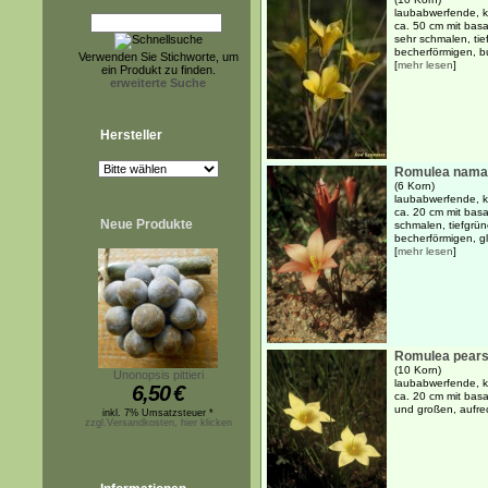
laubabwerfende, kn
ca. 50 cm mit basa
sehr schmalen, tie
becherförmigen, bu
Verwenden Sie Stichworte, um
[
mehr lesen
]
ein Produkt zu finden.
erweiterte Suche
Hersteller
Romulea namaq
(6 Korn)
laubabwerfende, kn
ca. 20 cm mit basa
Neue Produkte
schmalen, tiefgrün
becherförmigen, gl
[
mehr lesen
]
Romulea pears
(10 Korn)
Unonopsis pittieri
laubabwerfende, kn
6,50
€
ca. 20 cm mit basa
und großen, aufre
inkl. 7% Umsatzsteuer *
zzgl.Versandkosten, hier klicken