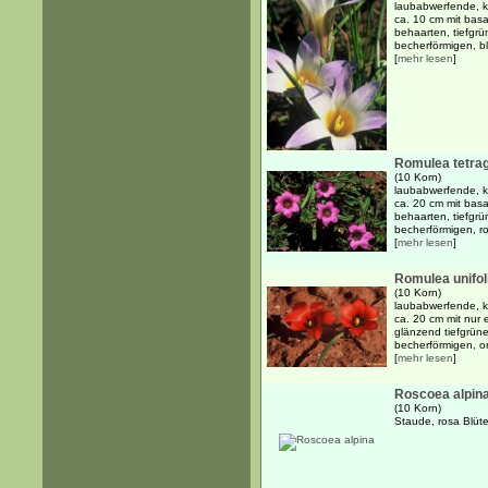
laubabwerfende, kn
ca. 10 cm mit basa
behaarten, tiefgrü
becherförmigen, blä
[
mehr lesen
]
Romulea tetra
(10 Korn)
laubabwerfende, kn
ca. 20 cm mit basa
behaarten, tiefgrü
becherförmigen, ros
[
mehr lesen
]
Romulea unifol
(10 Korn)
laubabwerfende, kn
ca. 20 cm mit nur 
glänzend tiefgrüne
becherförmigen, or
[
mehr lesen
]
Roscoea alpin
(10 Korn)
Staude, rosa Blüt