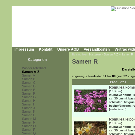
Impressum
Kontakt
Unsere AGB
Versandkosten
Vertrag wid
Sie sind hier:
Startseite
»
Samen A-Z
»
Samen R
Kategorien
Samen R
Wieder lieferbar!
Darstell
Samen A-Z
Samen A
angezeigte Produkte:
61
bis
80
(von
92
insg
Samen B
Produkte+
Samen C
Samen D
Romulea koms
Samen E
(10 Korn)
Samen F
laubabwerfende, kn
Samen G
ca. 30 cm mit basa
Samen H
schmalen, tiefgrün
Samen I
becherförmigen, r
Samen J
[
mehr lesen
]
Samen K
Samen L
Samen M
Romulea leipold
Samen N
(10 Korn)
Samen O
laubabwerfende, kn
Samen P
ca. 30 cm mit basa
Samen Q
schmalen, tiefgrün