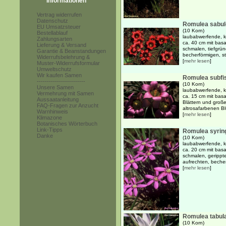
Informationen
Vertrag widerrufen
Datenschutz
Romulea sabu
EU Umsatzsteuer
(10 Korn)
Bestellablauf
laubabwerfende, kn
Zahlungsarten
ca. 40 cm mit basa
Lieferung & Versand
schmalen, tiefgrün
Garantie & Beanstandungen
becherförmigen, st
Widerrufsbelehrung &
[
mehr lesen
]
Muster-Widerrufsformular
Umweltschutz
Wir kaufen Samen
Romulea subfi
------------------------
(10 Korn)
Unsere Samen
laubabwerfende, kn
Vermehrung mit Samen
ca. 15 cm mit basa
Aussaatanleitung
Blättern und groß
FAQ-Fragen zur Anzucht
altrosafarbenen Blü
Warnhinweis
[
mehr lesen
]
Klimazone
Botanisches Wörterbuch
Link-Tipps
Romulea syrin
Danke
(10 Korn)
laubabwerfende, kn
ca. 20 cm mit basa
schmalen, gerippte
aufrechten, beche
[
mehr lesen
]
Romulea tabula
(10 Korn)