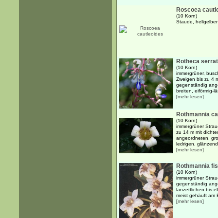
Roscoea cautl
(10 Korn)
Staude, hellgelbe
Rotheca serrat
(10 Korn)
immergrüner, busc
Zweigen bis zu 4 m
gegenständig ange
breiten, eiförmig-lä
[
mehr lesen
]
Rothmannia ca
(10 Korn)
immergrüner Strauc
zu 14 m mit dichte
angeordneten, groß
ledrigen, glänzend 
[
mehr lesen
]
Rothmannia fis
(10 Korn)
immergrüner Strau
gegenständig ange
lanzettlichen bis e
meist gehäuft am 
[
mehr lesen
]