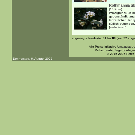
Rothmannia gl
(10 Korn)
immergrüner, klein
gegenständig ange
lanzettlichen, ledr
süßlich duftenden,
[
mehr lesen
]
angezeigte Produkte:
61
bis
80
(von
92
insg
Alle Preise inklusive
Umsatzsteue
Verkauf unter Zugrundelegu
© 2015-2026 Peter
Donnerstag, 6. August 2026