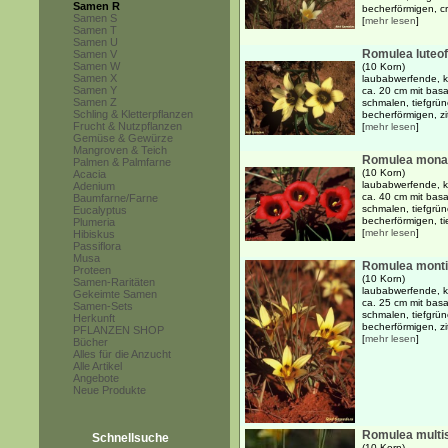
Samen R
becherförmigen, c
Samen S
[
mehr lesen
]
Samen T
Samen U
Romulea luteof
Samen V
Samen W
(10 Korn)
Samen X
laubabwerfende, kn
Samen Y
ca. 20 cm mit basa
Samen Z
schmalen, tiefgrün
Schling & Kletterpflanzen
becherförmigen, zi
Frucht & Nutzpflanzen
[
mehr lesen
]
Gemüse & Gewürze
Mangroven & Teich
Romulea mona
Palmen & Palmfarne
(10 Korn)
Acacia
laubabwerfende, kn
Adenium
ca. 40 cm mit basa
Baumfarne/Farne
schmalen, tiefgrün
Eucalyptus
becherförmigen, tie
Plumeria
[
mehr lesen
]
Hibiskus
Passiflora
Musa
Romulea monti
Proteen
(10 Korn)
Samen-Raritäten
laubabwerfende, kn
Gekeimte Samen
ca. 25 cm mit basa
Samen-Sets
schmalen, tiefgrün
Herkunft
becherförmigen, zi
PFLANZEN SHOP
[
mehr lesen
]
Bücher
Alles für die Anzucht
Alle Artikel
Angebote
Neue Produkte
Romulea multi
Schnellsuche
(10 Korn)