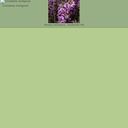
Crotalaria doidgeae
Hovea montana - bedrohte Art