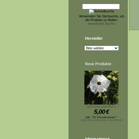
Verwenden Sie Stichworte, um
ein Produkt zu finden.
erweiterte Suche
Hersteller
Neue Produkte
Ipomoea pauciflora
5,00
€
inkl. 7% Umsatzsteuer *
zzgl.Versandkosten, hier klicken