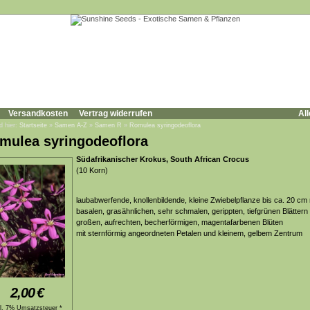
Versandkosten
Vertrag widerrufen
All
d hier:
Startseite
»
Samen A-Z
»
Samen R
»
Romulea syringodeoflora
mulea syringodeoflora
Südafrikanischer Krokus, South African Crocus
(10 Korn)
laubabwerfende, knollenbildende, kleine Zwiebelpflanze bis ca. 20 cm 
basalen, grasähnlichen, sehr schmalen, gerippten, tiefgrünen Blättern
großen, aufrechten, becherförmigen, magentafarbenen Blüten
mit sternförmig angeordneten Petalen und kleinem, gelbem Zentrum
2,00
€
kl. 7% Umsatzsteuer *