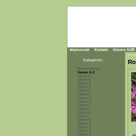
Impressum
Kontakt
Unsere AGB
Sie sin
Kategorien
Ro
Wieder lieferbar!
Samen A-Z
Samen A
Samen B
Samen C
Samen D
Samen E
Samen F
Samen G
Samen H
Samen I
Samen J
Samen K
Samen L
Samen M
Samen N
Samen O
Samen P
Samen Q
in