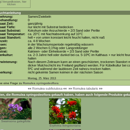
gl.Versandkosten, hier
klicken
uchtanleitung
mehrung:
Samen/Zwiebeln
behandlung:
0
aat Zeit:
ganzjährig
aat Tiefe:
nur leicht mit Substrat bedecken
aat Substrat:
Kokohum oder Anzuchterde + 2/3 Sand oder Perlite
saat Temperatur:
ca. 20°C mit Nachtabsenkung auf 10°C
aat Standort:
hell + von unten konstant leicht feucht halten, nicht naß
zeit:
ca. 4-8 Wochen
ssen:
in der Wachstumsperiode regelmäßig wässern
gen:
alle 2 Wochen 0,1%ig oder Langzeitdünger
trat:
Kakteen- oder Einheitserde + 2/3 Sand oder Perlite
erkultur:
ca. 2-3 Jahre hell oder dunkel bei ca. 5-10ºC im Kalthaus + nur leicht feu
halten
rwinterung:
Nach diesem Zeitraum kann an einen geschützten, trockenen Standort m
dicker Mulchschicht ins Freiland gepflanzt werden. Für Kübelkultur bei c
5ºC und während der laublosen Zeit nahezu trocken halten.
erkung:
nicht gekeimte Samen keimen in der nächsten Saison
Montag, 25. März 2013
be eine Frage zu
Romulea syringodeoflora
««
Romulea subfistulosa
««
»»
Romulea tabularis
»»
en, die
Romulea syringodeoflora
gekauft haben, haben auch folgende Produkte geka
Swainsona galegifolia
Erythrina livingstoniana