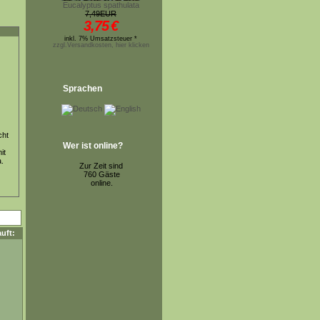
Eucalyptus spathulata
7,49EUR
3,75
€
inkl. 7% Umsatzsteuer *
zzgl.Versandkosten, hier klicken
Sprachen
cht
Wer ist online?
it
a.
Zur Zeit sind
760 Gäste
online.
uft: