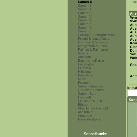
Samen R
zz
Samen S
Samen T
Samen U
Anz
Samen V
Ver
Samen W
Vor
Samen X
Auss
Samen Y
Auss
Samen Z
Auss
Schling & Kletterpflanzen
Aus
Frucht & Nutzpflanzen
Auss
Gemüse & Gewürze
Keim
Mangroven & Teich
Gie
Palmen & Palmfarne
Dün
Acacia
Subs
Adenium
Weit
Baumfarne/Farne
Eucalyptus
Übe
Plumeria
Hibiskus
Passiflora
Anm
Musa
Proteen
Samen-Raritäten
Ich ha
Gekeimte Samen
Samen-Sets
Herkunft
Kund
PFLANZEN SHOP
Bücher
Alles für die Anzucht
Alle Artikel
Angebote
Neue Produkte
Schnellsuche