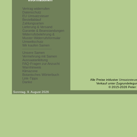
Informationen
Vertrag widerrufen
Datenschutz
EU Umsatzsteuer
Bestellablauf
Zahlungsarten
Lieferung & Versand
Garantie & Beanstandungen
Widerrufsbelehrung &
Muster-Widerrufsformular
Umweltschutz
Wir kaufen Samen
------------------------
Unsere Samen
Vermehrung mit Samen
Aussaatanleitung
FAQ-Fragen zur Anzucht
Warnhinweis
Klimazone
Botanisches Wörterbuch
Link-Tipps
Alle Preise inklusive
Umsatzsteue
Danke
Verkauf unter Zugrundelegu
© 2015-2026 Peter
Sonntag, 9. August 2026