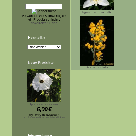
Tigridia pavonina alba
Verwenden Sie Stichworte, um
ein Produkt zu finden.
erweiterte Suche
Hersteller
Neue Produkte
Acacia buxifolia
Ipomoea pauciflora
5,00
€
inkl. 7% Umsatzsteuer *
zzgl.Versandkosten, hier klicken