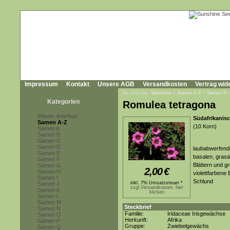
Impressum
Kontakt
Unsere AGB
Versandkosten
Vertrag wid
Sie sind hier:
Startseite
»
Samen A-Z
»
Samen R
Kategorien
Romulea tetragona
Wieder lieferbar!
Südafrikanis
Samen A-Z
(10 Korn)
Samen A
Samen B
Samen C
Samen D
laubabwerfende
Samen E
basalen, grasä
Samen F
Blättern und g
Samen G
2,00
€
Samen H
violettfarbene
Samen I
Schlund
inkl. 7% Umsatzsteuer *
Samen J
zzgl.Versandkosten, hier
Samen K
klicken
Samen L
Samen M
Steckbrief
Samen N
Familie:
Iridaceae Irisgewächse
Samen O
Herkunft:
Afrika
Samen P
Gruppe:
Zwiebelgewächs
Samen Q