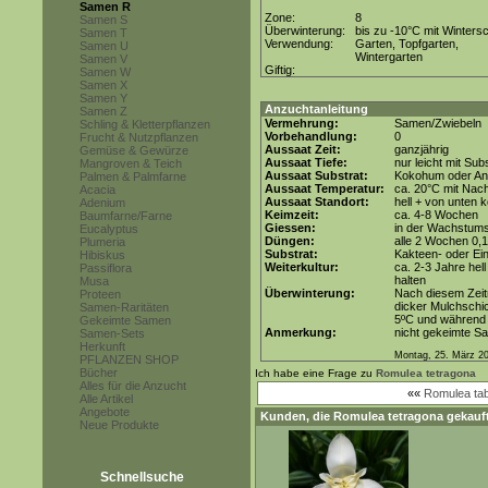
Samen R
Zone:
8
Samen S
Überwinterung:
bis zu -10°C mit Winters
Samen T
Verwendung:
Garten, Topfgarten,
Samen U
Wintergarten
Samen V
Giftig:
Samen W
Samen X
Samen Y
Anzuchtanleitung
Samen Z
Vermehrung:
Samen/Zwiebeln
Schling & Kletterpflanzen
Vorbehandlung:
0
Frucht & Nutzpflanzen
Aussaat Zeit:
ganzjährig
Gemüse & Gewürze
Aussaat Tiefe:
nur leicht mit Su
Mangroven & Teich
Aussaat Substrat:
Kokohum oder Anz
Palmen & Palmfarne
Aussaat Temperatur:
ca. 20°C mit Nac
Acacia
Aussaat Standort:
hell + von unten k
Adenium
Keimzeit:
ca. 4-8 Wochen
Baumfarne/Farne
Giessen:
in der Wachstum
Eucalyptus
Düngen:
alle 2 Wochen 0,
Plumeria
Substrat:
Kakteen- oder Ein
Hibiskus
Weiterkultur:
ca. 2-3 Jahre hell
Passiflora
halten
Musa
Überwinterung:
Nach diesem Zeit
Proteen
dicker Mulchschic
Samen-Raritäten
5ºC und während d
Gekeimte Samen
Anmerkung:
nicht gekeimte S
Samen-Sets
Herkunft
Montag, 25. März 2
PFLANZEN SHOP
Bücher
Ich habe eine Frage zu
Romulea tetragona
Alles für die Anzucht
««
Romulea tab
Alle Artikel
Angebote
Kunden, die
Romulea tetragona
gekauft
Neue Produkte
Schnellsuche