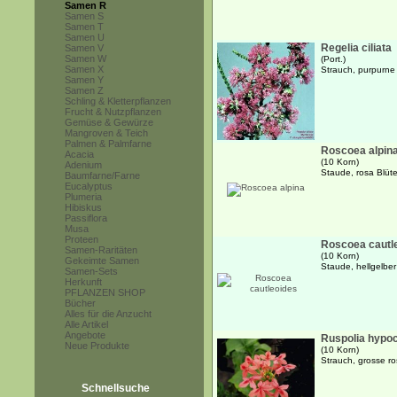
Samen R
Samen S
Samen T
Samen U
Regelia ciliata
Samen V
Samen W
(Port.)
Samen X
Strauch, purpurne
Samen Y
Samen Z
Schling & Kletterpflanzen
Frucht & Nutzpflanzen
Gemüse & Gewürze
Mangroven & Teich
Palmen & Palmfarne
Roscoea alpin
Acacia
(10 Korn)
Adenium
Staude, rosa Blüt
Baumfarne/Farne
Eucalyptus
Plumeria
Hibiskus
Passiflora
Musa
Proteen
Roscoea cautl
Samen-Raritäten
(10 Korn)
Gekeimte Samen
Staude, hellgelbe
Samen-Sets
Herkunft
PFLANZEN SHOP
Bücher
Alles für die Anzucht
Alle Artikel
Angebote
Ruspolia hypoc
Neue Produkte
(10 Korn)
Strauch, grosse ro
Schnellsuche