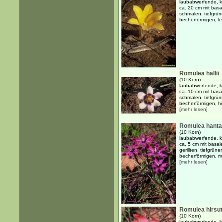
laubabwerfende, kn
ca. 20 cm mit basa
schmalen, tiefgrün
becherförmigen, l
Romulea hallii
(10 Korn)
laubabwerfende, kn
ca. 10 cm mit basa
schmalen, tiefgrün
becherförmigen, hel
[
mehr lesen
]
Romulea hant
(10 Korn)
laubabwerfende, kn
ca. 5 cm mit basal
gerillten, tiefgrün
becherförmigen, m
[
mehr lesen
]
Romulea hirsu
(10 Korn)
laubabwerfende, kn