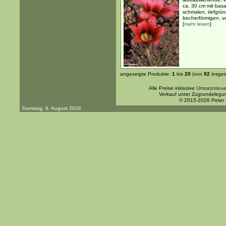
ca. 30 cm mit basa
schmalen, tiefgrün
becherförmigen, vo
[
mehr lesen
]
angezeigte Produkte:
1
bis
20
(von
92
insges
Alle Preise inklusive
Umsatzsteue
Verkauf unter Zugrundelegu
© 2015-2026 Peter
Samstag, 8. August 2026