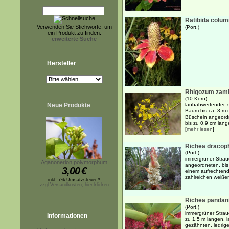
Ratibida colum
Verwenden Sie Stichworte, um
(Port.)
ein Produkt zu finden.
erweiterte Suche
Hersteller
Rhigozum zam
(10 Korn)
Neue Produkte
laubabwerfender, s
Baum bis ca. 3 m 
Büscheln angeordn
bis zu 0,9 cm lang
[
mehr lesen
]
Richea dracoph
(Port.)
immergrüner Strauc
Aganonerion polymorphum
angeordneten, bis
3,00
€
einem aufrechten
zahlreichen weiße
inkl. 7% Umsatzsteuer *
zzgl.Versandkosten, hier klicken
Richea pandani
(Port.)
immergrüner Strauc
Informationen
zu 1,5 m langen, 
gezähnten, ledrig