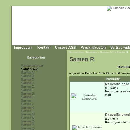
Impressum
Kontakt
Unsere AGB
Versandkosten
Vertrag wid
Sie sind hier:
Startseite
»
Samen A-Z
»
Samen R
Kategorien
Samen R
Wieder lieferbar!
Darstell
Samen A-Z
Samen A
angezeigte Produkte:
1
bis
20
(von
92
insges
Samen B
Produkte
Samen C
Samen D
Rauvolfia can
Samen E
(10 Korn)
Samen F
Baum, cremeweisse
Samen G
med.
Samen H
Samen I
Samen J
Samen K
Samen L
Samen M
Rauvolfia vomi
Samen N
(10 Korn)
Samen O
Baum, grünliche Bl
Samen P
Samen Q