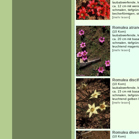
laubabwerfende, kn
ca. 12 cm mit weni
schmalen, tiefgrün
becherförmigen, st
[
mehr lesen
]
Romulea atrand
(10 Korn)
laubabwerfende, kn
ca. 20 cm mit basa
schmalen, tiefgrü
leuchtend magenta
[
mehr lesen
]
Romulea discif
(10 Korn)
laubabwerfende, kn
ca. 15 cm mit basa
schmalen, tiefgrü
leuchtend gelben B
[
mehr lesen
]
Romulea diver
(10 Korn)