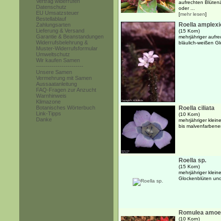
Vertrag widerrufen
aufrechten Blüte
Datenschutz
oder ...
EU Umsatzsteuer
[
mehr lesen
]
Bestellablauf
Roella amplexi
Zahlungsarten
Lieferung & Versand
(15 Korn)
Garantie & Beanstandungen
mehrjähriger aufrec
Widerrufsbelehrung &
bläulich-weißen G
Muster-Widerrufsformular
Umweltschutz
Wir kaufen Samen
------------------------
Unsere Samen
Vermehrung mit Samen
Aussaatanleitung
FAQ-Fragen zur Anzucht
Warnhinweis
Klimazone
Botanisches Wörterbuch
Roella ciliata
Link-Tipps
(10 Korn)
Danke
mehrjähriger kleine
bis malvenfarbene
Roella sp.
(15 Korn)
mehrjähriger klein
Glockenblüten und
Romulea amoe
(10 Korn)