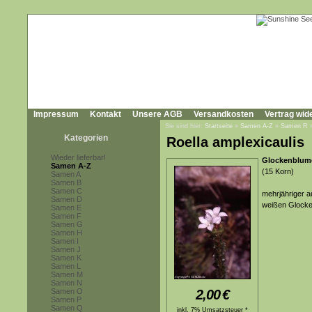
Impressum
Kontakt
Unsere AGB
Versandkosten
Vertrag wid
Sie sind hier:
Startseite
»
Samen A-Z
»
Samen R
Kategorien
Roella amplexicaulis
Wieder lieferbar!
Glockenblume
Samen A-Z
(15 Korn)
Samen A
Samen B
Samen C
mehrjähriger au
Samen D
weißen Glocke
Samen E
Samen F
Samen G
Samen H
Samen I
Samen J
Samen K
Samen L
Samen M
Samen N
Samen O
2,00
€
Samen P
Samen Q
inkl. 7% Umsatzsteuer *