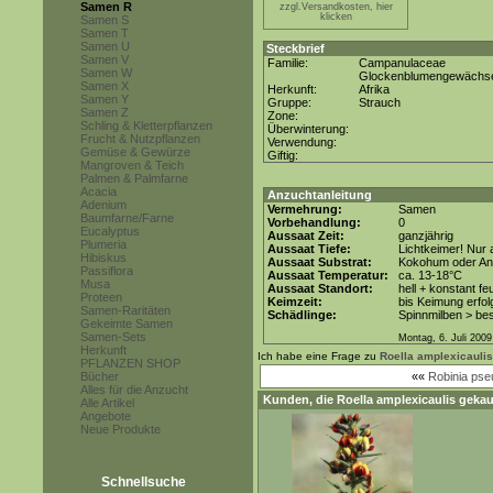
Samen R
zzgl.Versandkosten, hier
klicken
Samen S
Samen T
Samen U
Steckbrief
Samen V
Familie:
Campanulaceae
Samen W
Glockenblumengewächs
Samen X
Herkunft:
Afrika
Samen Y
Gruppe:
Strauch
Samen Z
Zone:
Schling & Kletterpflanzen
Überwinterung:
Frucht & Nutzpflanzen
Verwendung:
Gemüse & Gewürze
Giftig:
Mangroven & Teich
Palmen & Palmfarne
Acacia
Anzuchtanleitung
Adenium
Vermehrung:
Samen
Baumfarne/Farne
Vorbehandlung:
0
Eucalyptus
Aussaat Zeit:
ganzjährig
Plumeria
Aussaat Tiefe:
Lichtkeimer! Nur 
Hibiskus
Aussaat Substrat:
Kokohum oder Anz
Passiflora
Aussaat Temperatur:
ca. 13-18°C
Musa
Aussaat Standort:
hell + konstant fe
Proteen
Keimzeit:
bis Keimung erfol
Samen-Raritäten
Schädlinge:
Spinnmilben > be
Gekeimte Samen
Samen-Sets
Montag, 6. Juli 2009
Herkunft
Ich habe eine Frage zu
Roella amplexicaulis
PFLANZEN SHOP
Bücher
««
Robinia pse
Alles für die Anzucht
Kunden, die
Roella amplexicaulis
gekau
Alle Artikel
Angebote
Neue Produkte
Schnellsuche