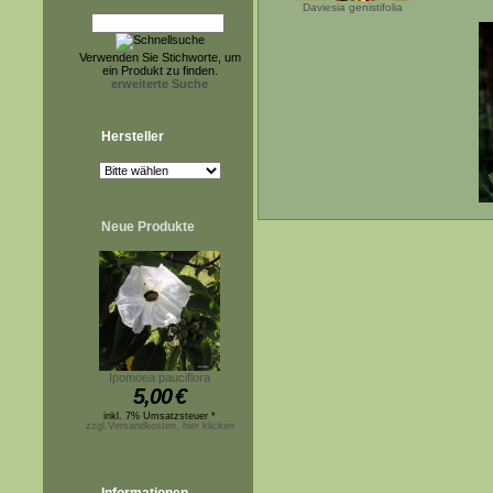
Daviesia genistifolia
Verwenden Sie Stichworte, um
ein Produkt zu finden.
erweiterte Suche
Hersteller
Neue Produkte
Ipomoea pauciflora
5,00
€
inkl. 7% Umsatzsteuer *
zzgl.Versandkosten, hier klicken