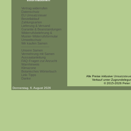
Informationen
Vertrag widerrufen
Datenschutz
EU Umsatzsteuer
Bestellablauf
Zahlungsarten
Lieferung & Versand
Garantie & Beanstandungen
Widerrufsbelehrung &
Muster-Widerrufsformular
Umweltschutz
Wir kaufen Samen
------------------------
Unsere Samen
Vermehrung mit Samen
Aussaatanleitung
FAQ-Fragen zur Anzucht
Warnhinweis
Klimazone
Botanisches Wörterbuch
Link-Tipps
Alle Preise inklusive
Umsatzsteue
Danke
Verkauf unter Zugrundelegu
© 2015-2026 Peter
Donnerstag, 6. August 2026