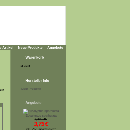
e Artikel
Neue Produkte
Angebote
Warenkorb
ist leer!
Hersteller Info
-
Mehr Produkte
aus
Angebote
Eucalyptus spathulata
7,49EUR
3,75
€
inkl. 7% Umsatzsteuer *