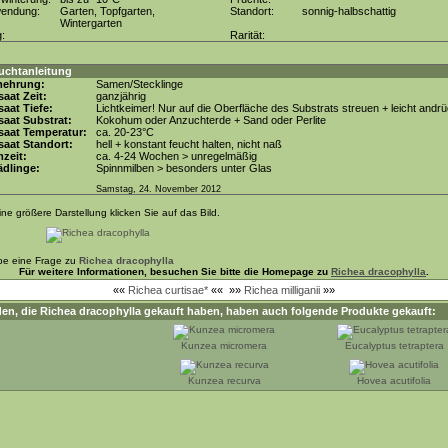
wendung:
Garten, Topfgarten,
Standort:
sonnig-halbschattig
Wintergarten
g:
Rarität:
uchtanleitung
mehrung:
Samen/Stecklinge
aat Zeit:
ganzjährig
aat Tiefe:
Lichtkeimer! Nur auf die Oberfläche des Substrats streuen + leicht andr
aat Substrat:
Kokohum oder Anzuchterde + Sand oder Perlite
saat Temperatur:
ca. 20-23°C
aat Standort:
hell + konstant feucht halten, nicht naß
zeit:
ca. 4-24 Wochen > unregelmäßig
dlinge:
Spinnmilben > besonders unter Glas
Samstag, 24. November 2012
ine größere Darstellung klicken Sie auf das Bild.
be eine Frage zu
Richea dracophylla
Für weitere Informationen, besuchen Sie bitte die Homepage zu
Richea dracophylla
.
««
Richea curtisae*
««
»»
Richea milliganii
»»
en, die
Richea dracophylla
gekauft haben, haben auch folgende Produkte gekauft:
Kunzea micromera
Eucalyptus tetraptera
Kunzea recurva
Hovea acutifolia