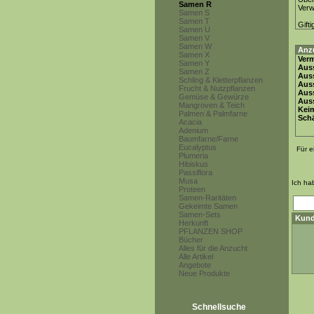
Samen R
Ver
Samen S
Samen T
Gifti
Samen U
Samen V
Samen W
Anz
Samen X
Ver
Samen Y
Auss
Samen Z
Auss
Schling & Kletterpflanzen
Auss
Frucht & Nutzpflanzen
Aus
Gemüse & Gewürze
Auss
Mangroven & Teich
Keim
Palmen & Palmfarne
Schä
Acacia
Adenium
Baumfarne/Farne
Eucalyptus
Für e
Plumeria
Hibiskus
Passiflora
Musa
Ich ha
Proteen
Samen-Raritäten
Gekeimte Samen
Samen-Sets
Kund
Herkunft
PFLANZEN SHOP
Bücher
Alles für die Anzucht
Alle Artikel
Angebote
Neue Produkte
Schnellsuche