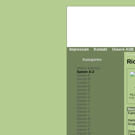
Impressum
Kontakt
Unsere AGB
Sie sin
Kategorien
Ri
Wieder lieferbar!
Samen A-Z
Samen A
Samen B
Samen C
Samen D
Samen E
Samen F
7% 
Samen G
zzgl
Samen H
Samen I
Samen J
Stec
Samen K
Fami
Samen L
Samen M
Herk
Samen N
Gru
Samen O
Samen P
Zon
Samen Q
Über