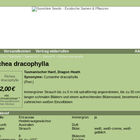
Versandkosten
Vertrag widerrufen
All
d hier:
Startseite
»
Samen A-Z
»
Samen R
»
Richea dracophylla
chea dracophylla
Tasmanischer Hanf, Dragon Heath
Synonyme:
Cystanthe dracophylla
(Port.)
2,00
€
immergrüner Strauch bis zu 5 m mit spiralförmig angeordneten, bis zu 30 cm
inkl.
langen schmalen Blättern und einem aufrechtenden Blütenstand, bestehend 
Umsatzsteuer *
.Versandkosten,
zahlreichen weißen Einzelblüten
hier klicken
kbrief
lie:
Ericaceae
Immergrün:
ja
Heidekrautgewächse
unft:
Australien
Duft:
ppe:
Strauch
Blüte:
weiß, weiß-creme, weiß-
gelblich
e:
8
Blütezeit:
winterung:
bis zu -10°C
Früchte: