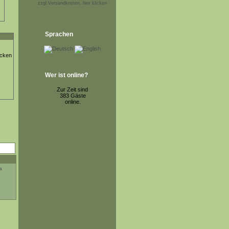
zzgl.Versandkosten, hier klicken
Sprachen
ücken
Wer ist online?
Zur Zeit sind
383 Gäste
online.