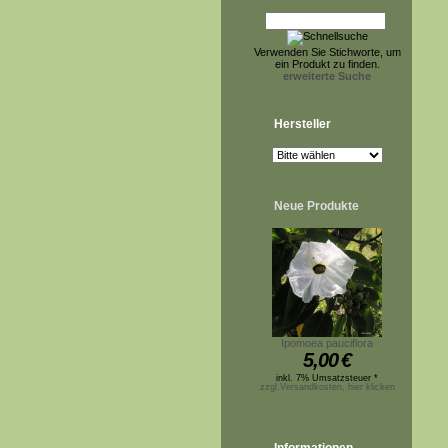
Verwenden Sie Stichworte, um
ein Produkt zu finden.
erweiterte Suche
Hersteller
Neue Produkte
Ipomoea pauciflora
5,00
€
inkl. 7% Umsatzsteuer *
zzgl.Versandkosten, hier klicken