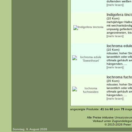
duftenden weißen 
[
mehr lesen
]
Indigofera tinct
(10 Korn)
mehrjähriger Halbs
mit wechselständig
unpaarig gefieder
angeordneten, bis 
[
mehr lesen
]
Iochroma edule
(10 Korn)
robuster, hoher Str
lanzettlich oder e
oftmals gehäuft am
hängenden, ...
[
mehr lesen
]
Iochroma fuch
(20 Korn)
robuster, hoher Str
lanzettlich oder el
oftmals gehäuft am
hängenden, ...
[
mehr lesen
]
angezeigte Produkte:
41
bis
60
(von
79
insg
Alle Preise inklusive
Umsatzsteue
Verkauf unter Zugrundelegu
© 2015-2026 Peter
Sonntag, 9. August 2026