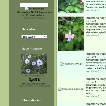
kleiner Baum bis z
dichter, ovaler Kr
Stamm und wechsel
[
mehr lesen
]
Verwenden Sie Stichworte, um
ein Produkt zu finden.
Impatiens hoch
erweiterte Suche
(10 Korn)
mehrjähriger, klein
ca. 60 cm, mit fle
Hersteller
angeordneten, lang
elliptischen, spira
[
mehr lesen
]
Neue Produkte
Impatiens irvin
(10 Korn)
mehrjähriger, klei
vielverzweigter, su
Stämmen und langg
breiten, spiralförm
[
mehr lesen
]
Ipomoea ternifolia
3,50
€
Impatiens long
(10 Korn)
inkl. 7% Umsatzsteuer *
einjährige, kleine
zzgl.Versandkosten, hier klicken
angeordneten, län
Blättern und achse
rötlich ...
[
mehr lesen
]
Informationen
Impatiens mad