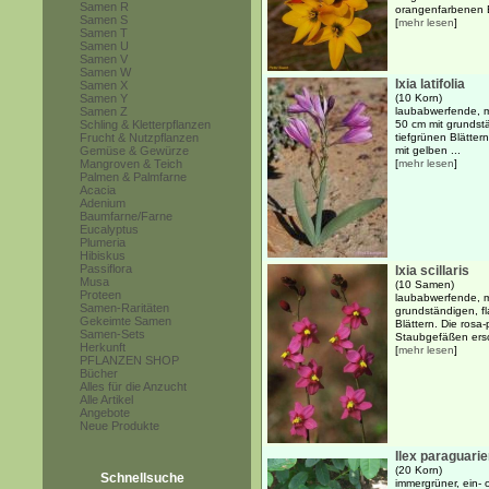
Samen R
orangenfarbenen B
Samen S
[
mehr lesen
]
Samen T
Samen U
Samen V
Samen W
Ixia latifolia
Samen X
Samen Y
(10 Korn)
Samen Z
laubabwerfende, me
Schling & Kletterpflanzen
50 cm mit grundst
Frucht & Nutzpflanzen
tiefgrünen Blätter
Gemüse & Gewürze
mit gelben ...
Mangroven & Teich
[
mehr lesen
]
Palmen & Palmfarne
Acacia
Adenium
Baumfarne/Farne
Eucalyptus
Plumeria
Hibiskus
Passiflora
Ixia scillaris
Musa
(10 Samen)
Proteen
laubabwerfende, me
Samen-Raritäten
grundständigen, fl
Gekeimte Samen
Blättern. Die rosa
Samen-Sets
Staubgefäßen ersc
Herkunft
[
mehr lesen
]
PFLANZEN SHOP
Bücher
Alles für die Anzucht
Alle Artikel
Angebote
Neue Produkte
Ilex paraguari
(20 Korn)
Schnellsuche
immergrüner, ein-