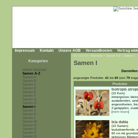
Impressum
Kontakt
Unsere AGB
Versandkosten
Vertrag wid
Sie sind hier:
Startseite
»
Samen A-Z
»
Samen I
Kategorien
Samen I
Wieder lieferbar!
Darstellen
Samen A-Z
Samen A
angezeigte Produkte:
41
bis
60
(von
79
insg
Samen B
Produkte
Samen C
Samen D
Isotropis atro
Samen E
(10 Korn)
Samen F
immergrüner, klein
Samen G
ausladenden, seid
Samen H
angeordneten, bis
Samen I
2-gelappten, ovale
Samen J
[
mehr lesen
]
Samen K
Samen L
Samen M
Ixia dubia
Samen N
(10 Samen)
Samen O
laubabwerfende, me
Samen P
60 cm mit grundst
Samen Q
tiefgrünen Blättern