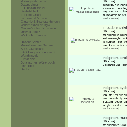
Vertrag widerrufen
(10 Korn)
Datenschutz
immergrüner, vielv
EU Umsatzsteuer
rosaroten, fleisc
Bestellablauf
angeordneten, lang
Zahlungsarten
spiralförmig angeor
Lieferung & Versand
[
mehr lesen
]
Garantie & Beanstandungen
Widerrufsbelehrung &
Impatiens sylv
Muster-Widerrufsformular
(10 Korn)
Umweltschutz
mehrjähriger, klei
Wir kaufen Samen
vielverzweigter, su
------------------------
fleischigen Stenge
Unsere Samen
und 4 cm breiten, 
Vermehrung mit Samen
[
mehr lesen
]
Aussaatanleitung
FAQ-Fragen zur Anzucht
Warnhinweis
Indigofera circ
Klimazone
(30 Korn)
Botanisches Wörterbuch
Beschreibung folgt
Link-Tipps
Danke
Indigofera cyti
(10 Korn)
robuster, mehrjähri
wechselständig an
Blättern, bestehe
länglich ovalen, sa
[
mehr lesen
]
Indigofera fru
(10 Korn)
mehrjähriger Strau