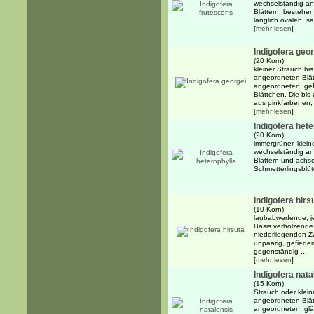
wechselständig an
Blättern, bestehe
länglich ovalen, sa
[
mehr lesen
]
Indigofera geor
(20 Korn)
kleiner Strauch bi
angeordneten Blät
angeordneten, gef
Blättchen. Die bis
aus pinkfarbenen, 
[
mehr lesen
]
Indigofera hete
(20 Korn)
immergrüner, klein
wechselständig an
Blättern und achse
Schmetterlingsblü
Indigofera hirs
(10 Korn)
laubabwerfende, j
Basis verholzende
niederliegenden Z
unpaarig, gefieder
gegenständig ...
[
mehr lesen
]
Indigofera nata
(15 Korn)
Strauch oder klei
angeordneten Blä
angeordneten, glä