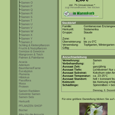
Samen O
inkl. 7% Umsatzsteuer *
Samen P
zzgl.Versandkosten, hier klicken
Samen Q
Samen R
Samen S
Samen T
Steckbrief
Samen U
Familie:
Gentianaceae Enziange
Samen V
Herkunft:
Südamerika
Samen W
Gruppe:
Staude
Samen X
Samen Y
Zone:
9
Überwinterung:
bis zu 0°C
Samen Z
Verwendung:
Topfgarten, Wintergarten
Schling & Kletterpflanzen
Giftig:
Frucht & Nutzpflanzen
Gemüse & Gewürze
Mangroven & Teich
Anzuchtanleitung
Palmen & Palmfarne
Vermehrung:
Samen
Acacia
Vorbehandlung:
0
Adenium
Aussaat Zeit:
ganzjährig
Baumfarne/Farne
Aussaat Tiefe:
Lichtkeimer! Nur 
Eucalyptus
Aussaat Substrat:
Kokohum oder Anz
Plumeria
Aussaat Temperatur:
ca. 23-25°C
Hibiskus
Aussaat Standort:
hell + konstant fe
Passiflora
Keimzeit:
bis Keimung erfol
Musa
Schädlinge:
Spinnmilben > be
Proteen
Dienstag, 6. Dezem
Samen-Raritäten
Gekeimte Samen
Samen-Sets
Für eine größere Darstellung klicken Sie auf 
Herkunft
PFLANZEN SHOP
Bücher
Alles für die Anzucht