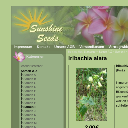
Impressum
Kontakt
Unsere AGB
Versandkosten
Vertrag wid
Sie sind hier:
Startseite
»
Samen A-Z
»
Samen I
Kategorien
Irlbachia alata
Irlbachi
Wieder lieferbar!
(Port.)
Samen A-Z
Samen A
Samen B
immergrü
Samen C
Samen D
angeordn
Samen E
Blütenst
Samen F
glockenf
Samen G
weißen B
Samen H
schließe
Samen I
Samen J
Samen K
Samen L
Samen M
2,00
€
Samen N