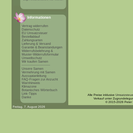
Informationen
Vertrag widerrufen
Datenschutz
EU Umsatzsteuer
Bestellablauf
Zahlungsarten
Lieferung & Versand
Garantie & Beanstandungen
Widerrufsbelehrung &
Muster-Widerrufsformular
Umweltschutz
Wir kaufen Samen
------------------------
Unsere Samen
Vermehrung mit Samen
Aussaatanleitung
FAQ-Fragen zur Anzucht
Warnhinweis
Klimazone
Botanisches Wörterbuch
Link-Tipps
Alle Preise inklusive
Umsatzsteue
Danke
Verkauf unter Zugrundelegu
© 2015-2026 Peter
Freitag, 7. August 2026