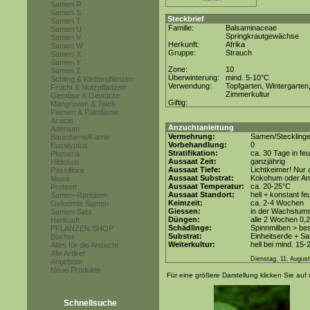
Samen R
Samen S
Steckbrief
Samen T
Familie:
Balsaminaceae
Samen U
Springkrautgewächse
Samen V
Herkunft:
Afrika
Samen W
Gruppe:
Strauch
Samen X
Samen Y
Zone:
10
Samen Z
Überwinterung:
mind. 5-10°C
Schling & Kletterpflanzen
Verwendung:
Topfgarten, Wintergarten
Frucht & Nutzpflanzen
Zimmerkultur
Gemüse & Gewürze
Giftig:
Mangroven & Teich
Palmen & Palmfarne
Acacia
Anzuchtanleitung
Adenium
Vermehrung:
Samen/Steckling
Baumfarne/Farne
Vorbehandlung:
0
Eucalyptus
Stratifikation:
ca. 30 Tage in fe
Plumeria
Aussaat Zeit:
ganzjährig
Hibiskus
Aussaat Tiefe:
Lichtkeimer! Nur 
Passiflora
Aussaat Substrat:
Kokohum oder Anz
Musa
Aussaat Temperatur:
ca. 20-25°C
Proteen
Aussaat Standort:
hell + konstant fe
Samen-Raritäten
Keimzeit:
ca. 2-4 Wochen
Gekeimte Samen
Giessen:
in der Wachstum
Samen-Sets
Düngen:
alle 2 Wochen 0,
Herkunft
Schädlinge:
Spinnmilben > be
PFLANZEN SHOP
Substrat:
Einheitserde + Sa
Bücher
Weiterkultur:
hell bei mind. 15-
Alles für die Anzucht
Alle Artikel
Dienstag, 11. Augus
Angebote
Neue Produkte
Für eine größere Darstellung klicken Sie auf 
Schnellsuche