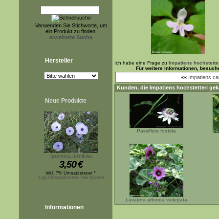
Verwenden Sie Stichworte, um
ein Produkt zu finden.
erweiterte Suche
Hersteller
Ich habe eine Frage zu
Impatiens hochstette
Für weitere Informationen, besuch
««
Impatiens ca
Kunden, die
Impatiens hochstetteri
geka
Neue Produkte
Passiflora foetida
Ipomoea ternifolia
3,50
€
inkl. 7% Umsatzsteuer *
zzgl.Versandkosten, hier klicken
Lavatera arborea variegata
Informationen