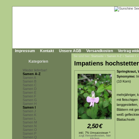
Impressum
Kontakt
Unsere AGB
Versandkosten
Vertrag wid
Sie sind hier:
Startseite
»
Samen A-Z
»
Samen I
Kategorien
Impatiens hochstetter
Wieder lieferbar!
Springkraut, 
Samen A-Z
Synonyme:
Im
Samen A
Samen B
(10 Korn)
Samen C
Samen D
Samen E
mehrjähriger, k
Samen F
mit fleischige
Samen G
Samen H
langgestielten,
Samen I
Blättern mit ge
Samen J
weiß gefleckte
Samen K
Samen L
Blattachseln
Samen M
2,50
€
Samen N
Samen O
inkl. 7% Umsatzsteuer *
Samen P
zzgl.Versandkosten, hier
Samen Q
klicken