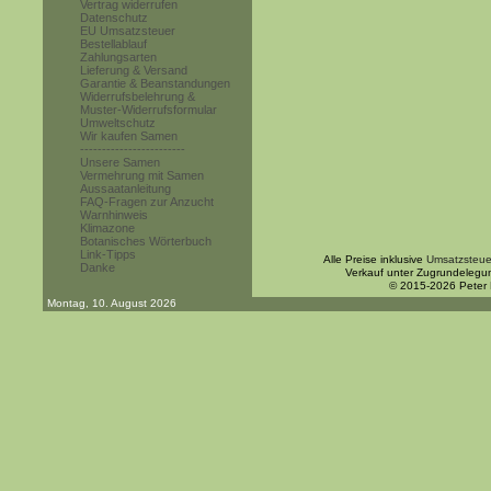
Vertrag widerrufen
Datenschutz
EU Umsatzsteuer
Bestellablauf
Zahlungsarten
Lieferung & Versand
Garantie & Beanstandungen
Widerrufsbelehrung &
Muster-Widerrufsformular
Umweltschutz
Wir kaufen Samen
------------------------
Unsere Samen
Vermehrung mit Samen
Aussaatanleitung
FAQ-Fragen zur Anzucht
Warnhinweis
Klimazone
Botanisches Wörterbuch
Link-Tipps
Alle Preise inklusive
Umsatzsteue
Danke
Verkauf unter Zugrundelegu
© 2015-2026 Peter
Montag, 10. August 2026