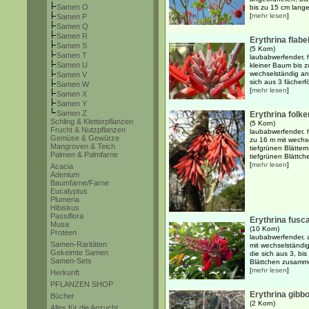
Samen O
bis zu 15 cm lange
[
mehr lesen
]
Samen P
Samen Q
Samen R
Erythrina flabe
Samen S
(5 Korn)
Samen T
laubabwerfender, h
Samen U
kleiner Baum bis 
wechselständig ang
Samen V
sich aus 3 fächerf
Samen W
[
mehr lesen
]
Samen X
Samen Y
Samen Z
Erythrina folker
Schling & Kletterpflanzen
(5 Korn)
Frucht & Nutzpflanzen
laubabwerfender, 
Gemüse & Gewürze
zu 16 m mit wechs
Mangroven & Teich
tiefgrünen Blätter
Palmen & Palmfarne
tiefgrünen Blättche
[
mehr lesen
]
Acacia
Adenium
Baumfarne/Farne
Eucalyptus
Plumeria
Hibiskus
Passiflora
Erythrina fusc
Musa
(10 Korn)
Proteen
laubabwerfender, 
Samen-Raritäten
mit wechselständig
Gekeimte Samen
die sich aus 3, bi
Samen-Sets
Blättchen zusamme
[
mehr lesen
]
Herkunft
PFLANZEN SHOP
Erythrina gibb
Bücher
(2 Korn)
Alles für die Anzucht