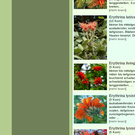
langgestielten, 3-
breiten, ...
[
mehr lesen
]
Erythrina latis
(10 Korn)
kleiner bis mittel
ausladender, rund
tiefgrünen, Blätte
Haaren besetzt. Di
[
mehr lesen
]
Erythrina livin
(5 Korn)
kleiner bis mittel
mittel- bis tiefgr
leuchtend scharlac
achselständigen 
langgestielten, ...
[
mehr lesen
]
Erythrina lysi
(5 Korn)
laubabwerfender, k
ausladender Kron
ovalen, tiefgrünen 
zurückgebogenen, 
oder ...
[
mehr lesen
]
Erythrina lysis
(5 Korn)