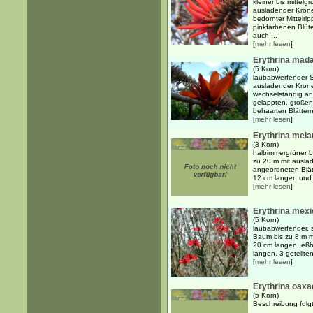
kleiner bis mittel
ausladender Krone 
bedornter Mittelr
pinkfarbenen Blüt
auch ...
[
mehr lesen
]
Erythrina mad
(5 Korn)
laubabwerfender S
ausladender Kron
wechselständig an
gelappten, großen 
behaarten Blättern.
[
mehr lesen
]
Erythrina mela
(3 Korn)
halbimmergrüner b
zu 20 m mit ausla
angeordneten Blätt
12 cm langen und 9
[
mehr lesen
]
Erythrina mex
(5 Korn)
laubabwerfender, s
Baum bis zu 8 m m
20 cm langen, eßba
langen, 3-geteilten
[
mehr lesen
]
Erythrina oax
(5 Korn)
Beschreibung folgt.