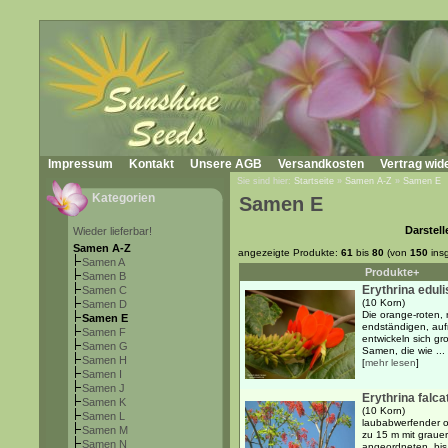
Impressum
Kontakt
Unsere AGB
Versandkosten
Vertrag wid
Sie sind hier:
Startseite
»
Samen A-Z
»
Samen E
Kategorien
Samen E
Darstell
Wieder lieferbar!
Samen A-Z
angezeigte Produkte:
61
bis
80
(von
150
ins
Samen A
Produkte+
Samen B
Erythrina eduli
Samen C
(10 Korn)
Samen D
Die orange-roten, 
Samen E
endständigen, auf
Samen F
entwickeln sich gr
Samen G
Samen, die wie ...
Samen H
[
mehr lesen
]
Samen I
Samen J
Erythrina falca
Samen K
(10 Korn)
Samen L
laubabwerfender o
Samen M
zu 15 m mit graue
Samen N
angeordneten, bis 