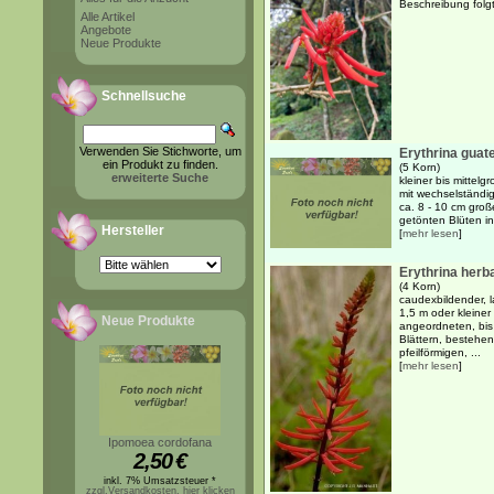
Beschreibung folgt.
Alle Artikel
Angebote
Neue Produkte
Schnellsuche
Verwenden Sie Stichworte, um
Erythrina guat
ein Produkt zu finden.
(5 Korn)
erweiterte Suche
kleiner bis mittel
mit wechselständi
ca. 8 - 10 cm groß
getönten Blüten in
Hersteller
[
mehr lesen
]
Erythrina herb
(4 Korn)
caudexbildender, l
1,5 m oder kleiner
Neue Produkte
angeordneten, bis
Blättern, bestehen
pfeilförmigen, ...
[
mehr lesen
]
Ipomoea cordofana
2,50
€
inkl. 7% Umsatzsteuer *
zzgl.Versandkosten, hier klicken