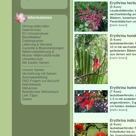
Erythrina herba
(5 Korn)
caudexbildender, 
wechselständig an
Informationen
Blättern, bestehend
Fiederblättchen un
[
mehr lesen
]
Vertrag widerrufen
Datenschutz
EU Umsatzsteuer
Erythrina hond
Bestellablauf
(5 Korn)
Zahlungsarten
laubabwerfender, 
Lieferung & Versand
10 m mit wechsels
Garantie & Beanstandungen
gefiederten Blätte
Widerrufsbelehrung &
aus denen sich br
Muster-Widerrufsformular
[
mehr lesen
]
Umweltschutz
Wir kaufen Samen
------------------------
Unsere Samen
Vermehrung mit Samen
Aussaatanleitung
FAQ-Fragen zur Anzucht
Warnhinweis
Erythrina hum
Klimazone
Botanisches Wörterbuch
(7 Korn)
Link-Tipps
laubabwerfender, 
Danke
1,5 m mit auslade
angeordneten, 3-g
cm breiten dreikant
[
mehr lesen
]
Erythrina indica
(4 Korn)
laubabwerfender S
Kübelkultur bis z
(im Jugendstadium