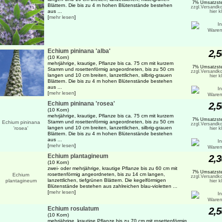
7% Umsatzste
Blättern. Die bis zu 4 m hohen Blütenstände bestehen
zzgl.Versandko
aus ...
hier k
[
mehr lesen
]
Echium pininana 'alba'
2,5
(10 Korn)
mehrjährige, krautige, Pflanze bis ca. 75 cm mit kurzem
7% Umsatzste
Stamm und rosettenförmig angeordneten, bis zu 50 cm
zzgl.Versandko
langen und 10 cm breiten, lanzettlichen, silbrig-grauen
hier k
Blättern. Die bis zu 4 m hohen Blütenstände bestehen
aus ...
[
mehr lesen
]
Echium pininana 'rosea'
2,5
(10 Korn)
mehrjährige, krautige, Pflanze bis ca. 75 cm mit kurzem
7% Umsatzste
Stamm und rosettenförmig angeordneten, bis zu 50 cm
zzgl.Versandko
langen und 10 cm breiten, lanzettlichen, silbrig-grauen
hier k
Blättern. Die bis zu 4 m hohen Blütenstände bestehen
aus ...
[
mehr lesen
]
Echium plantagineum
2,3
(10 Korn)
zwei- oder mehrjährige, krautige Pflanze bis zu 60 cm mit
7% Umsatzste
rosettenförmig angeordneten, bis zu 14 cm langen,
zzgl.Versandko
lanzettlichen, tiefgrünen Blättern. Die kegelförmigen
hier k
Blütenstände bestehen aus zahlreichen blau-violetten ...
[
mehr lesen
]
Echium rosulatum
2,5
(10 Korn)
mehrjährige, krautige Pflanze bis zu 70 cm mit rosettenförmig