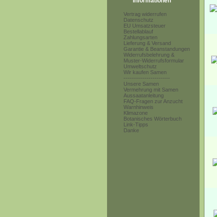
Informationen
Vertrag widerrufen
Datenschutz
EU Umsatzsteuer
Bestellablauf
Zahlungsarten
Lieferung & Versand
Garantie & Beanstandungen
Widerrufsbelehrung &
Muster-Widerrufsformular
Umweltschutz
Wir kaufen Samen
------------------------
Unsere Samen
Vermehrung mit Samen
Aussaatanleitung
FAQ-Fragen zur Anzucht
Warnhinweis
Klimazone
Botanisches Wörterbuch
Link-Tipps
Danke