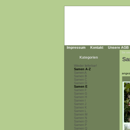
Impressum
Kontakt
Unsere AGB
Sie sin
Kategorien
Sa
Wieder lieferbar!
Samen A-Z
Samen A
angez
Samen B
Samen C
Samen D
Samen E
Samen F
Samen G
Samen H
Samen I
Samen J
Samen K
Samen L
Samen M
Samen N
Samen O
Samen P
Samen Q