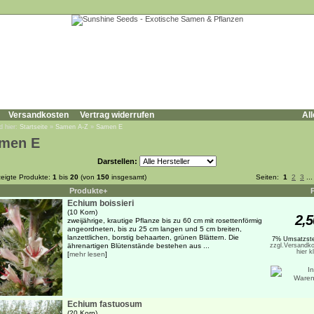
Versandkosten
Vertrag widerrufen
All
d hier:
Startseite
»
Samen A-Z
»
Samen E
men E
Darstellen:
eigte Produkte:
1
bis
20
(von
150
insgesamt)
Seiten:
1
2
3
..
Produkte+
Echium boissieri
(10 Korn)
2,5
zweijährige, krautige Pflanze bis zu 60 cm mit rosettenförmig
angeordneten, bis zu 25 cm langen und 5 cm breiten,
lanzettlichen, borstig behaarten, grünen Blättern. Die
7% Umsatzste
ährenartigen Blütenstände bestehen aus ...
zzgl.Versandko
hier k
[
mehr lesen
]
Echium fastuosum
(20 Korn)