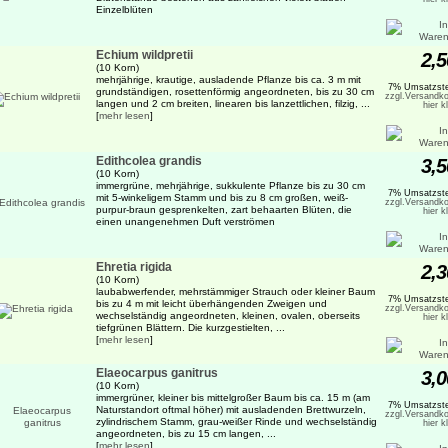
Einzelblüten
Echium wildpretii
2,5
(10 Korn)
mehrjährige, krautige, ausladende Pflanze bis ca. 3 m mit
7% Umsatzste
grundständigen, rosettenförmig angeordneten, bis zu 30 cm
zzgl.Versandko
langen und 2 cm breiten, linearen bis lanzettlichen, filzig, ...
hier k
[
mehr lesen
]
Edithcolea grandis
3,5
(10 Korn)
immergrüne, mehrjährige, sukkulente Pflanze bis zu 30 cm
7% Umsatzste
mit 5-winkeligem Stamm und bis zu 8 cm großen, weiß-
zzgl.Versandko
purpur-braun gesprenkelten, zart behaarten Blüten, die
hier k
einen unangenehmen Duft verströmen
Ehretia rigida
2,3
(10 Korn)
laubabwerfender, mehrstämmiger Strauch oder kleiner Baum
7% Umsatzste
bis zu 4 m mit leicht überhängenden Zweigen und
zzgl.Versandko
wechselständig angeordneten, kleinen, ovalen, oberseits
hier k
tiefgrünen Blättern. Die kurzgestielten, ...
[
mehr lesen
]
Elaeocarpus ganitrus
3,0
(10 Korn)
immergrüner, kleiner bis mittelgroßer Baum bis ca. 15 m (am
7% Umsatzste
Naturstandort oftmal höher) mit ausladenden Brettwurzeln,
zzgl.Versandko
zylindrischem Stamm, grau-weißer Rinde und wechselständig
hier k
angeordneten, bis zu 15 cm langen, ...
[
mehr lesen
]