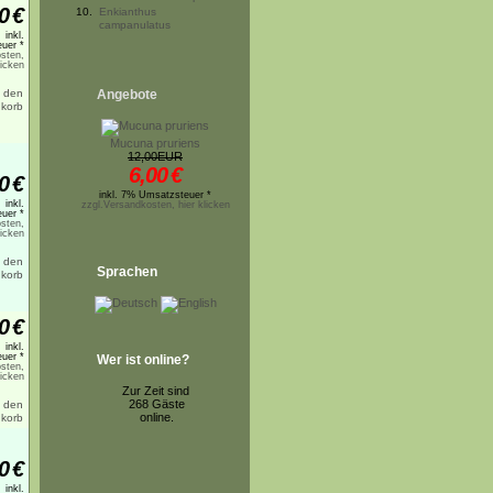
0
€
10.
Enkianthus
campanulatus
inkl.
uer *
sten,
licken
Angebote
Mucuna pruriens
12,00EUR
6,00
€
0
€
inkl. 7% Umsatzsteuer *
inkl.
zzgl.Versandkosten, hier klicken
uer *
sten,
licken
Sprachen
0
€
inkl.
uer *
Wer ist online?
sten,
licken
Zur Zeit sind
268 Gäste
online.
0
€
inkl.