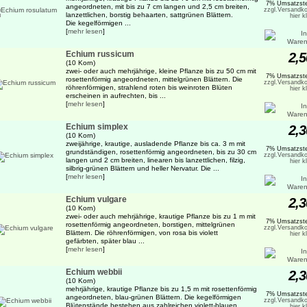
7% Umsatzste
angeordneten, mit bis zu 7 cm langen und 2,5 cm breiten,
zzgl.Versandko
lanzettlichen, borstig behaarten, sattgrünen Blättern.
hier k
Die kegelförmigen ...
[
mehr lesen
]
Echium russicum
2,5
(10 Korn)
zwei- oder auch mehrjährige, kleine Pflanze bis zu 50 cm mit
7% Umsatzste
rosettenförmig angeordneten, mittelgrünen Blättern. Die
zzgl.Versandko
röhrenförmigen, strahlend roten bis weinroten Blüten
hier k
erscheinen in aufrechten, bis ...
[
mehr lesen
]
Echium simplex
2,3
(10 Korn)
zweijährige, krautige, ausladende Pflanze bis ca. 3 m mit
7% Umsatzste
grundständigen, rosettenförmig angeordneten, bis zu 30 cm
zzgl.Versandko
langen und 2 cm breiten, linearen bis lanzettlichen, filzig,
hier k
silbrig-grünen Blättern und heller Nervatur. Die ...
[
mehr lesen
]
Echium vulgare
2,3
(10 Korn)
zwei- oder auch mehrjährige, krautige Pflanze bis zu 1 m mit
7% Umsatzste
rosettenförmig angeordneten, borstigen, mittelgrünen
zzgl.Versandko
Blättern. Die röhrenförmigen, von rosa bis violett
hier k
gefärbten, später blau ...
[
mehr lesen
]
Echium webbii
2,3
(10 Korn)
mehrjährige, krautige Pflanze bis zu 1,5 m mit rosettenförmig
7% Umsatzste
angeordneten, blau-grünen Blättern. Die kegelförmigen
zzgl.Versandko
Blütenstände bestehen aus zahlreichen violett-blauen
hier k