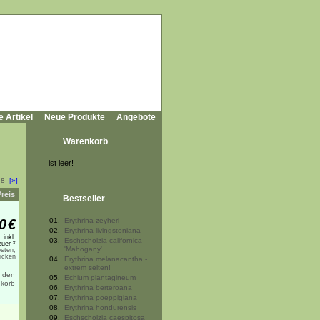
e Artikel
Neue Produkte
Angebote
Warenkorb
ist leer!
.
8
[»]
Preis
Bestseller
0
€
01.
Erythrina zeyheri
02.
Erythrina livingstoniana
inkl.
03.
Eschscholzia californica
uer *
'Mahogany'
sten,
licken
04.
Erythrina melanacantha -
extrem selten!
05.
Echium plantagineum
06.
Erythrina berteroana
07.
Erythrina poeppigiana
08.
Erythrina hondurensis
09.
Eschscholzia caespitosa