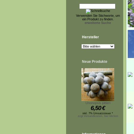
Verwenden Sie Stichworte, um
ein Produkt zu finden.
erweiterte Suche
Hersteller
Neue Produkte
Unonopsis pittieri
6,50
€
inkl. 7% Umsatzsteuer *
zzgl.Versandkosten, hier klicken