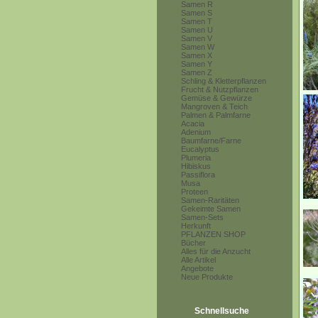
Samen R
Samen S
Samen T
Samen U
Samen V
Samen W
Samen X
Samen Y
Samen Z
Schling & Kletterpflanzen
Frucht & Nutzpflanzen
Gemüse & Gewürze
Mangroven & Teich
Palmen & Palmfarne
Acacia
Adenium
Baumfarne/Farne
Eucalyptus
Plumeria
Hibiskus
Passiflora
Musa
Proteen
Samen-Raritäten
Gekeimte Samen
Samen-Sets
Herkunft
PFLANZEN SHOP
Bücher
Alles für die Anzucht
Alle Artikel
Angebote
Neue Produkte
Schnellsuche