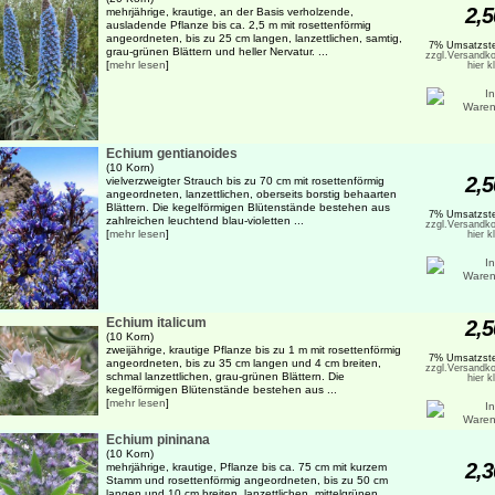
2,5
mehrjährige, krautige, an der Basis verholzende,
ausladende Pflanze bis ca. 2,5 m mit rosettenförmig
angeordneten, bis zu 25 cm langen, lanzettlichen, samtig,
7% Umsatzste
grau-grünen Blättern und heller Nervatur. ...
zzgl.Versandko
[
mehr lesen
]
hier k
Echium gentianoides
(10 Korn)
2,5
vielverzweigter Strauch bis zu 70 cm mit rosettenförmig
angeordneten, lanzettlichen, oberseits borstig behaarten
Blättern. Die kegelförmigen Blütenstände bestehen aus
7% Umsatzste
zahlreichen leuchtend blau-violetten ...
zzgl.Versandko
[
mehr lesen
]
hier k
Echium italicum
2,5
(10 Korn)
zweijährige, krautige Pflanze bis zu 1 m mit rosettenförmig
7% Umsatzste
angeordneten, bis zu 35 cm langen und 4 cm breiten,
zzgl.Versandko
schmal lanzettlichen, grau-grünen Blättern. Die
hier k
kegelförmigen Blütenstände bestehen aus ...
[
mehr lesen
]
Echium pininana
(10 Korn)
2,3
mehrjährige, krautige, Pflanze bis ca. 75 cm mit kurzem
Stamm und rosettenförmig angeordneten, bis zu 50 cm
langen und 10 cm breiten, lanzettlichen, mittelgrünen